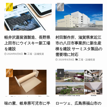
軽井沢蒸留酒製造、長野県
村田製作所、滋賀県東近江
上田市にウイスキー新工場
市の八日市事業所に新生産
を建設
棟を建設 サーミスタ製品の
需要増に対応
2026年8月8日
工場・設備投資
2026年8月8日
工場・設備投資
味の素、岐阜県可児市に半
ローツェ、広島県福山市の