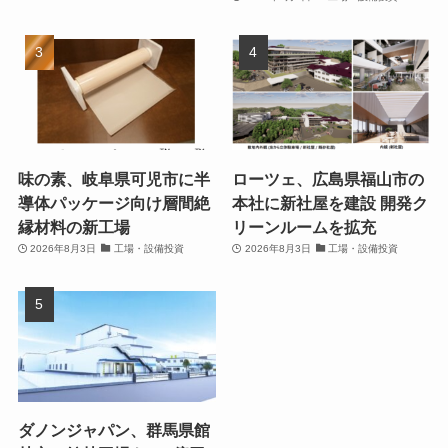
味の素、岐阜県可児市に半
ローツェ、広島県福山市の
導体パッケージ向け層間絶
本社に新社屋を建設 開発ク
縁材料の新工場
リーンルームを拡充
2026年8月3日
工場・設備投資
2026年8月3日
工場・設備投資
ダノンジャパン、群馬県館