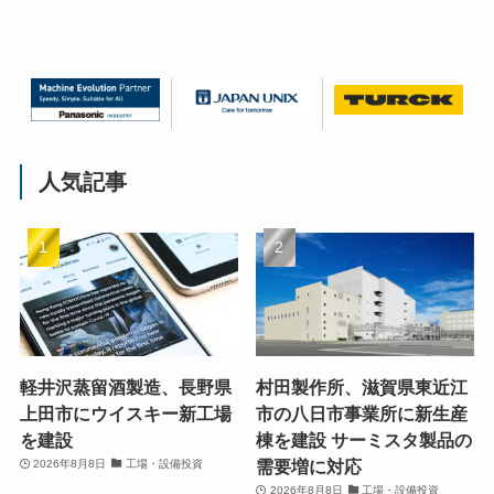
人気記事
軽井沢蒸留酒製造、長野県
村田製作所、滋賀県東近江
上田市にウイスキー新工場
市の八日市事業所に新生産
を建設
棟を建設 サーミスタ製品の
需要増に対応
2026年8月8日
工場・設備投資
2026年8月8日
工場・設備投資