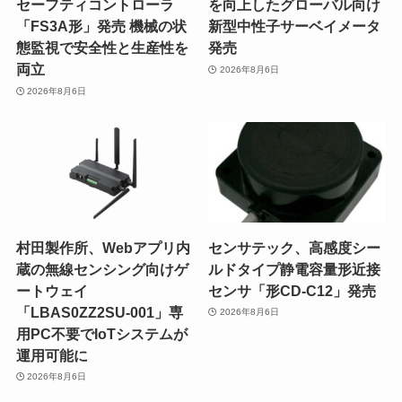
セーフティコントローラ
を向上したグローバル向け
「FS3A形」発売 機械の状
新型中性子サーベイメータ
態監視で安全性と生産性を
発売
両立
2026年8月6日
2026年8月6日
村田製作所、Webアプリ内
センサテック、高感度シー
蔵の無線センシング向けゲ
ルドタイプ静電容量形近接
ートウェイ
センサ「形CD-C12」発売
「LBAS0ZZ2SU-001」専
2026年8月6日
用PC不要でIoTシステムが
運用可能に
2026年8月6日