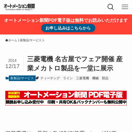
オートメーション新聞PDF電子版は無料でお読みいただけます
お申し込みはこちらから
ホーム
新製品/サービス
三菱電機 名古屋でフェア開催 産
2014
12/17
業メカトロ製品を一堂に展示
新製品/サービス
ティーチング
ライン
三菱電機
機械
部品