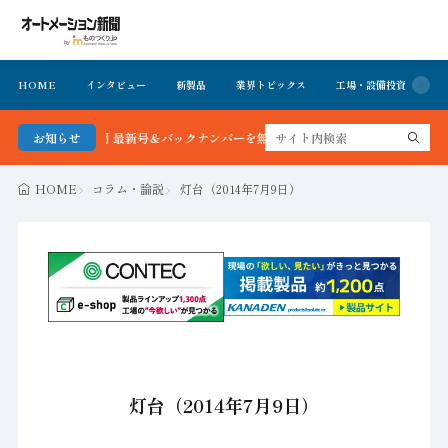
HOME
インタビュー
新製品
業界トピックス
工場・設備投資
イ
ション新聞 最新号＆バックナンバーを無料で公開中 詳細はこちら
お知らせ
HOME
コラム・論説
灯台（2014年7月9日）
灯台（2014年7月9日）