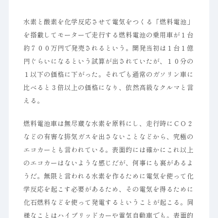
水素と酸素を化学反応させて電気をつくる「燃料電池」
を搭載してモーターで走行する燃料電池の乗用車が１台
約７００万円で発売されるという。開発当初は１台１億
円ぐらいになるという試算が出されていたが、１０分の
１以下の価格に下がった。それでも通常のガソリン車に
比べると３倍以上の価格になり、依然高級なクルマと言
える。
燃料電池車は無尽蔵な水素を原料にし、走行時にＣＯ２
などの有害な排気ガスを出さないことなどから、究極の
エコカーとも言われている。表面的には確かにこれ以上
のエコカーはないような感じだが、何事にも裏があるよ
うだ。無限と言われる水素を作るために電気を使って化
学反応を起こす必要があるため、その電気を得るために
化石燃料などを使って発電するということが起こる。同
様なことはハイブリッドカーや電気自動車でも。表面的