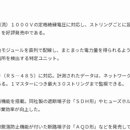
直流）１０００Ｖの定格絶縁電圧に対応し、ストリングごとに
」を好評発売中である。
池モジュールを直列で配線し、まとまった電力量を得られるよ
箇所を検出する特定ユニット。
Ｕ（ＲＳ―４８５）に対応。計測されたデータは、ネットワー
ある。１マスターにつき最大３０ストリングまで監視できる。
断機能を搭載。同社製の遮断端子台「ＳＤＨ形」やヒューズホ
作業効率が向上した。
線脱落防止機能が付いた断路端子台「ＡＱＤ形」などを発売し