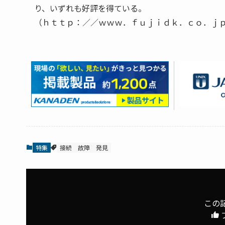
り、いずれも好評を得ている。
（ｈｔｔｐ：／／ｗｗｗ．ｆｕｊｉｄｋ．ｃｏ．ｊ
特集
接続
故障
発見
この