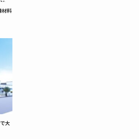
縁材料
超で大