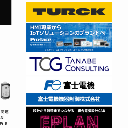
 高速
N
i ６