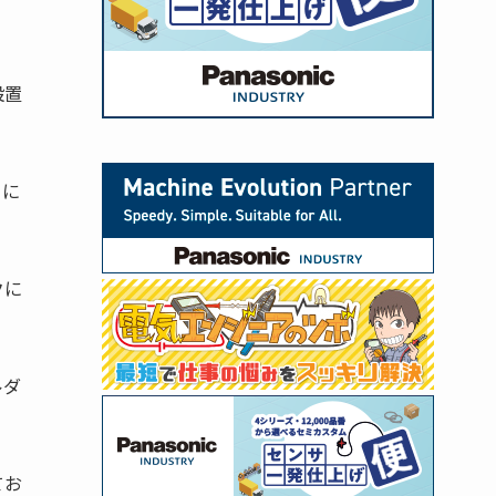
設置
うに
クに
ルダ
てお