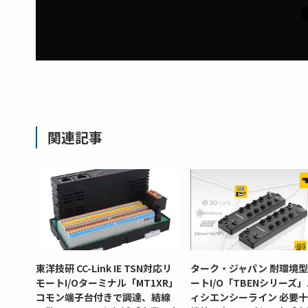
関連記事
東洋技研 CC-Link IE TSN対応リ
ターク・ジャパン 耐環境
モートI/Oターミナル「MT1XR」
ートI/O「TBENシリーズ
コモン端子台付きで調達、結線
ィシエンシーライン 必要