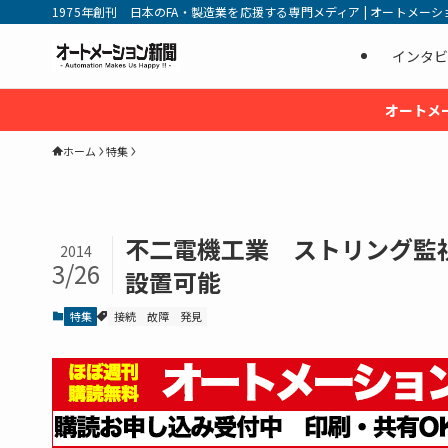
1975年創刊 日本のFA・製造業を応援する専門メディア | オートメーション新
インタビ
オートメ
ホーム
特集
不二電機工業 ストリング監視
2014
3/26
設置可能
特集
接続
故障
発見