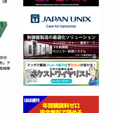
タ【産
示付
G形」ア
配線接