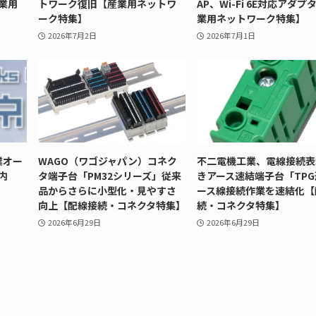
業用
トワーク復旧【産業用ネットワ
AP、Wi-Fi 6E対応アダプ
ーク特集】
業用ネットワーク特集】
2026年7月2日
2026年7月1日
業オー
WAGO（ワゴジャパン）コネク
不二電機工業、電線接続表
内
タ端子台「PM32シリーズ」従来
きアース速結端子台「TP
品からさらに小型化・見やすさ
ース線接続作業を速結化【
向上【配線接続・コネクタ特集】
続・コネクタ特集】
2026年6月29日
2026年6月29日