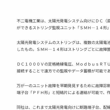
不二電機工業は、太陽光発電システム向けにＤＣ（
ができるストリング監視ユニット「ＳＭＨ―１４形
太陽光発電システムのストリングは、複数の太陽電
したもの。ＳＭＨ―１４形はストリングごとに故障
ＤＣ１０００Ｖの定格絶縁電圧、ＭｏｄｂｕｓＲＴ
接続することで遠方での監視やデータ蓄積が可能で
万が一のユニット故障を早期発見するために故障診
端子台「ＰＦＨ形」と短絡片による連結が可能で、
同社は、これまで太陽光発電向けに断路端子台、配