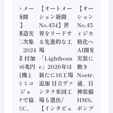
【オートメー
【オートメー
【オートメー
ション新聞
ション新聞
ション新聞
No.455】
No.454】世
No.453】フ
「経済構造実
界をリードす
ィジカルAI本
態調査二次集
る先進的な工
格化へ 国産
計結果」2024
場
AI開発や社会
年製造業 付加
「Lighthous
実装に活発な
価値額86兆円
e」2026年は
動き
/ 三菱電機と
新たに16工場
Noetra、富士
ソニーセミコ
追加 日立ヴァ
通、日立 / 兵
ン AIビジョ
ンタラ米国工
神装備 ×
ンセンサで協
場も選出/
HMS、老舗
業 / IDEC、
【インタビュ
ポンプメーカ