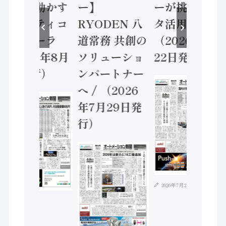
安全に動かす
ー】
ーが挑むデー
セーフティコ
RYODEN 八
タ活用 など
ントローラ
道常務 共創の
（2026年7月
（2026年8月
ソリューショ
22日発行）
5日発行）
ンパートナー
へ / （2026
年7月29日発
行）
2026年7月21日
2026年8月4日