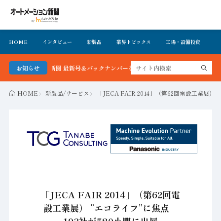
HOME
インタビュー
新製品
業界トピックス
工場・設備投資
イ
メーション新聞 最新号＆バックナンバーを無料で公開中 詳細はこちら
お知らせ
HOME
新製品/サービス
「JECA FAIR 2014」（第62回電設工業展）
「JECA FAIR 2014」（第62回電
設工業展） ”エコライフ”に焦点