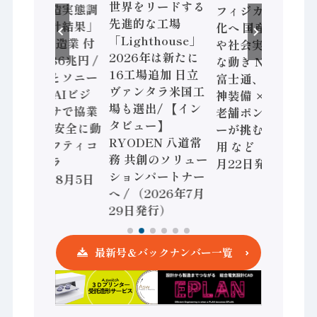
世界をリードする
「経済構造実態調
フィジカルAI本格
先進的な工場
査二次集計結果」
化へ 国産AI開発
「Lighthouse」
2024年製造業 付
や社会実装に活発
2026年は新たに
加価値額86兆円 /
な動き Noetra、
16工場追加 日立
三菱電機とソニー
富士通、日立 / 兵
ヴァンタラ米国工
セミコン AIビジ
神装備 × HMS、
場も選出/ 【イン
ョンセンサで協業
老舗ポンプメーカ
タビュー】
/ IDEC、安全に動
ーが挑むデータ活
RYODEN 八道常
かすセーフティコ
用 など（2026年7
務 共創のソリュー
ントローラ
月22日発行）
ションパートナー
（2026年8月5日
へ / （2026年7月
発行）
29日発行）
最新号＆バックナンバー一覧