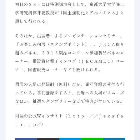
初日の２８日には特別講演会として、京都大学大学院工
学研究科藤井聡教授が「国土強靭化とアベノミクス」と
題して行われる。
そのほか、出展者によるプレゼンテーションセミナー、
「お楽しみ抽選（スタンプポイント）」、ＪＥＣＡ取り
組みパネル、２０１３製品コンクール参加製品パネルコ
ーナー、電設資材電子カタログ（ＪＥＣＡＭＥＣ）コー
ナー、図書販売コーナーなども設けられる。
同展の入場は登録制（無料）だが、事前登録の受付も行
っている。事前登録をすると、会場への入場がスムーズ
なほか、抽選スタンプラリーなどで特典が付いている。
同展の公式Ｗｅｂサイト（ｈｔｔｐ：／／ｊｅｃａｆａ
ｉｒ．ｊｐ／）。