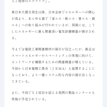
人と地球のエコライフ」。
東日本大震災発生以降、日本全体でエネルギーへの関心
が高まり、あらゆる面で「省エネ・新エネ・蓄エネ・創
エネ」への取り組みが行われているが、同展には、こう
したエネルギーに最も関連深い電気設備機器が展示され
る。
今までは電設工事関連機材の展示が目立ったが、最近は
スマートエネルギーやスマートシティの実現に向けて、
ネットワークを構築するための関連機器が増えている。
今回から日本電機工業会（ＪＥＭＡ）も協賛することに
なっており、より一層システム的な内容の展示会となっ
てきている。
また、今回で５３回目を迎える恒例の製品コンクールも
実施が予定されている。