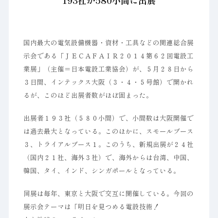
193社が580小間に出展
国内最大の電気設備機器・資材・工具などの関連総合展
示会である「ＪＥＣＡＦＡＩＲ２０１４第６２回電設工
業展」（主催＝日本電設工業協会）が、５月２８日から
３日間、インテックス大阪（３・４・５号館）で開かれ
るが、このほど出展者数がほぼ固まった。
出展者１９３社（５８０小間）で、小間数は大阪開催で
は過去最大となっている。このほかに、スモールブース
３、トライアルブース１。このうち、新規出展が２４社
（国内２１社、海外３社）で、海外からは台湾、中国、
韓国、タイ、インド、シンガポールとなっている。
同展は毎年、東京と大阪で交互に開催している。今回の
展示会テーマは「明日を見つめる電設技術！