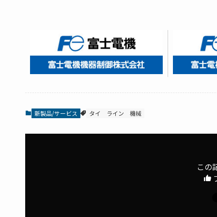
新製品/サービス
タイ
ライン
機械
この