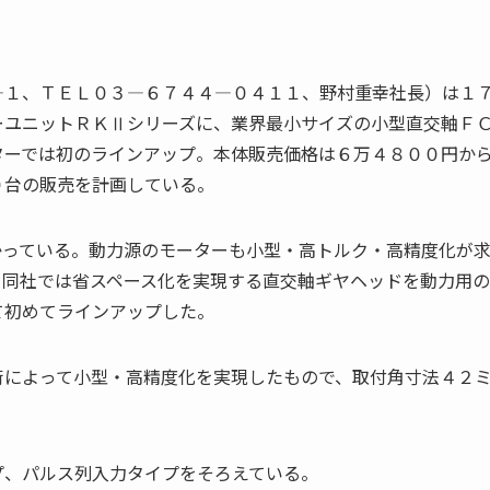
―１、ＴＥＬ０３―６７４４―０４１１、野村重幸社長）は１
ーユニットＲＫⅡシリーズに、業界最小サイズの小型直交軸Ｆ
ターでは初のラインアップ。本体販売価格は６万４８００円か
０台の販売を計画している。
かっている。動力源のモーターも小型・高トルク・高精度化が
、同社では省スペース化を実現する直交軸ギヤヘッドを動力用
て初めてラインアップした。
術によって小型・高精度化を実現したもので、取付角寸法４２
プ、パルス列入力タイプをそろえている。