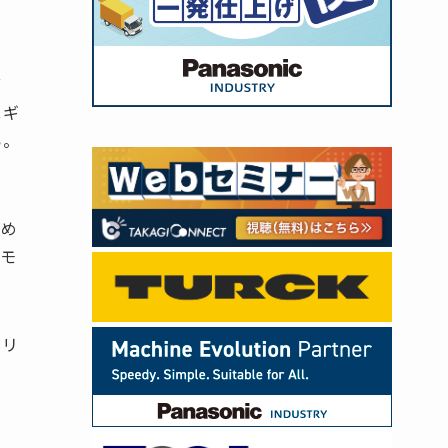
７
Ｃギ
ら。
求め
のモ
ミリ