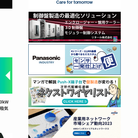
3kW
と吸気