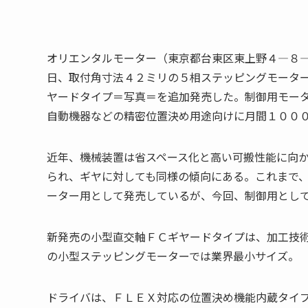
オリエンタルモーター（東京都台東区東上野４―８
日、取付角寸法４２ミリの５相ステッピングモータ
ヤードタイプ＝写真＝を追加発売した。制御用モー
自動機器などの精密位置決め用途向けに月間１００
近年、機械装置は省スペース化と高い可搬性能に向
られ、ギヤに対しても同様の傾向にある。これまで
ーター用として発売しているが、今回、制御用とし
新発売の小型直交軸ＦＣギヤードタイプは、加工技
の小型ステッピングモーターでは業界最小サイズ。
ドライバは、ＦＬＥＸ対応の位置決め機能内蔵タイ