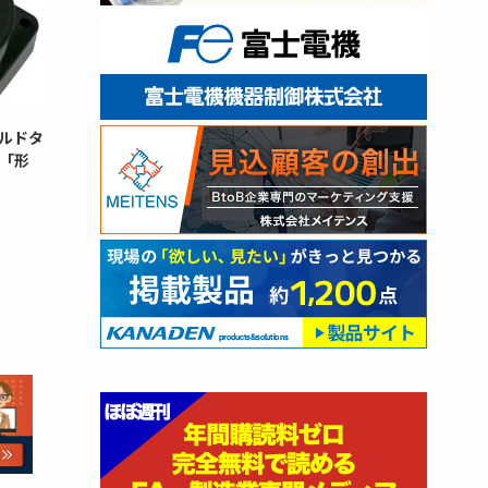
ルドタ
「形