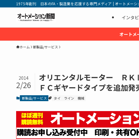
1975年創刊 日本のFA・製造業を応援する専門メディア | オートメーション新
インタビ
オートメ
ホーム
新製品/サービス
オリエンタルモーター ＲＫ
2014
2/26
ＦＣギヤードタイプを追加発
新製品/サービス
タイ
ライン
機械