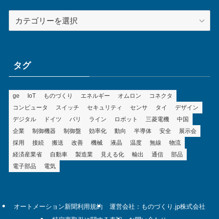
カ
テ
ゴ
リ
ー
タグ
ge
IoT
ものづくり
エネルギー
オムロン
コネクタ
コンピュータ
スイッチ
セキュリティ
センサ
タイ
デザイン
デジタル
ドイツ
バリ
ライン
ロボット
三菱電機
中国
企業
制御機器
制御盤
効率化
動向
半導体
安全
展示会
採用
接続
搬送
改善
機械
液晶
温度
無線
物流
経済産業省
自動車
製造業
見える化
輸出
通信
部品
電子部品
電気
オートメーション新聞利用規約
運営会社：ものづくり.jp株式会社