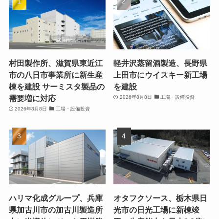
村田製作所、滋賀県東近江
軽井沢蒸留酒製造、長野県
市の八日市事業所に新生産
上田市にウイスキー新工場
棟を建設 サーミスタ製品の
を建設
需要増に対応
2026年8月8日
工場・設備投資
2026年8月8日
工場・設備投資
ハリマ化成グループ、兵庫
オタフクソース、栃木県日
県加古川市の加古川製造所
光市の日光工場に新棟竣