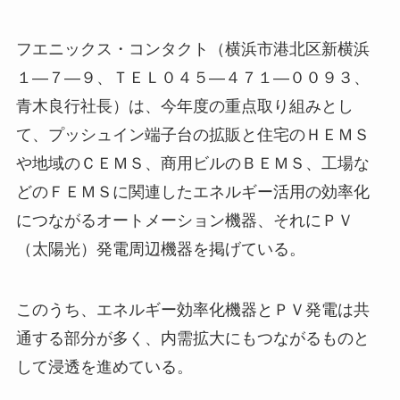
フエニックス・コンタクト（横浜市港北区新横浜
１―７―９、ＴＥＬ０４５―４７１―００９３、
青木良行社長）は、今年度の重点取り組みとし
て、プッシュイン端子台の拡販と住宅のＨＥＭＳ
や地域のＣＥＭＳ、商用ビルのＢＥＭＳ、工場な
どのＦＥＭＳに関連したエネルギー活用の効率化
につながるオートメーション機器、それにＰＶ
（太陽光）発電周辺機器を掲げている。
このうち、エネルギー効率化機器とＰＶ発電は共
通する部分が多く、内需拡大にもつながるものと
して浸透を進めている。