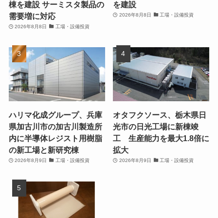
棟を建設 サーミスタ製品の
を建設
需要増に対応
2026年8月8日
工場・設備投資
2026年8月8日
工場・設備投資
ハリマ化成グループ、兵庫
オタフクソース、栃木県日
県加古川市の加古川製造所
光市の日光工場に新棟竣
内に半導体レジスト用樹脂
工 生産能力を最大1.8倍に
の新工場と新研究棟
拡大
2026年8月9日
工場・設備投資
2026年8月9日
工場・設備投資