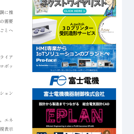
調に推
の需要
ごとへ
ライア
ロボッ
ション
。エネ
視表示