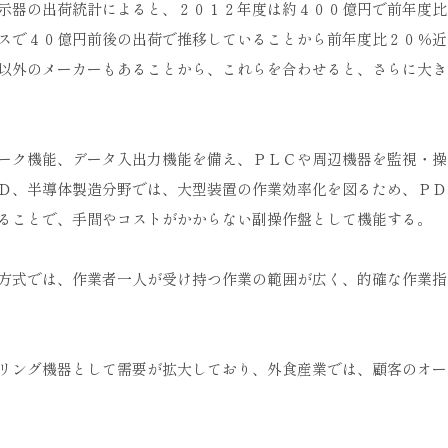
示器の出荷統計によると、２０１２年度は約４００億円で前年度比
スで４０億円前後の出荷で推移していることから前年度比２０％近
以外のメーカーもあることから、これらを合わせると、さらに大き
ーク機能、データ入出力機能を備え、ＰＬＣや周辺機器を監視・操
Ｄ、半導体製造分野では、大型装置の作業効率化を図るため、ＰＤ
ることで、手間やコストがかからない副操作盤として機能する。
方式では、作業者一人が受け持つ作業の範囲が広く、的確な作業指
リング機器として需要が拡大しており、外食産業では、顧客のオー