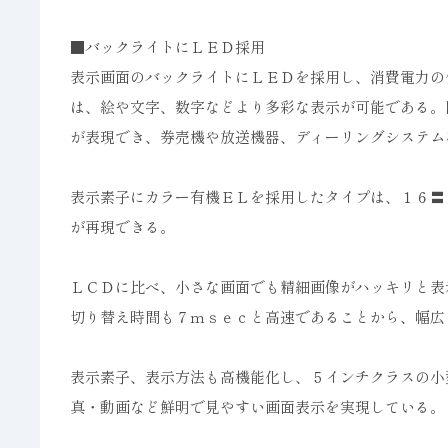
■バックライトにＬＥＤ採用
表示画面のバックライトにＬＥＤを採用し、消費電力の
は、絵や文字、数字などより多彩な表示が可能である。
が表現でき、券売機や放送機器、ディーリングシステム
表示素子にカラー有機ＥＬを採用したタイプは、１６〓
が再現できる。
ＬＣＤに比べ、小さな画面でも精細画像がハッキリと表
切り替え時間も７ｍｓｅｃと高速であることから、幅広
表示素子、表示方法も高機能化し、５インチクラスの小
真・動画など鮮明で見やすい画面表示を実現している。