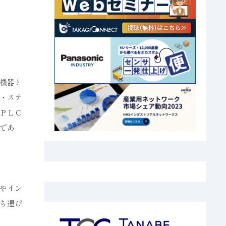
機器と
・ステ
ＰＬＣ
であ
やイン
ち運び