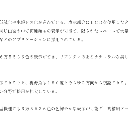
低減化や水銀レス化が進んでいる。表示部分にＬＣＤを使用したタ
同じ画面の中で何種類もの表示が可能で、限られたスペースで大量
などのアプリケーションに採用されている。
６万５５３６色の表示ができ、リアリティのあるナチュラルな美し
示できるうえ、視野角も１８０度とあらゆる方向から視認できる。
い分野で採用が拡大している。
型機種でも６万５５３６色の色鮮やかな表示が可能で、高精細デー