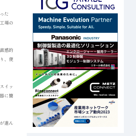
った
工場の
直感的
り、使
スイッ
器に簡
が進ん