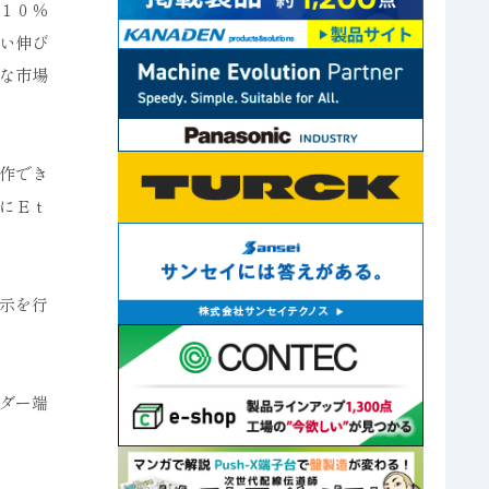
１０％
い伸び
な市場
作でき
にＥｔ
示を行
ダー端