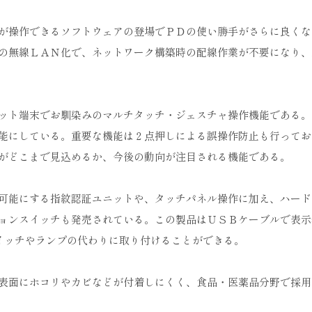
が操作できるソフトウェアの登場でＰＤの使い勝手がさらに良くな
の無線ＬＡＮ化で、ネットワーク構築時の配線作業が不要になり、
ット端末でお馴染みのマルチタッチ・ジェスチャ操作機能である。
能にしている。重要な機能は２点押しによる誤操作防止も行ってお
がどこまで見込めるか、今後の動向が注目される機能である。
可能にする指紋認証ユニットや、タッチパネル操作に加え、ハード
ョンスイッチも発売されている。この製品はＵＳＢケーブルで表示
イッチやランプの代わりに取り付けることができる。
表面にホコリやカビなどが付着しにくく、食品・医薬品分野で採用