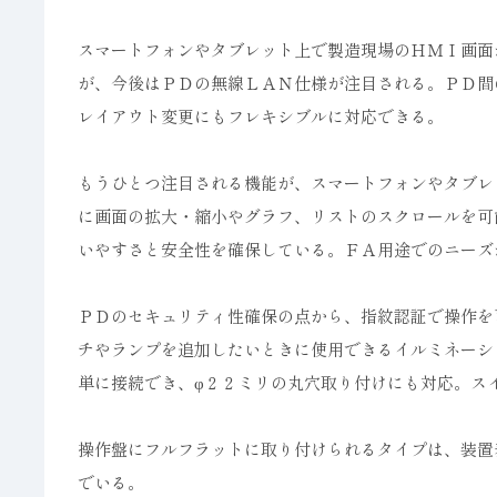
スマートフォンやタブレット上で製造現場のＨＭＩ画面
が、今後はＰＤの無線ＬＡＮ仕様が注目される。ＰＤ間
レイアウト変更にもフレキシブルに対応できる。
もうひとつ注目される機能が、スマートフォンやタブレ
に画面の拡大・縮小やグラフ、リストのスクロールを可
いやすさと安全性を確保している。ＦＡ用途でのニーズ
ＰＤのセキュリティ性確保の点から、指紋認証で操作を
チやランプを追加したいときに使用できるイルミネーシ
単に接続でき、φ２２ミリの丸穴取り付けにも対応。ス
操作盤にフルフラットに取り付けられるタイプは、装置
でいる。