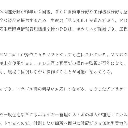
体関連分野が昨年から回復、さらに自動車分野や工作機械分野も堅
全な製品を提供するため、生産の「見える化」が進んでおり、ＰＤ
応生産時点情報管理機能を持つＰＤは、ポカミスが軽減でき、工程
ＨＭＩ画面が操作できるソフトウェアも注目されている。ＶＮＣク
端末を使用すると、ＰＤと同じ画面での操作や監視が可能になり、
も、現場で目視しながら操作することが可能になってくる。
もでき、トラブル時の素早い対応につながる。こうしたアプリケー
や一般住宅などでもエネルギー管理システムの導入が加速している
ットするもので、計測したい箇所へ簡単に設置できる無線型電力監