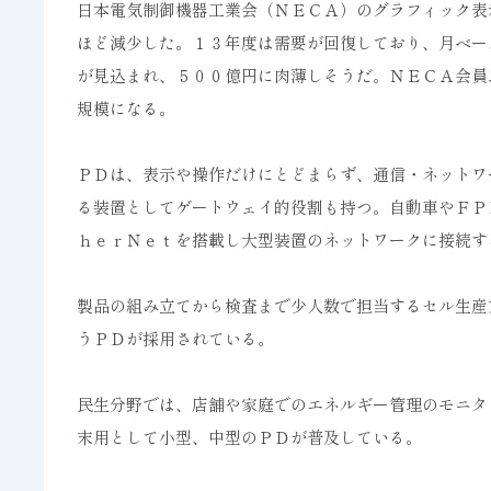
日本電気制御機器工業会（ＮＥＣＡ）のグラフィック表
ほど減少した。１３年度は需要が回復しており、月ベー
が見込まれ、５００億円に肉薄しそうだ。ＮＥＣＡ会員
規模になる。
ＰＤは、表示や操作だけにとどまらず、通信・ネットワ
る装置としてゲートウェイ的役割も持つ。自動車やＦＰ
ｈｅｒＮｅｔを搭載し大型装置のネットワークに接続す
製品の組み立てから検査まで少人数で担当するセル生産
うＰＤが採用されている。
民生分野では、店舗や家庭でのエネルギー管理のモニタ
末用として小型、中型のＰＤが普及している。