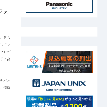
ジェ
、ＦＡ
してい
ＰＤが
どに高
チパネ
、情報