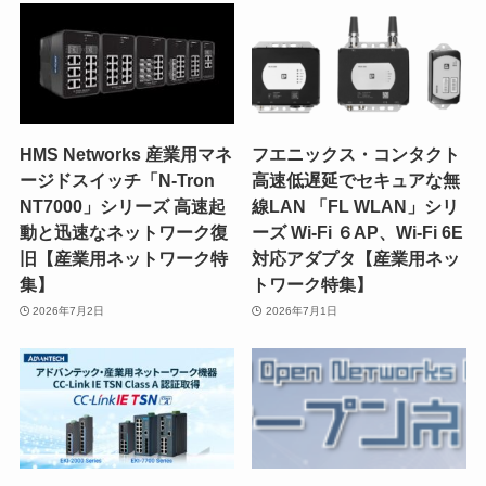
HMS Networks 産業用マネ
フエニックス・コンタクト
ージドスイッチ「N-Tron
高速低遅延でセキュアな無
NT7000」シリーズ 高速起
線LAN 「FL WLAN」シリ
動と迅速なネットワーク復
ーズ Wi-Fi ６AP、Wi-Fi 6E
旧【産業用ネットワーク特
対応アダプタ【産業用ネッ
集】
トワーク特集】
2026年7月2日
2026年7月1日