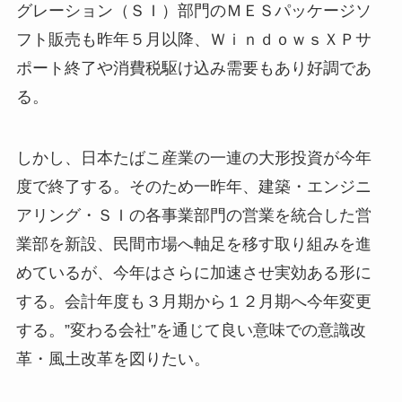
グレーション（ＳＩ）部門のＭＥＳパッケージソ
フト販売も昨年５月以降、ＷｉｎｄｏｗｓＸＰサ
ポート終了や消費税駆け込み需要もあり好調であ
る。
しかし、日本たばこ産業の一連の大形投資が今年
度で終了する。そのため一昨年、建築・エンジニ
アリング・ＳＩの各事業部門の営業を統合した営
業部を新設、民間市場へ軸足を移す取り組みを進
めているが、今年はさらに加速させ実効ある形に
する。会計年度も３月期から１２月期へ今年変更
する。”変わる会社”を通じて良い意味での意識改
革・風土改革を図りたい。