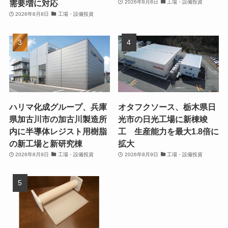
需要増に対応
2026年8月8日
工場・設備投資
2026年8月8日
工場・設備投資
ハリマ化成グループ、兵庫
オタフクソース、栃木県日
県加古川市の加古川製造所
光市の日光工場に新棟竣
内に半導体レジスト用樹脂
工 生産能力を最大1.8倍に
の新工場と新研究棟
拡大
2026年8月9日
工場・設備投資
2026年8月9日
工場・設備投資