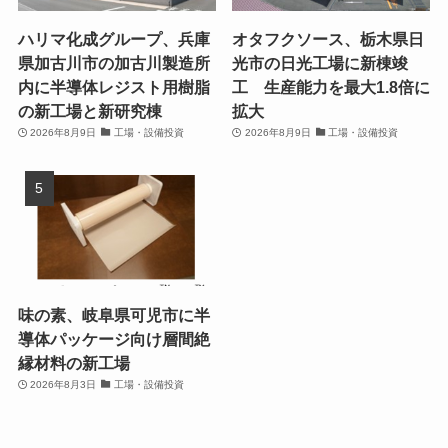
ハリマ化成グループ、兵庫
オタフクソース、栃木県日
県加古川市の加古川製造所
光市の日光工場に新棟竣
内に半導体レジスト用樹脂
工 生産能力を最大1.8倍に
の新工場と新研究棟
拡大
2026年8月9日
工場・設備投資
2026年8月9日
工場・設備投資
味の素、岐阜県可児市に半
導体パッケージ向け層間絶
縁材料の新工場
2026年8月3日
工場・設備投資