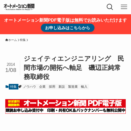
オートメーション新聞PDF電子版は無料でお読みいただけます
お申し込みはこちらから
ホーム
特集
ジェイティエンジニアリング 民
2014
間市場の開拓へ軸足 磯辺正純常
1/08
務取締役
特集
ノウハウ
企業
採用
新設
製造業
輸入