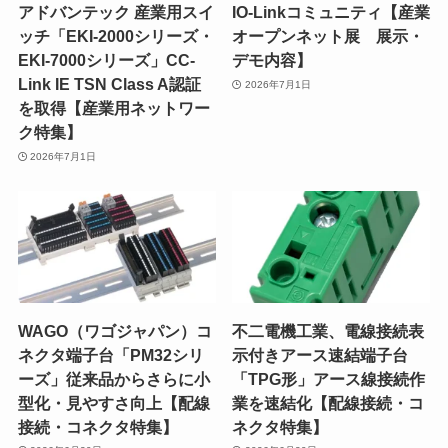
アドバンテック 産業用スイ
IO-Linkコミュニティ【産業
ッチ「EKI-2000シリーズ・
オープンネット展 展示・
EKI-7000シリーズ」CC-
デモ内容】
Link IE TSN Class A認証
2026年7月1日
を取得【産業用ネットワー
ク特集】
2026年7月1日
WAGO（ワゴジャパン）コ
不二電機工業、電線接続表
ネクタ端子台「PM32シリ
示付きアース速結端子台
ーズ」従来品からさらに小
「TPG形」アース線接続作
型化・見やすさ向上【配線
業を速結化【配線接続・コ
接続・コネクタ特集】
ネクタ特集】