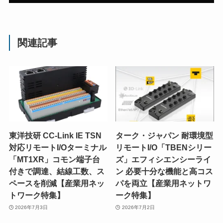
関連記事
東洋技研 CC-Link IE TSN
ターク・ジャパン 耐環境型
対応リモートI/Oターミナル
リモートI/O「TBENシリー
「MT1XR」コモン端子台
ズ」エフィシエンシーライ
付きで調達、結線工数、ス
ン 必要十分な機能と高コス
ペースを削減【産業用ネッ
パを両立【産業用ネットワ
トワーク特集】
ーク特集】
2026年7月3日
2026年7月2日