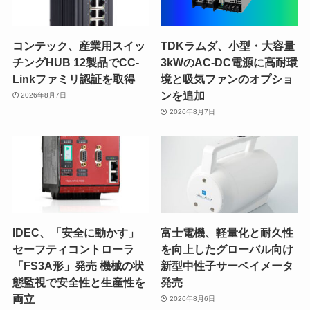
コンテック、産業用スイッ
TDKラムダ、小型・大容量
チングHUB 12製品でCC-
3kWのAC-DC電源に高耐環
Linkファミリ認証を取得
境と吸気ファンのオプショ
ンを追加
2026年8月7日
2026年8月7日
IDEC、「安全に動かす」
富士電機、軽量化と耐久性
セーフティコントローラ
を向上したグローバル向け
「FS3A形」発売 機械の状
新型中性子サーベイメータ
態監視で安全性と生産性を
発売
両立
2026年8月6日