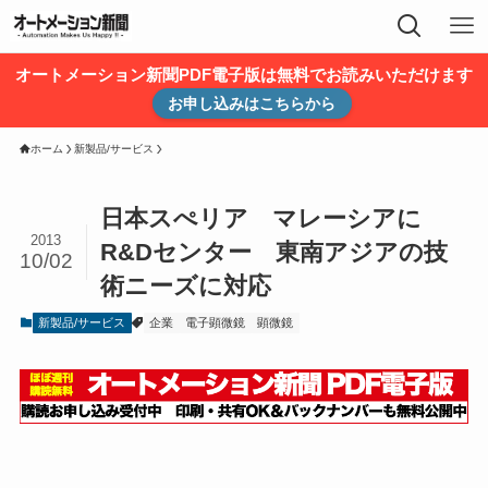
オートメーション新聞PDF電子版は無料でお読みいただけます
お申し込みはこちらから
ホーム
新製品/サービス
日本スぺリア マレーシアに
2013
R&Dセンター 東南アジアの技
10/02
術ニーズに対応
新製品/サービス
企業
電子顕微鏡
顕微鏡