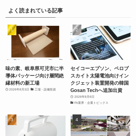
よく読まれている記事
味の素、岐阜県可児市に半
セイコーエプソン、ペロブ
導体パッケージ向け層間絶
スカイト太陽電池向けイン
縁材料の新工場
クジェット装置開発の韓国
Gosan Techへ追加出資
2026年8月3日
工場・設備投資
2026年8月6日
FA業界・企業トピックス