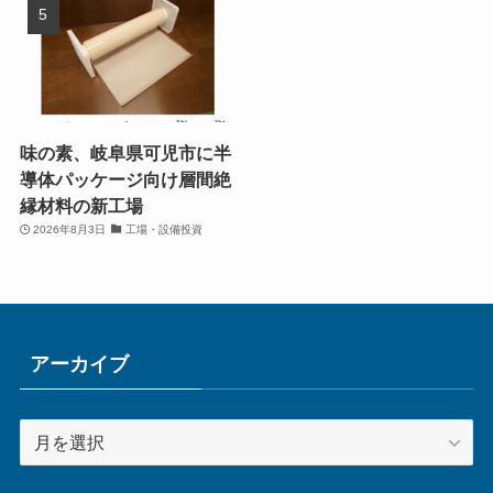
2026年8月8日
工場・設備投資
ハリマ化成グループ、兵庫
オタフクソース、栃木県日
県加古川市の加古川製造所
光市の日光工場に新棟竣
内に半導体レジスト用樹脂
工 生産能力を最大1.8倍に
の新工場と新研究棟
拡大
2026年8月9日
工場・設備投資
2026年8月9日
工場・設備投資