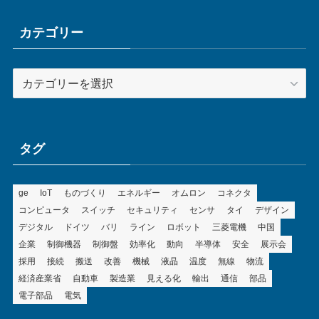
味の素、岐阜県可児市に半
導体パッケージ向け層間絶
縁材料の新工場
2026年8月3日
工場・設備投資
アーカイブ
ア
ー
カ
イ
ブ
カテゴリー
カ