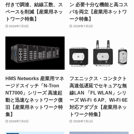
付きで調達、結線工数、ス
ン 必要十分な機能と高コス
ペースを削減【産業用ネッ
パを両立【産業用ネットワ
トワーク特集】
ーク特集】
2026年7月3日
2026年7月2日
HMS Networks 産業用マネ
フエニックス・コンタクト
ージドスイッチ「N-Tron
高速低遅延でセキュアな無
NT7000」シリーズ 高速起
線LAN 「FL WLAN」シリ
動と迅速なネットワーク復
ーズ Wi-Fi ６AP、Wi-Fi 6E
旧【産業用ネットワーク特
対応アダプタ【産業用ネッ
集】
トワーク特集】
2026年7月2日
2026年7月1日