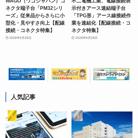
WAGO（ワゴジャパン）コ
不二電機工業、電線接続表
ネクタ端子台「PM32シリ
示付きアース速結端子台
ーズ」従来品からさらに小
「TPG形」アース線接続作
型化・見やすさ向上【配線
業を速結化【配線接続・コ
接続・コネクタ特集】
ネクタ特集】
2026年6月29日
2026年6月29日
人気記事