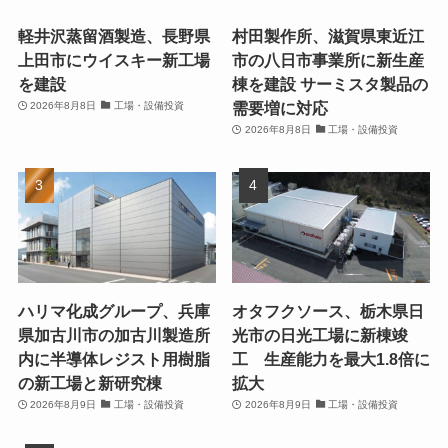
よく読まれている記事
軽井沢蒸留酒製造、長野県
村田製作所、滋賀県東近江
上田市にウイスキー新工場
市の八日市事業所に新生産
を建設
棟を建設 サーミスタ製品の
需要増に対応
2026年8月8日
工場・設備投資