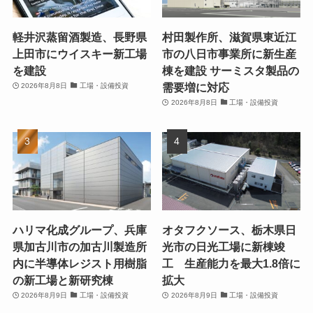
軽井沢蒸留酒製造、長野県
村田製作所、滋賀県東近江
上田市にウイスキー新工場
市の八日市事業所に新生産
を建設
棟を建設 サーミスタ製品の
需要増に対応
2026年8月8日
工場・設備投資
2026年8月8日
工場・設備投資
ハリマ化成グループ、兵庫
オタフクソース、栃木県日
県加古川市の加古川製造所
光市の日光工場に新棟竣
内に半導体レジスト用樹脂
工 生産能力を最大1.8倍に
の新工場と新研究棟
拡大
2026年8月9日
工場・設備投資
2026年8月9日
工場・設備投資