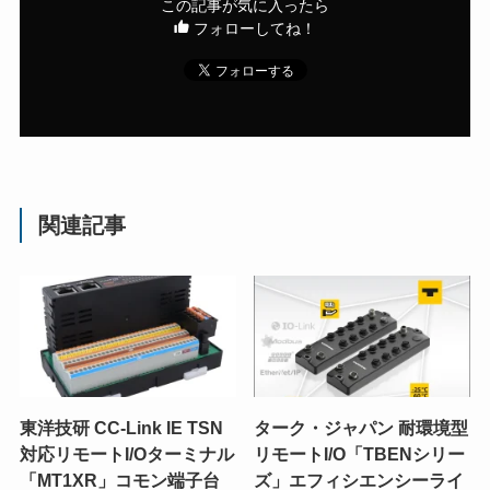
この記事が気に入ったら
フォローしてね！
関連記事
東洋技研 CC-Link IE TSN
ターク・ジャパン 耐環境型
対応リモートI/Oターミナル
リモートI/O「TBENシリー
「MT1XR」コモン端子台
ズ」エフィシエンシーライ