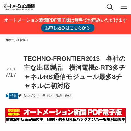
オートメーション新聞PDF電子版は無料でお読みいただけます
お申し込みはこちらから
ホーム
特集
TECHNO-FRONTIER2013 各社の
主な出展製品 横河電機e-RT3多チ
2013
7/17
ャネルRS通信モジュール最多8チ
ャネルに初対応
特集
ものづくり
ライン
接続
通信