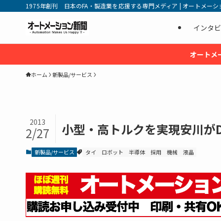
1975年創刊 日本のFA・製造業を応援する専門メディア | オートメーション新
インタビ
オートメ
ホーム
新製品/サービス
2013
小型・高トルクを実現安川が
2/27
新製品/サービス
タイ
ロボット
半導体
採用
機械
液晶