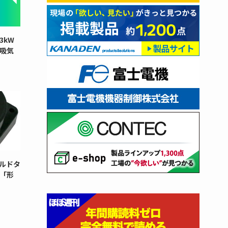
3kW
と吸気
ルドタ
「形