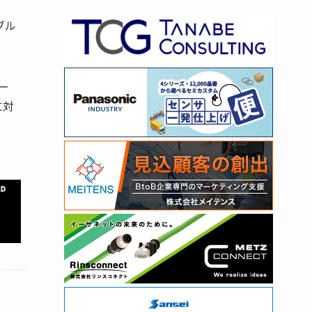
ブル
ー
に対