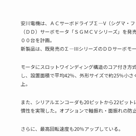
安川電機は、ＡＣサーボドライブ∑―V（シグマ・フ
（ＤＤ）サーボモータ「ＳＧＭＣＶシリーズ」を発売
００台を計画。
新製品は、既発売の∑―IIIシリーズのＤＤサーボ
モータにスロットワインディング構造のコア付き方
し、設置面積で平均42％、外形サイズで約25％小
上。
また、シリアルエンコーダも20ピットから22ピッ
慣性を実現した。オプションで軸振れ・面振れの防
さらに、最高回転速度も20％アップしている。