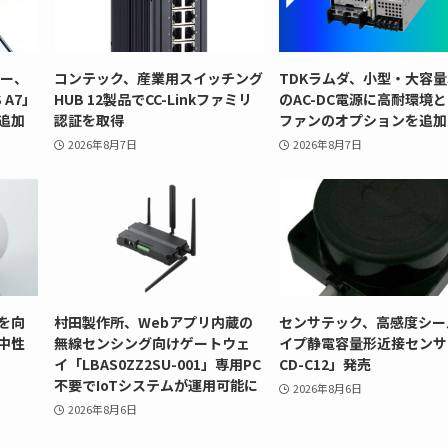
リー、
コンテック、産業用スイッチング
TDKラムダ、小型・大容量
 A7」
HUB 12製品でCC-Linkファミリ
のAC-DC電源に高耐環境
追加
認証を取得
ファンのオプションを追加
2026年8月7日
2026年8月7日
を向
村田製作所、Webアプリ内蔵の
センサテック、高感度シー
中性
無線センシング向けゲートウェ
イプ静電容量形近接センサ
イ「LBAS0ZZ2SU-001」専用PC
CD-C12」発売
不要でIoTシステムが運用可能に
2026年8月6日
2026年8月6日