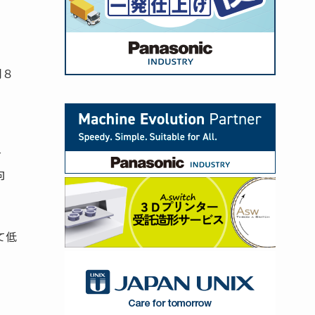
同８
。
対
向
て低