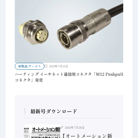
新製品/サービス
2015年7月15日
ハーティング イーサネット通信用コネクタ「M12 Pushpull
コネクタ」発売
最新号ダウンロード
2026年7月28日
ション新
【オートメーション新