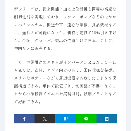
新シリーズは、従来機能に加え上位機種と同等の高度な
制御性能を実現しており、ファン・ポンプなどのほかコ
ンベアシステム、搬送台車、遠心分離機、食品機械など
に用途拡大が可能になった。価格も定価で10％引き下げ
た。今後、グローバル製品の位置付けで日本、アジア、
中国などに販売する。
一方、空調用途のスリム形インバータＦＲＥＮＩＣ―Ｈ
ＶＡＣは、欧州、アジア向けのあと、国内仕様を発売。
スリムなボディーながら周辺機器を内蔵したＩＰ５５保
護構造である。単体で設置でき、制御盤が不要になるこ
とから小額投資で省エネを実現可能。鉄鋼プラントなど
で好評である。