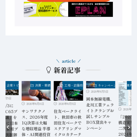
article
新着記事
業界・企業トピックス
決算・業績
工場・設備投資
キャンペーン
FA業界・
2026年8月5日
6年8月5日
岡本無線電機、
2026年8月5日
2026年8月6日
北川工業フェラ
9～7/3に
2026年8月
イトクランプお
住友ベークライ
サンワテクノ
C TC65プ
試しサンプル
「2025
ト、秋田市の秋
ス、2026年度
リ会議」を
BOX貸出キャ
構造実態
田住友ベークで
1Q決算は大幅
年ぶりに日本
ンペーン
二次集計
ステアリングマ
な増収増益 半導
催 工業用プ
2024年
イクロカテーテ
体・AI関連投資
ス計測制御