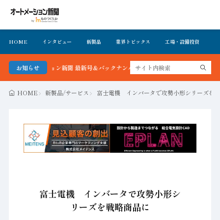
HOME
インタビュー
新製品
業界トピックス
工場・設備投資
イ
オートメーション新聞 最新号＆バックナンバーを無料で公開中 詳細はこちら
お知らせ
HOME
新製品/サービス
富士電機 インバータで攻勢小形シリーズを
富士電機 インバータで攻勢小形シ
リーズを戦略商品に