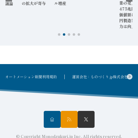
業の売上
ル増産
の拡大が寄与
格を議論
475兆円
価値額は8
円製造業
力は向上
オートメーション新聞利用規約
運営会社：ものづくり.jp株式会社
© Copyright Monodzukuri.jp Inc. All rights reserved.