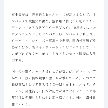
富士電機は、世界的な省エネニーズが高まるなかで、イ
ンバータで積極策に出た。空調用に特化した初のスリム
形インバータＦＲＥＮＩＣ―ＨＶＡＣ、10年振りにフル
モデルチェンジしたコンパクト形インバータＦＲＥＮＩ
Ｃ―Ｍｉｎｉシリーズ＝写真＝を発売、国内外市場で攻
勢をかける。省エネソリューションビジネスとして、コ
ンポだけでなくサーボモータなどとのセット販売にも注
力する。
同社の小形インバータはシェアが高いが、グローバル市
場では一段と価格競争が激しさを増している。そのため
戦略商品としてＦＲＥＮＩＣ―Ｍｉｎｉをフルモデルチ
ェンジ、高性能化と価格対応力を高めた新シリーズを昨
年12月に発売し３月にかけ順次追加する。国内、海外仕
様がそろう。