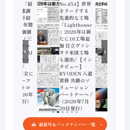
No.455】「経
No.454】世界
No.
済構造実態調
をリードする
ジカ
査二次集計結
先進的な工場
化へ 
果」2024年製
「Lighthouse
発や
造業 付加価値
」2026年は新
に活
額86兆円 / 三
たに16工場追
Noe
菱電機とソニ
加 日立ヴァン
通、日
ーセミコン AI
タラ米国工場
神装
ビジョンセン
も選出/ 【イン
HM
サで協業 /
タビュー】
ンプ
IDEC、安全に
RYODEN 八道
が挑
動かすセーフ
常務 共創のソ
活用
ティコントロ
リューション
（20
ーラ（2026年
パートナーへ /
22
8月5日発行）
（2026年7月
29日発行）
最新号＆バックナンバー一覧