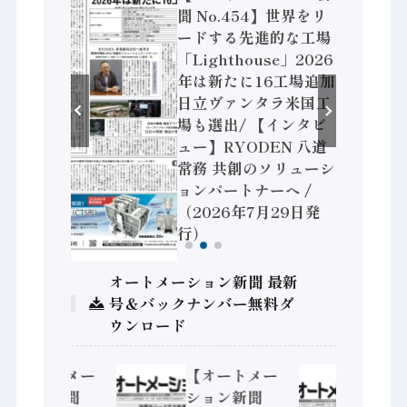
】「経済構
聞 No.454】世界をリ
次集計結
ードする先進的な工場
製造業 付
「Lighthouse」2026
 / 三菱
年は新たに16工場追加
セミコン
日立ヴァンタラ米国工
センサで協
場も選出/ 【インタビ
、安全に動
ュー】RYODEN 八道
ィコント
常務 共創のソリューシ
6年8月5
ョンパートナーへ /
（2026年7月29日発
行）
オートメーション新聞 最新
号＆バックナンバー無料ダ
ウンロード
【オートメー
【オートメー
【オ
ション新聞
ション新聞
ショ