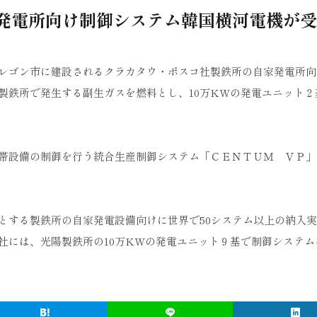
発電所向け制御システム韓国横河電機が受
レゴン市に建設されるクラカタウ・ポスコ社製鉄所の自家発電所向
製鉄所で発生する副生ガスを燃料とし、10万KWの発電ユニット２
帯設備の制御を行う統合生産制御システム「ＣＥＮＴＵＭ ＶＰ」で
とする製鉄所の自家発電設備向けに世界で50システム以上の納入
社には、光陽製鉄所の10万KWの発電ユニット９基で制御システム