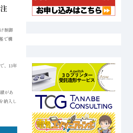
注
け制御
基で構
、13年
実績があ
を納入し