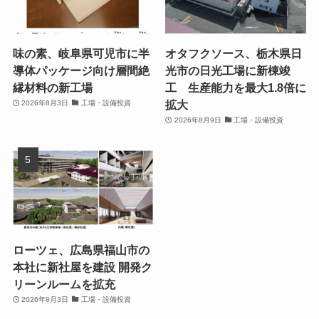
味の素、岐阜県可児市に半
オタフクソース、栃木県日
導体パッケージ向け層間絶
光市の日光工場に新棟竣
縁材料の新工場
工 生産能力を最大1.8倍に
拡大
2026年8月3日
工場・設備投資
2026年8月9日
工場・設備投資
ローツェ、広島県福山市の
本社に新社屋を建設 開発ク
リーンルームを拡充
2026年8月3日
工場・設備投資