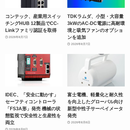
コンテック、産業用スイッ
TDKラムダ、小型・大容量
チングHUB 12製品でCC-
3kWのAC-DC電源に高耐環
Linkファミリ認証を取得
境と吸気ファンのオプショ
ンを追加
2026年8月7日
2026年8月7日
IDEC、「安全に動かす」
富士電機、軽量化と耐久性
セーフティコントローラ
を向上したグローバル向け
「FS3A形」発売 機械の状
新型中性子サーベイメータ
態監視で安全性と生産性を
発売
両立
2026年8月6日
2026年8月6日