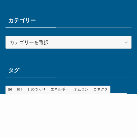
カ
イ
ブ
カテゴリー
カ
テ
ゴ
リ
ー
タグ
ge
IoT
ものづくり
エネルギー
オムロン
コネクタ
コンピュータ
スイッチ
セキュリティ
センサ
タイ
デザイン
デジタル
ドイツ
バリ
ライン
ロボット
三菱電機
中国
企業
制御機器
制御盤
効率化
動向
半導体
安全
展示会
採用
接続
搬送
改善
機械
液晶
温度
無線
物流
経済産業省
自動車
製造業
見える化
輸出
通信
部品
電子部品
電気