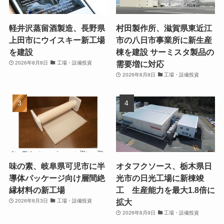
軽井沢蒸留酒製造、長野県
村田製作所、滋賀県東近江
上田市にウイスキー新工場
市の八日市事業所に新生産
を建設
棟を建設 サーミスタ製品の
需要増に対応
2026年8月8日
工場・設備投資
2026年8月8日
工場・設備投資
味の素、岐阜県可児市に半
オタフクソース、栃木県日
導体パッケージ向け層間絶
光市の日光工場に新棟竣
縁材料の新工場
工 生産能力を最大1.8倍に
拡大
2026年8月3日
工場・設備投資
2026年8月9日
工場・設備投資