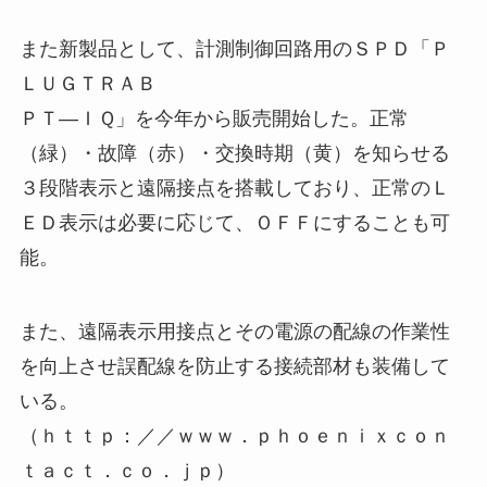
また新製品として、計測制御回路用のＳＰＤ「Ｐ
ＬＵＧＴＲＡＢ
ＰＴ―ＩＱ」を今年から販売開始した。正常
（緑）・故障（赤）・交換時期（黄）を知らせる
３段階表示と遠隔接点を搭載しており、正常のＬ
ＥＤ表示は必要に応じて、ＯＦＦにすることも可
能。
また、遠隔表示用接点とその電源の配線の作業性
を向上させ誤配線を防止する接続部材も装備して
いる。
（ｈｔｔｐ：／／ｗｗｗ．ｐｈｏｅｎｉｘｃｏｎ
ｔａｃｔ．ｃｏ．ｊｐ）