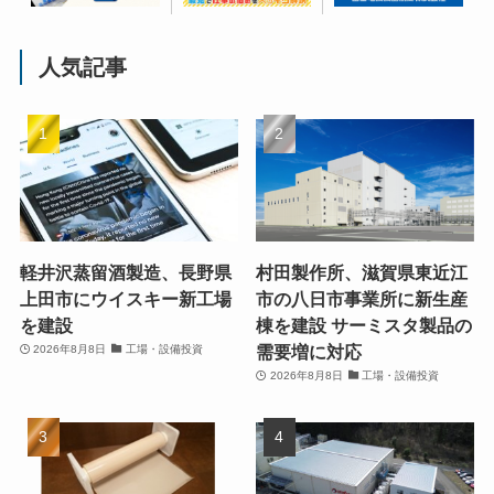
人気記事
軽井沢蒸留酒製造、長野県
村田製作所、滋賀県東近江
上田市にウイスキー新工場
市の八日市事業所に新生産
を建設
棟を建設 サーミスタ製品の
需要増に対応
2026年8月8日
工場・設備投資
2026年8月8日
工場・設備投資