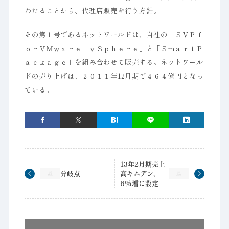
わたることから、代理店販売を行う方針。
その第１号であるネットワールドは、自社の「ＳＶＰｆ
ｏｒＶＭｗａｒｅ ｖＳｐｈｅｒｅ」と「ＳｍａｒｔＰ
ａｃｋａｇｅ」を組み合わせて販売する。ネットワール
ドの売り上げは、２０１１年12月期で４６４億円となっ
ている。
13年2月期売上
分岐点
高キムデン、
6%増に設定