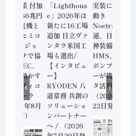
年製造業 付加
「Lighthous
実装に活発な
価値額86兆円
e」2026年は
動き
/ 三菱電機と
新たに16工場
Noetra、富士
ソニーセミコ
追加 日立ヴァ
通、日立 / 兵
ン AIビジョ
ンタラ米国工
神装備 ×
ンセンサで協
場も選出/
HMS、老舗
業 / IDEC、
【インタビュ
ポンプメーカ
安全に動かす
ー】
ーが挑むデー
セーフティコ
RYODEN 八
タ活用 など
ントローラ
道常務 共創の
（2026年7月
（2026年8月
ソリューショ
22日発行）
5日発行）
ンパートナー
へ / （2026
年7月29日発