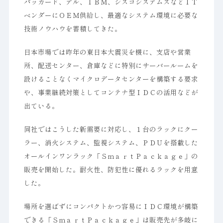
パッカード、デル、ＩＢＭ、シスコシステムズなどＩＴ
ベンダーにＯＥＭ供給し、最適なシステム環境に必要な
技術ノウハウを蓄積してきた。
日本市場では昨年の東日本大震災を機に、支店や営業
所、配送センター、倉庫などに特別にサーバールームを
設けることなくマイクロデータセンターを構築する要求
や、事業継続対策としてコンテナ型ＩＤＣの活用などが
出ている。
同社ではこうした新需要に対応し、１台のラックにクー
ラー、消火システム、監視システム、ＰＤＵを搭載した
オールインワンラック「ＳｍａｒｔＰａｃｋａｇｅ」の
販売を開始した。耐火性、防犯性に優れるラックを用意
した。
場所を選ばずにコンパクトかつ容易にＩＤＣ環境が構築
できる「ＳｍａｒｔＰａｃｋａｇｅ」は販売先が多岐に