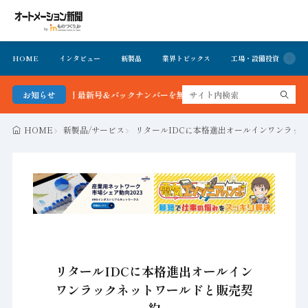
HOME
インタビュー
新製品
業界トピックス
工場・設備投資
イ
ーション新聞 最新号＆バックナンバーを無料で公開中 詳細はこちら
お知らせ
HOME
新製品/サービス
リタールIDCに本格進出オールインワンラッ
リタールIDCに本格進出オールイン
ワンラックネットワールドと販売契