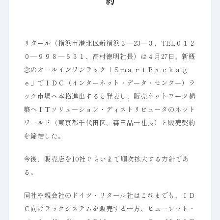
約
リタール（横浜市港北区新横浜３―23―３、TEL０１２
０―９９８―６３１、高村徳明社長）は４月27日、新概
念のオールインワンラック「ＳｍａｒｔＰａｃｋａｇ
ｅ」でＩＤＣ（インターネット・データ・センター）ラ
ック市場へ本格進出すると発表し、販売ネットワーク構
築へＩＴソリューション・ディストリビュータのネット
ワールド（東京都千代田区、森田晶一社長）と販売契約
を締結した。
今後、販売店を10社ぐらいまで順次拡大する方針であ
る。
同社や親会社のドイツ・リタール社はこれまでも、ＩＤ
Ｃ向けラックシステムを販売する一方、ヒューレット・