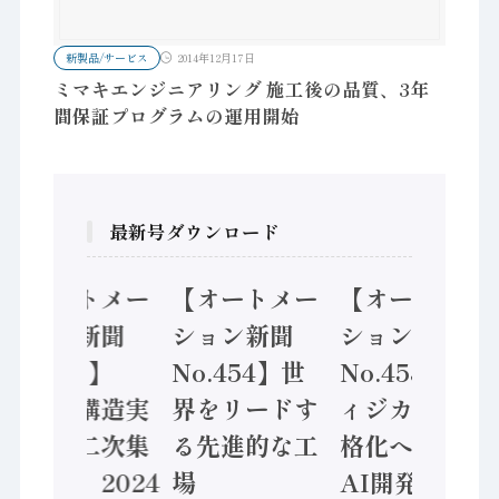
新製品/サービス
2014年12月17日
ミマキエンジニアリング 施工後の品質、3年
間保証プログラムの運用開始
最新号ダウンロード
【オートメー
【オートメー
【オートメー
ション新聞
ション新聞
ション新聞
No.455】
No.454】世
No.453】フ
「経済構造実
界をリードす
ィジカルAI本
態調査二次集
る先進的な工
格化へ 国産
計結果」2024
場
AI開発や社会