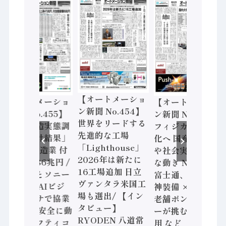
【オートメーショ
【オートメーショ
【オートメーショ
ン新聞 No.454】
ン新聞 No.455】
ン新聞 No.453】
世界をリードする
「経済構造実態調
フィジカルAI本格
先進的な工場
査二次集計結果」
化へ 国産AI開発
「Lighthouse」
2024年製造業 付
や社会実装に活発
2026年は新たに
加価値額86兆円 /
な動き Noetra、
16工場追加 日立
三菱電機とソニー
富士通、日立 / 兵
ヴァンタラ米国工
セミコン AIビジ
神装備 × HMS、
場も選出/ 【イン
ョンセンサで協業
老舗ポンプメーカ
タビュー】
/ IDEC、安全に動
ーが挑むデータ活
RYODEN 八道常
かすセーフティコ
用 など（2026年7