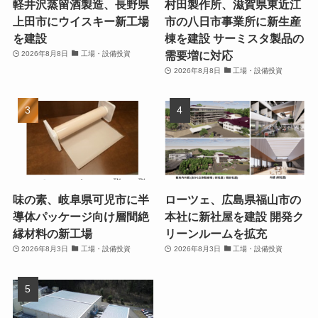
軽井沢蒸留酒製造、長野県
村田製作所、滋賀県東近江
上田市にウイスキー新工場
市の八日市事業所に新生産
を建設
棟を建設 サーミスタ製品の
需要増に対応
2026年8月8日
工場・設備投資
2026年8月8日
工場・設備投資
味の素、岐阜県可児市に半
ローツェ、広島県福山市の
導体パッケージ向け層間絶
本社に新社屋を建設 開発ク
縁材料の新工場
リーンルームを拡充
2026年8月3日
工場・設備投資
2026年8月3日
工場・設備投資