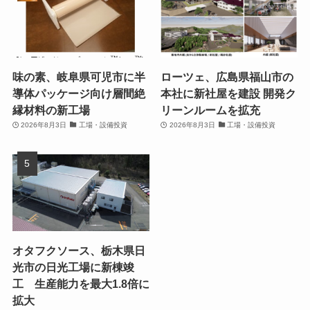
味の素、岐阜県可児市に半
ローツェ、広島県福山市の
導体パッケージ向け層間絶
本社に新社屋を建設 開発ク
縁材料の新工場
リーンルームを拡充
2026年8月3日
工場・設備投資
2026年8月3日
工場・設備投資
オタフクソース、栃木県日
光市の日光工場に新棟竣
工 生産能力を最大1.8倍に
拡大