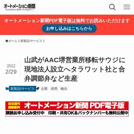
オートメーション新聞PDF電子版は無料でお読みいただけます
お申し込みはこちらから
ホーム
新製品/サービス
山武がAAC堺営業所移転サウジに
2012
現地法人設立へタラワット社と合
2/29
弁調節弁など生産
新製品/サービス
企業
採用
輸出