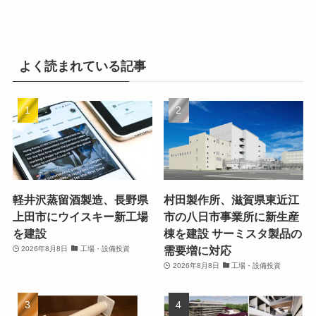
よく読まれている記事
軽井沢蒸留酒製造、長野県
村田製作所、滋賀県東近江
上田市にウイスキー新工場
市の八日市事業所に新生産
を建設
棟を建設 サーミスタ製品の
需要増に対応
2026年8月8日
工場・設備投資
2026年8月8日
工場・設備投資