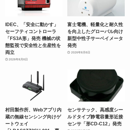
IDEC、「安全に動かす」
富士電機、軽量化と耐久性
セーフティコントローラ
を向上したグローバル向け
「FS3A形」発売 機械の状
新型中性子サーベイメータ
態監視で安全性と生産性を
発売
両立
2026年8月6日
2026年8月6日
村田製作所、Webアプリ内
センサテック、高感度シー
蔵の無線センシング向けゲ
ルドタイプ静電容量形近接
ートウェイ
センサ「形CD-C12」発売