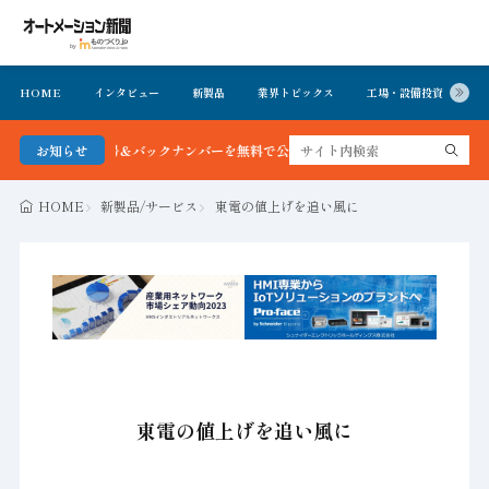
HOME
インタビュー
新製品
業界トピックス
工場・設備投資
イ
聞 最新号＆バックナンバーを無料で公開中 詳細はこちら
お知らせ
HOME
新製品/サービス
東電の値上げを追い風に
東電の値上げを追い風に