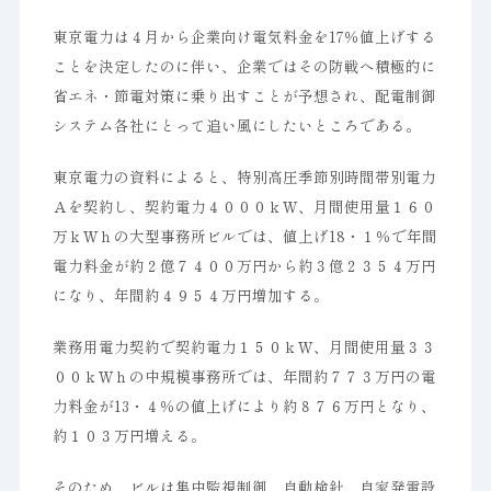
東京電力は４月から企業向け電気料金を17％値上げする
ことを決定したのに伴い、企業ではその防戦へ積極的に
省エネ・節電対策に乗り出すことが予想され、配電制御
システム各社にとって追い風にしたいところである。
東京電力の資料によると、特別高圧季節別時間帯別電力
Ａを契約し、契約電力４０００ｋＷ、月間使用量１６０
万ｋＷｈの大型事務所ビルでは、値上げ18・１％で年間
電力料金が約２億７４００万円から約３億２３５４万円
になり、年間約４９５４万円増加する。
業務用電力契約で契約電力１５０ｋＷ、月間使用量３３
００ｋＷｈの中規模事務所では、年間約７７３万円の電
力料金が13・４％の値上げにより約８７６万円となり、
約１０３万円増える。
そのため、ビルは集中監視制御、自動検針、自家発電設