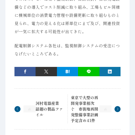
備などの導入でコスト削減に取り組み、工場もビル同様
に機械単位の消費電力管理や設備更新に取り組むものと
見られ、電力の見える化は原単位にまで及び、関連投資
が一気に拡大する可能性が出てきた。
配電制御システム各社は、監視制御システムの受注につ
なげたいところである。
東京で大型の再
河村電器産業
開発事業相次
話題の製品ファ
ぐ 市街地再開
イル
発整備事業計画
予定含め41件