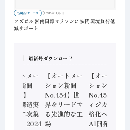
新製品/サービス
2015年11月4日
アズビル 湘南国際マラソンに協賛 環境負荷低
減サポート
最新号ダウンロード
【オートメー
【オートメー
【オートメー
ション新聞
ション新聞
ション新聞
No.455】
No.454】世
No.453】フ
「経済構造実
界をリードす
ィジカルAI本
態調査二次集
る先進的な工
格化へ 国産
計結果」2024
場
AI開発や社会