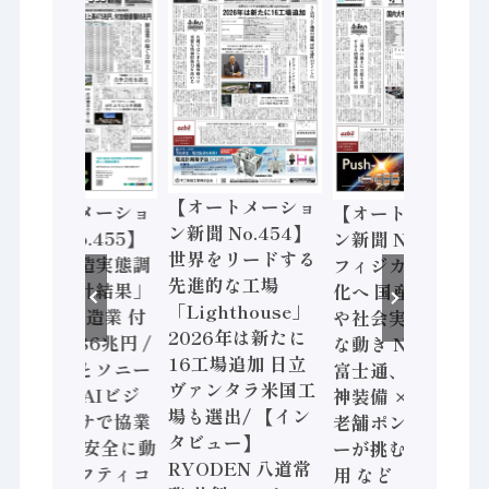
【オートメーショ
【オートメーショ
【オートメーショ
ン新聞 No.454】
ン新聞 No.455】
ン新聞 No.453】
世界をリードする
「経済構造実態調
フィジカルAI本格
先進的な工場
査二次集計結果」
化へ 国産AI開発
「Lighthouse」
2024年製造業 付
や社会実装に活発
2026年は新たに
加価値額86兆円 /
な動き Noetra、
16工場追加 日立
三菱電機とソニー
富士通、日立 / 兵
ヴァンタラ米国工
セミコン AIビジ
神装備 × HMS、
場も選出/ 【イン
ョンセンサで協業
老舗ポンプメーカ
タビュー】
/ IDEC、安全に動
ーが挑むデータ活
RYODEN 八道常
かすセーフティコ
用 など（2026年7