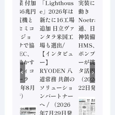
年製造業 付加
「Lighthous
実装に活発な
価値額86兆円
e」2026年は
動き
/ 三菱電機と
新たに16工場
Noetra、富士
ソニーセミコ
追加 日立ヴァ
通、日立 / 兵
ン AIビジョ
ンタラ米国工
神装備 ×
ンセンサで協
場も選出/
HMS、老舗
業 / IDEC、
【インタビュ
ポンプメーカ
安全に動かす
ー】
ーが挑むデー
セーフティコ
RYODEN 八
タ活用 など
ントローラ
道常務 共創の
（2026年7月
（2026年8月
ソリューショ
22日発行）
5日発行）
ンパートナー
へ / （2026
年7月29日発