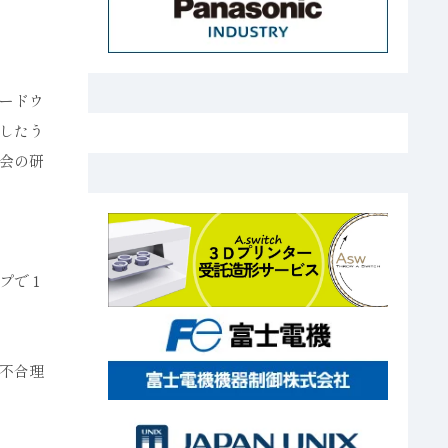
ードウ
したう
会の研
プで１
不合理