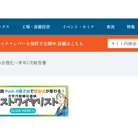
ックス
工場・設備投資
イベント・セミナ
市況
特集
公開中 詳細はこちら
の合理化へ来年1次報告書