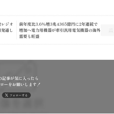
役レジオ
前年度比3.6％増3兆4365億円に2年連続で
開発通し
増加へ電力用機器が牽引汎用電気機器の海外
需要も旺盛
の記事が気に入ったら
ローをお願いします！
フォローする