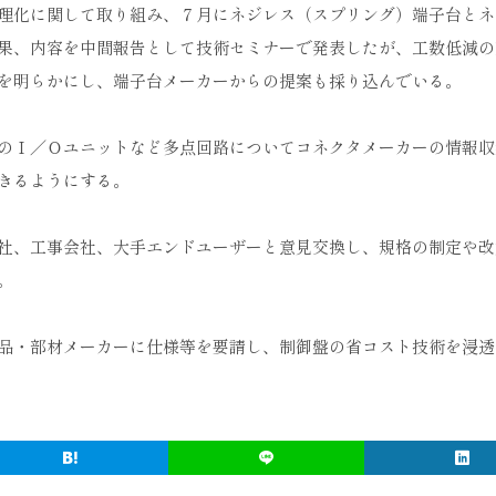
理化に関して取り組み、７月にネジレス（スプリング）端子台とネ
果、内容を中間報告として技術セミナーで発表したが、工数低減の
を明らかにし、端子台メーカーからの提案も採り込んでいる。
のＩ／Ｏユニットなど多点回路についてコネクタメーカーの情報収
きるようにする。
社、工事会社、大手エンドユーザーと意見交換し、規格の制定や改
。
品・部材メーカーに仕様等を要請し、制御盤の省コスト技術を浸透