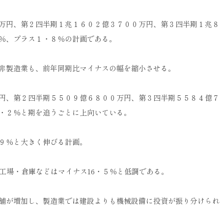
万円、第２四半期１兆１６０２億３７００万円、第３四半期１兆８
％、プラス１・８％の計画である。
。非製造業も、前年同期比マイナスの幅を縮小させる。
円、第２四半期５５０９億６８００万円、第３四半期５５８４億７
・２％と期を追うごとに上向いている。
９％と大きく伸びる計画。
工場・倉庫などはマイナス16・５％と低調である。
舗が増加し、製造業では建設よりも機械設備に投資が振り分けられ