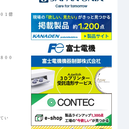
０１億
８００
てい