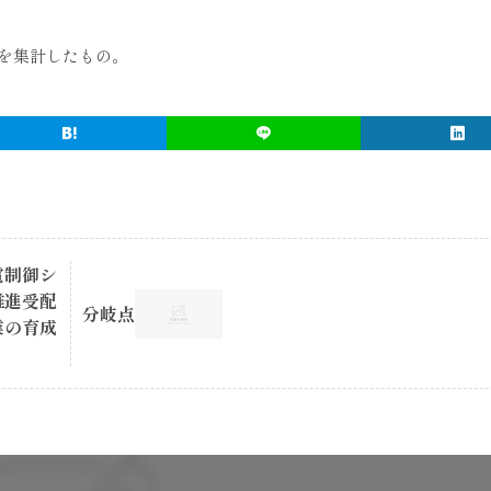
を集計したもの。
電制御シ
推進受配
分岐点
業の育成