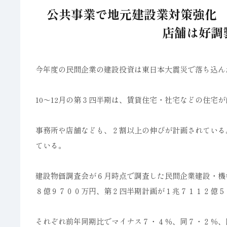
公共事業で地元建設業対策強化
店舗は好調
今年度の民間企業の建設投資は東日本大震災で落ち込ん
10～12月の第３四半期は、賃貸住宅・社宅などの住宅
事務所や店舗なども、２割以上の伸びが計画されている
ている。
建設物価調査会が６月時点で調査した民間企業建設・機
８億９７００万円、第２四半期計画が１兆７１１２億５
それぞれ前年同期比でマイナス７・４％、同７・２％、