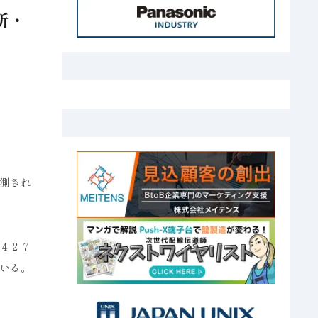
所・
測され
４２７
いる。