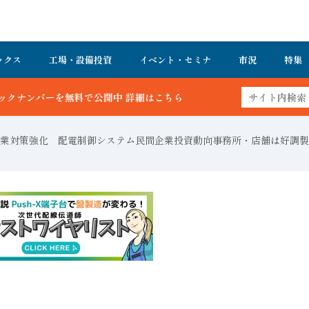
ックス
工場・設備投資
イベント・セミナ
市況
特集
開中 詳細はこちら
業対策強化 配電制御システム民間企業投資動向事務所・店舗は好調製