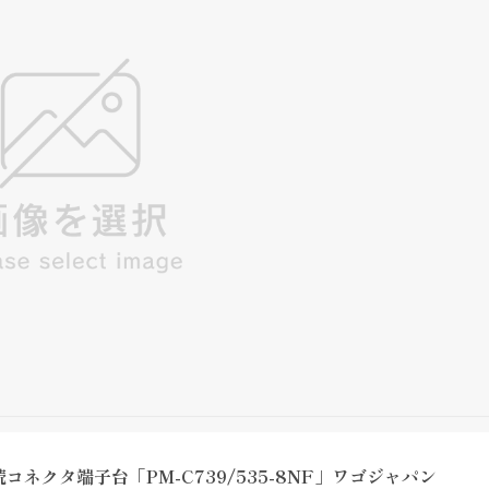
クタ端子台「PM-C739/535-8NF」ワゴジャパン