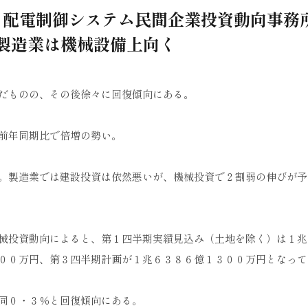
 配電制御システム民間企業投資動向事務
製造業は機械設備上向く
だものの、その後徐々に回復傾向にある。
が前年同期比で倍増の勢い。
。製造業では建設投資は依然悪いが、機械投資で２割弱の伸びが予
械投資動向によると、第１四半期実績見込み（土地を除く）は１兆
００万円、第３四半期計画が１兆６３８６億１３００万円となって
同０・３％と回復傾向にある。