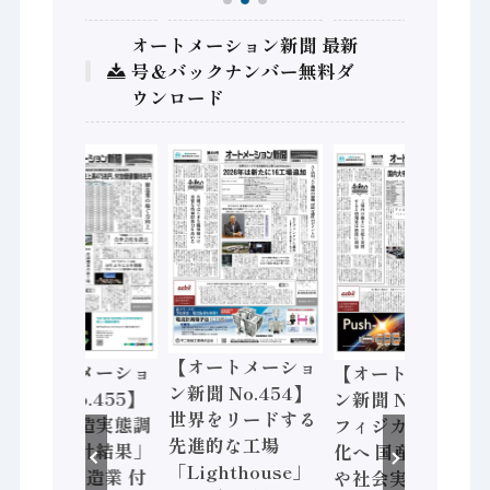
オートメーション新聞 最新
号＆バックナンバー無料ダ
ウンロード
【オートメーショ
【オートメーショ
【オートメーショ
ン新聞 No.454】
ン新聞 No.455】
ン新聞 No.453】
世界をリードする
「経済構造実態調
フィジカルAI本格
先進的な工場
査二次集計結果」
化へ 国産AI開発
「Lighthouse」
2024年製造業 付
や社会実装に活発