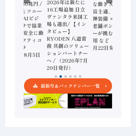
2026年は新たに
加価値額86兆円 /
な動き Noetra、
16工場追加 日立
三菱電機とソニー
富士通、日立 / 兵
ヴァンタラ米国工
セミコン AIビジ
神装備 × HMS、
場も選出/ 【イン
ョンセンサで協業
老舗ポンプメーカ
タビュー】
/ IDEC、安全に動
ーが挑むデータ活
RYODEN 八道常
かすセーフティコ
用 など（2026年7
務 共創のソリュー
ントローラ
月22日発行）
ションパートナー
（2026年8月5日
へ / （2026年7月
発行）
29日発行）
最新号＆バックナンバー一覧