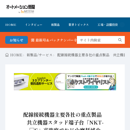
HOME
インタビュー
新製品
業界トピックス
工場・設備投資
イ
メーション新聞 最新号＆バックナンバーを無料で公開中 詳細はこちら
お知らせ
HOME
新製品/サービス
配線接続機器主要各社の重点製品 共立機器ス
配線接続機器主要各社の重点製品
共立機器スタッド端子台「NKT-