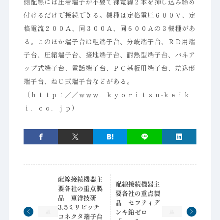
側配線には圧着端子が不要で裸電線２本を挿し込み締め
付けるだけで接続できる。機種は定格電圧６００Ｖ、定
格電流２００Ａ、同３００Ａ、同６００Ａの３機種があ
る。このほか端子台は組端子台、分岐端子台、ＲＤ用端
子台、圧縮端子台、接地端子台、耐熱型端子台、バネア
ップ式端子台、電話端子台、ＰＣ基板用端子台、差込形
端子台、ねじ式端子台などがある。
（ｈｔｔｐ：／／ｗｗｗ．ｋｙｏｒｉｔｓｕ‐ｋｅｉｋ
ｉ．ｃｏ．ｊｐ）
配線接続機器主
配線接続機器主
要各社の重点製
要各社の重点製
品 東洋技研
品 セフティデ
3.5ミリピッチ
ンキ鉛ゼロ
コネクタ端子台