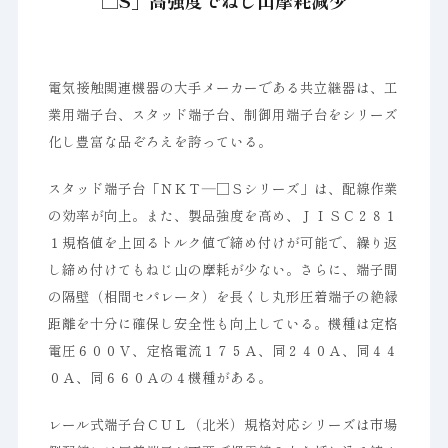
□S」高強度でねじ山摩耗減少
電気接触関連機器の大手メーカーである共立継器は、工
業用端子台、スタッド端子台、制御用端子台をシリーズ
化し豊富な品ぞろえを誇っている。
スタッド端子台「ＮＫＴ―□Ｓシリーズ」は、配線作業
の効率が向上。また、製品強度を高め、ＪＩＳＣ２８１
１規格値を上回るトルク値で締め付けが可能で、繰り返
し締め付けてもねじ山の摩耗が少ない。さらに、端子間
の隔壁（相間セパレータ）を長くし丸形圧着端子の絶縁
距離を十分に確保し安全性も向上している。機種は定格
電圧６００Ｖ、定格電流１７５Ａ、同２４０Ａ、同４４
０Ａ、同６６０Ａの４機種がある。
レール式端子台ＣＵＬ（北米）規格対応シリーズは市場