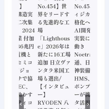
No.455】
No.454】世
No.453】フ
「経済構造実
界をリードす
ィジカルAI本
態調査二次集
る先進的な工
格化へ 国産
計結果」2024
場
AI開発や社会
年製造業 付加
「Lighthous
実装に活発な
価値額86兆円
e」2026年は
動き
/ 三菱電機と
新たに16工場
Noetra、富士
ソニーセミコ
追加 日立ヴァ
通、日立 / 兵
ン AIビジョ
ンタラ米国工
神装備 ×
ンセンサで協
場も選出/
HMS、老舗
業 / IDEC、
【インタビュ
ポンプメーカ
安全に動かす
ー】
ーが挑むデー
セーフティコ
RYODEN 八
タ活用 など