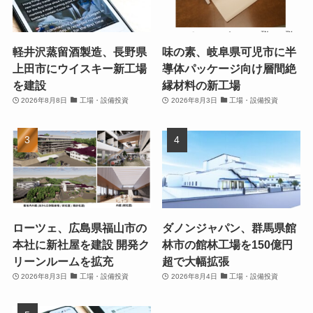
軽井沢蒸留酒製造、長野県
味の素、岐阜県可児市に半
上田市にウイスキー新工場
導体パッケージ向け層間絶
を建設
縁材料の新工場
2026年8月8日
工場・設備投資
2026年8月3日
工場・設備投資
ローツェ、広島県福山市の
ダノンジャパン、群馬県館
本社に新社屋を建設 開発ク
林市の館林工場を150億円
リーンルームを拡充
超で大幅拡張
2026年8月3日
工場・設備投資
2026年8月4日
工場・設備投資