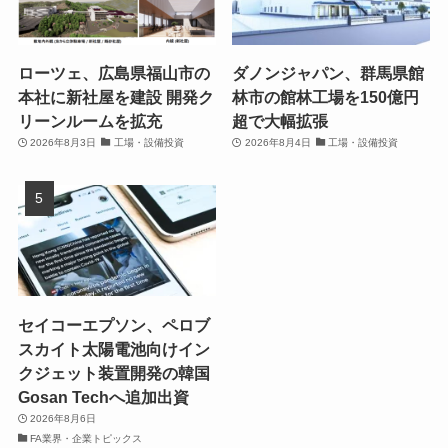
ローツェ、広島県福山市の
ダノンジャパン、群馬県館
本社に新社屋を建設 開発ク
林市の館林工場を150億円
リーンルームを拡充
超で大幅拡張
2026年8月3日
工場・設備投資
2026年8月4日
工場・設備投資
セイコーエプソン、ペロブ
スカイト太陽電池向けイン
クジェット装置開発の韓国
Gosan Techへ追加出資
2026年8月6日
FA業界・企業トピックス