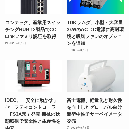
コンテック、産業用スイッ
TDKラムダ、小型・大容量
チングHUB 12製品でCC-
3kWのAC-DC電源に高耐環
Linkファミリ認証を取得
境と吸気ファンのオプショ
ンを追加
2026年8月7日
2026年8月7日
IDEC、「安全に動かす」
富士電機、軽量化と耐久性
セーフティコントローラ
を向上したグローバル向け
「FS3A形」発売 機械の状
新型中性子サーベイメータ
態監視で安全性と生産性を
発売
両立
2026年8月6日