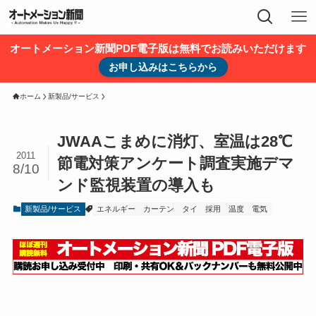
オートメーション新聞PDF電子版は無料でお読みいただけます
お申し込みはこちらから
ホーム
新製品/サービス
JWAAこまめに消灯、室温は28℃
2011
節電対策アンケート調査実施デマ
8/10
ンド監視装置の導入も
新製品/サービス
エネルギー
カーテン
タイ
採用
温度
電気