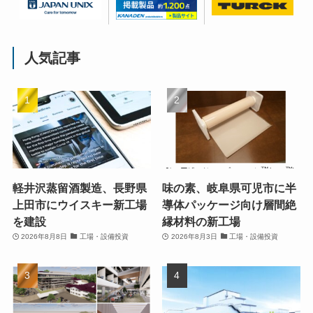
人気記事
軽井沢蒸留酒製造、長野県
味の素、岐阜県可児市に半
上田市にウイスキー新工場
導体パッケージ向け層間絶
を建設
縁材料の新工場
2026年8月8日
工場・設備投資
2026年8月3日
工場・設備投資