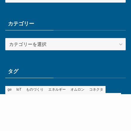
ー
カ
イ
ブ
カテゴリー
カ
テ
ゴ
リ
ー
タグ
ge
IoT
ものづくり
エネルギー
オムロン
コネクタ
コンピュータ
スイッチ
セキュリティ
センサ
タイ
デザイン
デジタル
ドイツ
バリ
ライン
ロボット
三菱電機
中国
企業
制御機器
制御盤
効率化
動向
半導体
安全
展示会
採用
接続
搬送
改善
機械
液晶
温度
無線
物流
経済産業省
自動車
製造業
見える化
輸出
通信
部品