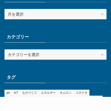
ア
ー
カ
イ
ブ
カテゴリー
カ
テ
ゴ
リ
ー
タグ
ge
IoT
ものづくり
エネルギー
オムロン
コネクタ
コンピュータ
スイッチ
セキュリティ
センサ
タイ
デザイン
デジタル
ドイツ
バリ
ライン
ロボット
三菱電機
中国
企業
制御機器
制御盤
効率化
動向
半導体
安全
展示会