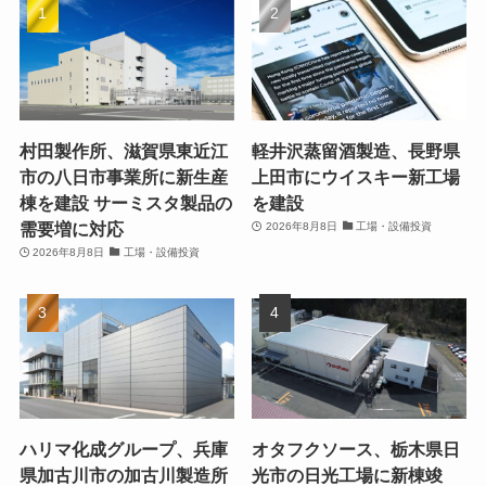
村田製作所、滋賀県東近江
軽井沢蒸留酒製造、長野県
市の八日市事業所に新生産
上田市にウイスキー新工場
棟を建設 サーミスタ製品の
を建設
需要増に対応
2026年8月8日
工場・設備投資
2026年8月8日
工場・設備投資
ハリマ化成グループ、兵庫
オタフクソース、栃木県日
県加古川市の加古川製造所
光市の日光工場に新棟竣