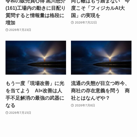
令和の販売員心得 黒川想介
同じ轍はもう踏まない 今
(161)工場内の動きに目配り
度こそ「フィジカルAI大
質問すると情報量は格段に
国」の実現を
増加
2026年7月22日
2026年7月23日
もう一度「現場改善」に光
流通の失態が目立つ昨今、
を当てよう AI×改善は人
商社の存在意義を問う 商
手不足解消の最強の武器に
社とはなんぞや？
なる
2026年7月8日
2026年7月15日