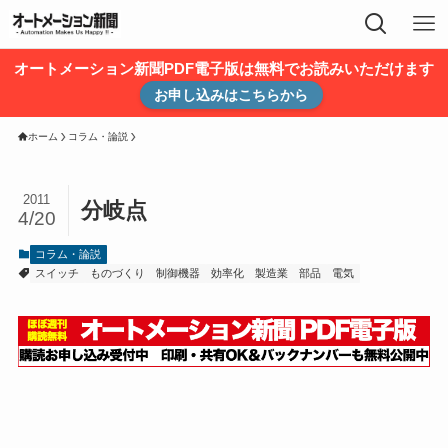
オートメーション新聞PDF電子版は無料でお読みいただけます
お申し込みはこちらから
ホーム
コラム・論説
2011
分岐点
4/20
コラム・論説
スイッチ
ものづくり
制御機器
効率化
製造業
部品
電気