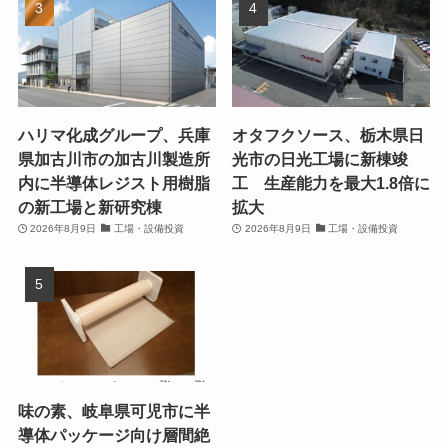
ハリマ化成グループ、兵庫
オタフクソース、栃木県日
県加古川市の加古川製造所
光市の日光工場に新棟竣
内に半導体レジスト用樹脂
工 生産能力を最大1.8倍に
の新工場と新研究棟
拡大
2026年8月9日
工場・設備投資
2026年8月9日
工場・設備投資
味の素、岐阜県可児市に半
導体パッケージ向け層間絶