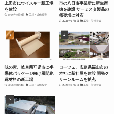
上田市にウイスキー新工場
市の八日市事業所に新生産
を建設
棟を建設 サーミスタ製品の
需要増に対応
2026年8月8日
工場・設備投資
2026年8月8日
工場・設備投資
味の素、岐阜県可児市に半
ローツェ、広島県福山市の
導体パッケージ向け層間絶
本社に新社屋を建設 開発ク
縁材料の新工場
リーンルームを拡充
2026年8月3日
工場・設備投資
2026年8月3日
工場・設備投資