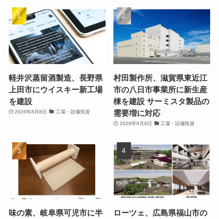
軽井沢蒸留酒製造、長野県
村田製作所、滋賀県東近江
上田市にウイスキー新工場
市の八日市事業所に新生産
を建設
棟を建設 サーミスタ製品の
需要増に対応
2026年8月8日
工場・設備投資
2026年8月8日
工場・設備投資
味の素、岐阜県可児市に半
ローツェ、広島県福山市の