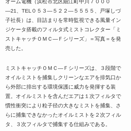
オーム電機（浜松市北区細江町中川７０００
―21、TEL０５３―５２２―５５５５、戸塚しづ
子社長）は、目詰まりを常時監視できる風量イン
ジケータ搭載のフィルタ式ミストコレクター「ミ
ストキャッチＯＭＣ―Ｆシリーズ」＝写真＝を発
売した。
ミストキャッチＯＭＣ―Ｆシリーズは、３段階で
オイルミストを捕集しクリーンなエアを排気口か
ら外部に排出する環境保護に威力を発揮する装
置。オイルミストを含んだエアは１次フィルタで
慣性衝突により粒子径の大きなミストを捕集、さ
らに捕集できなかったオイルミストを２次フィル
タ、３次フィルタで捕集する仕組みである。