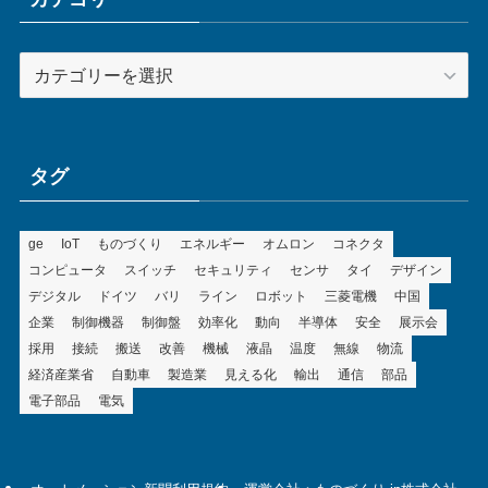
カ
テ
ゴ
リ
ー
タグ
ge
IoT
ものづくり
エネルギー
オムロン
コネクタ
コンピュータ
スイッチ
セキュリティ
センサ
タイ
デザイン
デジタル
ドイツ
バリ
ライン
ロボット
三菱電機
中国
企業
制御機器
制御盤
効率化
動向
半導体
安全
展示会
採用
接続
搬送
改善
機械
液晶
温度
無線
物流
経済産業省
自動車
製造業
見える化
輸出
通信
部品
電子部品
電気