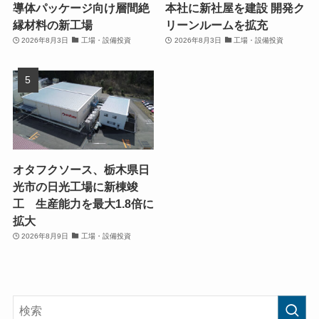
導体パッケージ向け層間絶
本社に新社屋を建設 開発ク
縁材料の新工場
リーンルームを拡充
2026年8月3日
工場・設備投資
2026年8月3日
工場・設備投資
オタフクソース、栃木県日
光市の日光工場に新棟竣
工 生産能力を最大1.8倍に
拡大
2026年8月9日
工場・設備投資