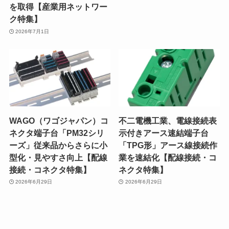
を取得【産業用ネットワー
ク特集】
2026年7月1日
WAGO（ワゴジャパン）コ
不二電機工業、電線接続表
ネクタ端子台「PM32シリ
示付きアース速結端子台
ーズ」従来品からさらに小
「TPG形」アース線接続作
型化・見やすさ向上【配線
業を速結化【配線接続・コ
接続・コネクタ特集】
ネクタ特集】
2026年6月29日
2026年6月29日