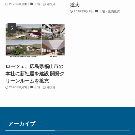
拡大
2026年8月3日
工場・設備投資
2026年8月9日
工場・設備投資
ローツェ、広島県福山市の
本社に新社屋を建設 開発ク
リーンルームを拡充
2026年8月3日
工場・設備投資
アーカイブ