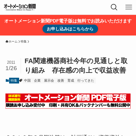
オートメーション新聞PDF電子版は無料でお読みいただけます
お申し込みはこちらから
ホーム
特集
FA関連機器商社今年の見通しと取
2011
1/26
り組み 存在感の向上で収益改善
特集
中国
企業
展示会
改善
育成
行ってきた