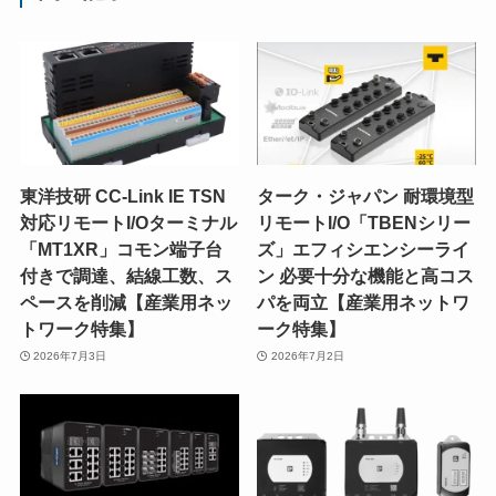
東洋技研 CC-Link IE TSN
ターク・ジャパン 耐環境型
対応リモートI/Oターミナル
リモートI/O「TBENシリー
「MT1XR」コモン端子台
ズ」エフィシエンシーライ
付きで調達、結線工数、ス
ン 必要十分な機能と高コス
ペースを削減【産業用ネッ
パを両立【産業用ネットワ
トワーク特集】
ーク特集】
2026年7月3日
2026年7月2日