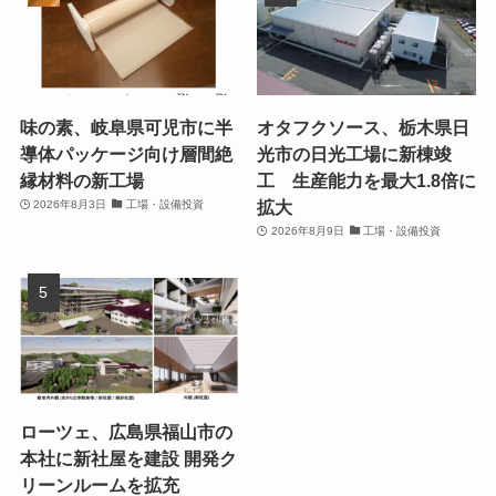
味の素、岐阜県可児市に半
オタフクソース、栃木県日
導体パッケージ向け層間絶
光市の日光工場に新棟竣
縁材料の新工場
工 生産能力を最大1.8倍に
拡大
2026年8月3日
工場・設備投資
2026年8月9日
工場・設備投資
ローツェ、広島県福山市の
本社に新社屋を建設 開発ク
リーンルームを拡充