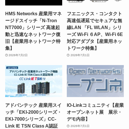
HMS Networks 産業用マネ
フエニックス・コンタクト
ージドスイッチ「N-Tron
高速低遅延でセキュアな無
NT7000」シリーズ 高速起
線LAN 「FL WLAN」シリ
動と迅速なネットワーク復
ーズ Wi-Fi ６AP、Wi-Fi 6E
旧【産業用ネットワーク特
対応アダプタ【産業用ネッ
集】
トワーク特集】
2026年7月2日
2026年7月1日
アドバンテック 産業用スイ
IO-Linkコミュニティ【産業
ッチ「EKI-2000シリーズ・
オープンネット展 展示・
EKI-7000シリーズ」CC-
デモ内容】
Link IE TSN Class A認証
2026年7月1日