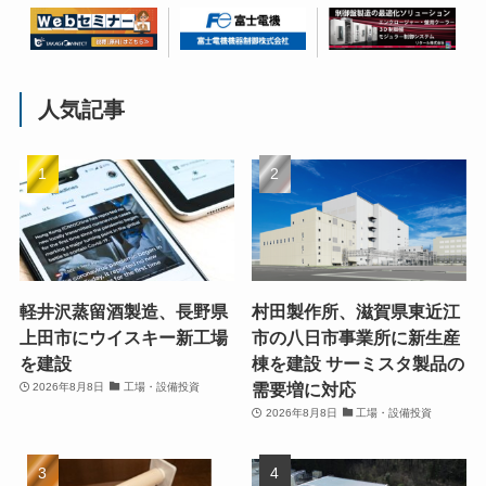
人気記事
軽井沢蒸留酒製造、長野県
村田製作所、滋賀県東近江
上田市にウイスキー新工場
市の八日市事業所に新生産
を建設
棟を建設 サーミスタ製品の
需要増に対応
2026年8月8日
工場・設備投資
2026年8月8日
工場・設備投資