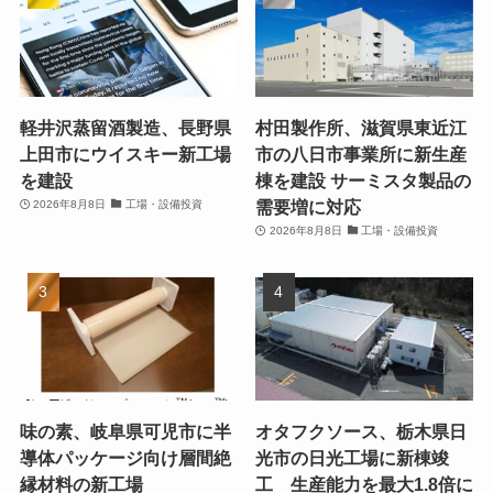
軽井沢蒸留酒製造、長野県
村田製作所、滋賀県東近江
上田市にウイスキー新工場
市の八日市事業所に新生産
を建設
棟を建設 サーミスタ製品の
需要増に対応
2026年8月8日
工場・設備投資
2026年8月8日
工場・設備投資
味の素、岐阜県可児市に半
オタフクソース、栃木県日
導体パッケージ向け層間絶
光市の日光工場に新棟竣
縁材料の新工場
工 生産能力を最大1.8倍に