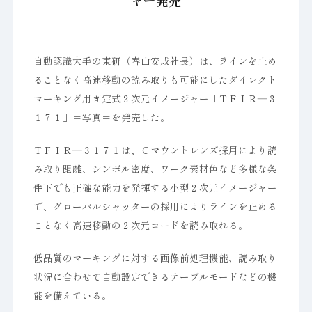
ャー発売
自動認識大手の東研（春山安成社長）は、ラインを止め
ることなく高速移動の読み取りも可能にしたダイレクト
マーキング用固定式２次元イメージャー「ＴＦＩＲ―３
１７１」＝写真＝を発売した。
ＴＦＩＲ―３１７１は、Ｃマウントレンズ採用により読
み取り距離、シンボル密度、ワーク素材色など多様な条
件下でも正確な能力を発揮する小型２次元イメージャー
で、グローバルシャッターの採用によりラインを止める
ことなく高速移動の２次元コードを読み取れる。
低品質のマーキングに対する画像前処理機能、読み取り
状況に合わせて自動設定できるテーブルモードなどの機
能を備えている。