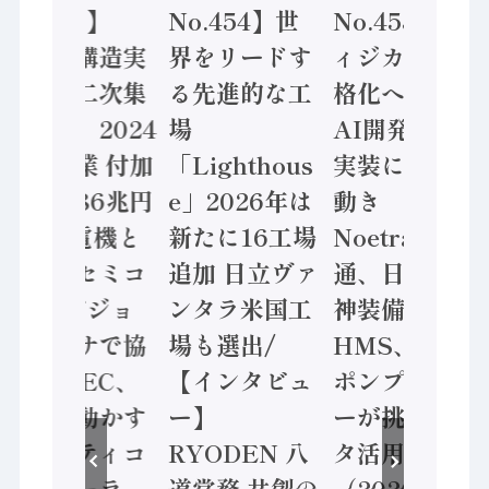
No.455】
No.454】世
No.453】フ
「経済構造実
界をリードす
ィジカルAI本
態調査二次集
る先進的な工
格化へ 国産
計結果」2024
場
AI開発や社会
年製造業 付加
「Lighthous
実装に活発な
価値額86兆円
e」2026年は
動き
/ 三菱電機と
新たに16工場
Noetra、富士
ソニーセミコ
追加 日立ヴァ
通、日立 / 兵
ン AIビジョ
ンタラ米国工
神装備 ×
ンセンサで協
場も選出/
HMS、老舗
業 / IDEC、
【インタビュ
ポンプメーカ
安全に動かす
ー】
ーが挑むデー
セーフティコ
RYODEN 八
タ活用 など
ントローラ
道常務 共創の
（2026年7月