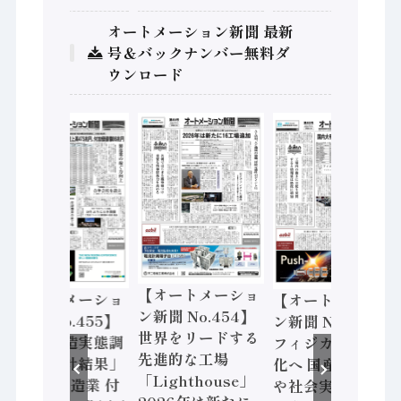
オートメーション新聞 最新
号＆バックナンバー無料ダ
ウンロード
【オートメーショ
【オートメーショ
【オートメーショ
ン新聞 No.454】
ン新聞 No.455】
ン新聞 No.453】
世界をリードする
「経済構造実態調
フィジカルAI本格
先進的な工場
査二次集計結果」
化へ 国産AI開発
「Lighthouse」
2024年製造業 付
や社会実装に活発