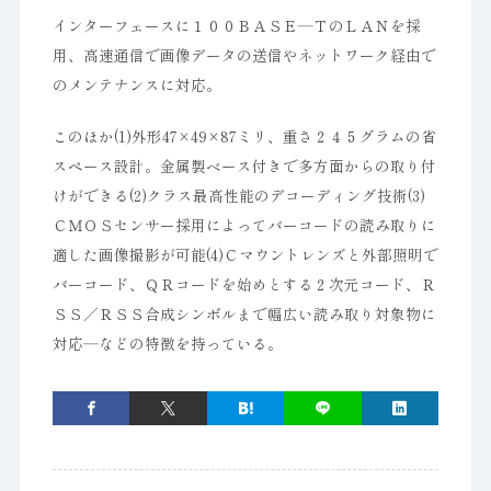
インターフェースに１００ＢＡＳＥ―ＴのＬＡＮを採
用、高速通信で画像データの送信やネットワーク経由で
のメンテナンスに対応。
このほか(1)外形47×49×87ミリ、重さ２４５グラムの省
スペース設計。金属製ベース付きで多方面からの取り付
けができる(2)クラス最高性能のデコーディング技術(3)
ＣＭＯＳセンサー採用によってバーコードの読み取りに
適した画像撮影が可能(4)Ｃマウントレンズと外部照明で
バーコード、ＱＲコードを始めとする２次元コード、Ｒ
ＳＳ／ＲＳＳ合成シンボルまで幅広い読み取り対象物に
対応―などの特徴を持っている。