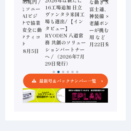
2026年は新たに
加価値額86兆円 /
な動き Noetra、
16工場追加 日立
三菱電機とソニー
富士通、日立 / 兵
ヴァンタラ米国工
セミコン AIビジ
神装備 × HMS、
場も選出/ 【イン
ョンセンサで協業
老舗ポンプメーカ
タビュー】
/ IDEC、安全に動
ーが挑むデータ活
RYODEN 八道常
かすセーフティコ
用 など（2026年7
務 共創のソリュー
ントローラ
月22日発行）
ションパートナー
（2026年8月5日
へ / （2026年7月
発行）
29日発行）
最新号＆バックナンバー一覧