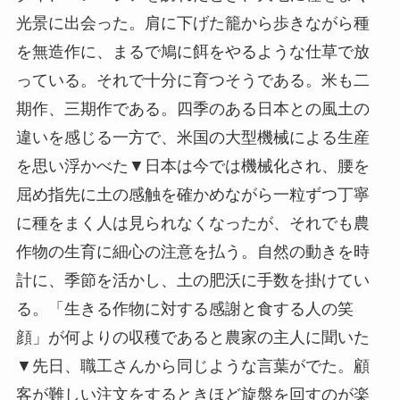
光景に出会った。肩に下げた籠から歩きながら種
を無造作に、まるで鳩に餌をやるような仕草で放
っている。それで十分に育つそうである。米も二
期作、三期作である。四季のある日本との風土の
違いを感じる一方で、米国の大型機械による生産
を思い浮かべた▼日本は今では機械化され、腰を
屈め指先に土の感触を確かめながら一粒ずつ丁寧
に種をまく人は見られなくなったが、それでも農
作物の生育に細心の注意を払う。自然の動きを時
計に、季節を活かし、土の肥沃に手数を掛けてい
る。「生きる作物に対する感謝と食する人の笑
顔」が何よりの収穫であると農家の主人に聞いた
▼先日、職工さんから同じような言葉がでた。顧
客が難しい注文をするときほど旋盤を回すのが楽