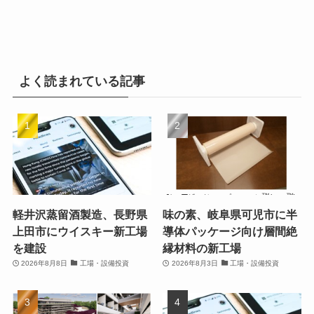
よく読まれている記事
軽井沢蒸留酒製造、長野県
味の素、岐阜県可児市に半
上田市にウイスキー新工場
導体パッケージ向け層間絶
を建設
縁材料の新工場
2026年8月8日
工場・設備投資
2026年8月3日
工場・設備投資