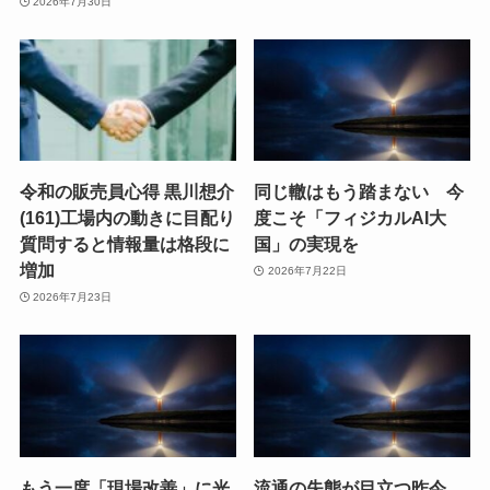
2026年7月30日
令和の販売員心得 黒川想介
同じ轍はもう踏まない 今
(161)工場内の動きに目配り
度こそ「フィジカルAI大
質問すると情報量は格段に
国」の実現を
増加
2026年7月22日
2026年7月23日
もう一度「現場改善」に光
流通の失態が目立つ昨今、