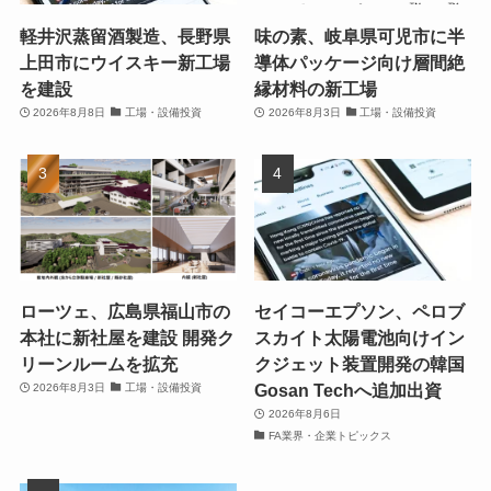
軽井沢蒸留酒製造、長野県
味の素、岐阜県可児市に半
上田市にウイスキー新工場
導体パッケージ向け層間絶
を建設
縁材料の新工場
2026年8月8日
工場・設備投資
2026年8月3日
工場・設備投資
ローツェ、広島県福山市の
セイコーエプソン、ペロブ
本社に新社屋を建設 開発ク
スカイト太陽電池向けイン
リーンルームを拡充
クジェット装置開発の韓国
Gosan Techへ追加出資
2026年8月3日
工場・設備投資
2026年8月6日
FA業界・企業トピックス