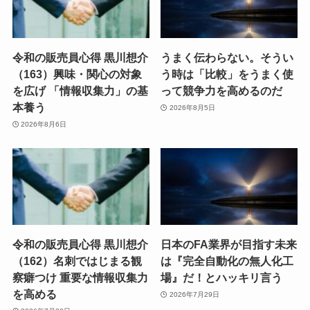
令和の販売員心得 黒川想介
うまく伝わらない。そうい
（163）興味・関心の対象
う時は「比較」をうまく使
を広げ 「情報収集力」の基
って競争力を高めるのだ
本養う
2026年8月5日
2026年8月6日
令和の販売員心得 黒川想介
日本のFA業界が目指す未来
（162）名刺ではじまる観
は『完全自動化の無人化工
察癖つけ 重要な情報収集力
場』だ！とハッキリ言う
を高める
2026年7月29日