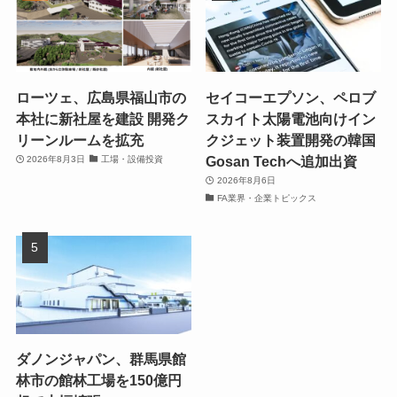
ローツェ、広島県福山市の
セイコーエプソン、ペロブ
本社に新社屋を建設 開発ク
スカイト太陽電池向けイン
リーンルームを拡充
クジェット装置開発の韓国
Gosan Techへ追加出資
2026年8月3日
工場・設備投資
2026年8月6日
FA業界・企業トピックス
ダノンジャパン、群馬県館
林市の館林工場を150億円