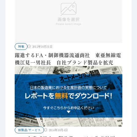
特集
2012年10月31日
躍進するFA・制御機器流通商社 東亜無線電
機江見一男社長 自社ブランド製品を拡充
新製品/サービス
2014年10月4日