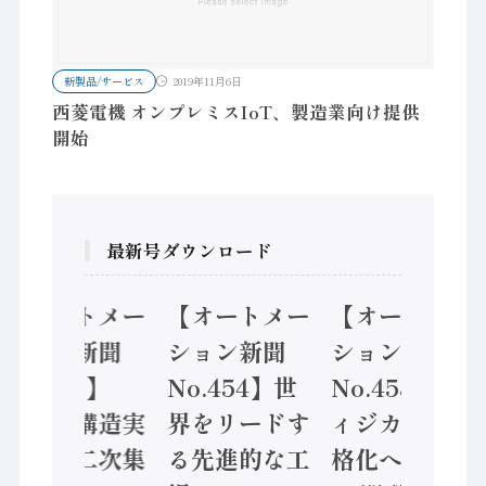
新製品/サービス
2019年11月6日
西菱電機 オンプレミスIoT、製造業向け提供
開始
最新号ダウンロード
【オートメー
【オートメー
【オートメー
ション新聞
ション新聞
ション新聞
No.455】
No.454】世
No.453】フ
「経済構造実
界をリードす
ィジカルAI本
態調査二次集
る先進的な工
格化へ 国産