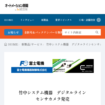
HOME
インタビュー
新製品
業界トピックス
工場・設備投資
イ
ション新聞 最新号＆バックナンバーを無料で公開中 詳細はこちら
お知らせ
HOME
新製品/サービス
竹中システム機器 デジタルラインセンサカ
竹中システム機器 デジタルライン
センサカメラ発売