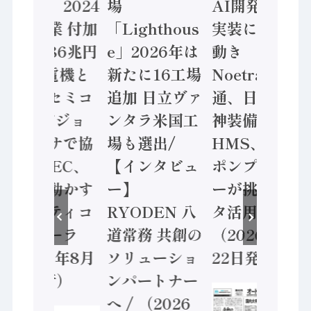
計結果」2024
場
AI開発や社会
年製造業 付加
「Lighthous
実装に活発な
価値額86兆円
e」2026年は
動き
/ 三菱電機と
新たに16工場
Noetra、富士
ソニーセミコ
追加 日立ヴァ
通、日立 / 兵
ン AIビジョ
ンタラ米国工
神装備 ×
ンセンサで協
場も選出/
HMS、老舗
業 / IDEC、
【インタビュ
ポンプメーカ
安全に動かす
ー】
ーが挑むデー
セーフティコ
RYODEN 八
タ活用 など
ントローラ
道常務 共創の
（2026年7月
（2026年8月
ソリューショ
22日発行）
5日発行）
ンパートナー
へ / （2026