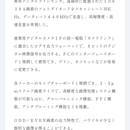
業用デジタルラインセンサ。直線状に配置された１万６
３８４画素のフォトダイオードをスキャンレート35Ｋ
Hz、データレート６４０ＭHzで走査し、高解像度・高
速走査を実現した。
産業用デジタルカメラＩＦの統一規格「カメラリンク」
に適合したビデオ出力フォーマットで、８ビットのデジ
タル映像信号を出力する。ＰＣのインターフェースボー
ドと接続して使用でき、ゲイン、オフセットなどが容易
に変更できる。
各メーカーのキャプチャーボードと接続でき、３・５μ
ｍスクエア画素サイズで、高精度な画像処理システム構
築が可能なほか、グローバルシャッタ機能、ＦＦＣ機
能、アンチブルーミング機能などを搭載。
ＯＤＤ／ＥＶＥＮ画素の出力特性で、バラツキが少なく
鮮明な画像を得ることができる。