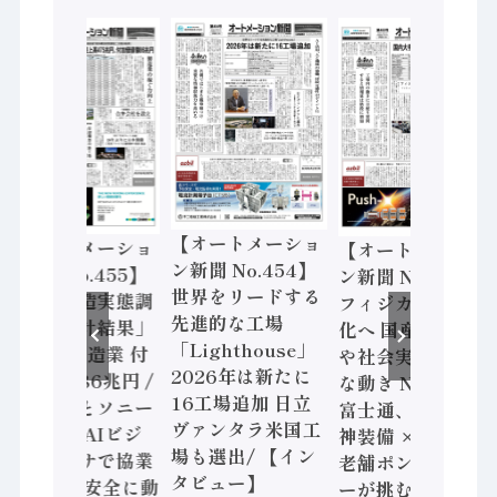
【オートメーショ
【オートメーショ
【オートメーショ
ン新聞 No.454】
ン新聞 No.455】
ン新聞 No.453】
世界をリードする
「経済構造実態調
フィジカルAI本格
先進的な工場
査二次集計結果」
化へ 国産AI開発
「Lighthouse」
2024年製造業 付
や社会実装に活発
2026年は新たに
加価値額86兆円 /
な動き Noetra、
16工場追加 日立
三菱電機とソニー
富士通、日立 / 兵
ヴァンタラ米国工
セミコン AIビジ
神装備 × HMS、
場も選出/ 【イン
ョンセンサで協業
老舗ポンプメーカ
タビュー】
/ IDEC、安全に動
ーが挑むデータ活