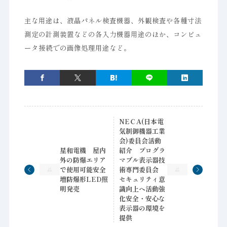
主な用途は、液晶パネル検査機器、外観検査や各種寸法
測定の計測装置などの各入力機器用途のほか、コンピュ
ータ接続での画像処理用途など。
NEＣA(日本電
気制御機器工業
会)委員会活動
星和電機 屋内
紹介 プログラ
外の防爆エリア
マブル表示器技
で使用可能安全
術専門委員会
増防爆形LED照
セキュリティ意
明発売
識向上へ活動強
化安全・安心な
表示器の環境を
提供