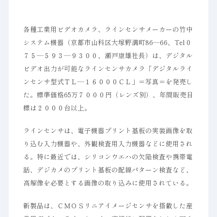
各種工業用ビデオカメラ、ラインセンサメーカーの竹中
システム機器（京都市山科区大塚野溝町86―66、Tel０
７５―５９３―９３００、瀬戸康雄社長）は、デジタル
ビデオ出力が可能なラインセンサカメラ「デジタルライ
ンセンサ型式ＴＬ―１６０００ＣＬ」＝写真＝を発売し
た。標準価格65万７０００円（レンズ別）、年間販売目
標は２０００台以上。
ラインセンサは、電子機器プリント基板の実装画像を取
り込む入力機器や、外観検査用入力機器などに使用され
る。特に最近では、シリコンウエハの欠陥検査や携帯電
話、デジカメのプリント基板の配線パターン検査など、
高解像を必要とする画像の取り込みに使用されている。
新製品は、ＣＭＯＳリニアイメージセンサを搭載した産