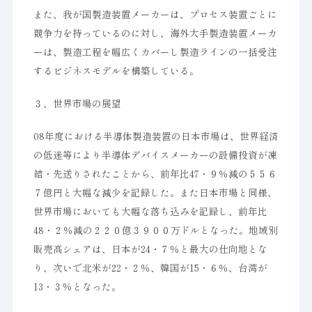
また、我が国製造装置メーカーは、プロセス装置ごとに
競争力を持っているのに対し、海外大手製造装置メーカ
ーは、製造工程を幅広くカバーし製造ラインの一括受注
するビジネスモデルを構築している。
３、世界市場の展望
08年度における半導体製造装置の日本市場は、世界経済
の低迷等により半導体デバイスメーカーの設備投資が凍
結・先送りされたことから、前年比47・９％減の５５６
７億円と大幅な減少を記録した。また日本市場と同様、
世界市場においても大幅な落ち込みを記録し、前年比
48・２％減の２２０億３９００万ドルとなった。地域別
販売高シェアは、日本が24・７％と最大の仕向地とな
り、次いで北米が22・２％、韓国が15・６％、台湾が
13・３％となった。