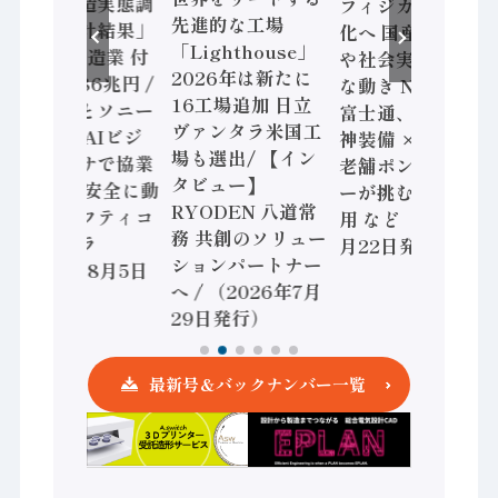
「経済構造実態調
フィジカルAI本格
先進的な工場
査二次集計結果」
化へ 国産AI開発
「Lighthouse」
2024年製造業 付
や社会実装に活発
2026年は新たに
加価値額86兆円 /
な動き Noetra、
16工場追加 日立
三菱電機とソニー
富士通、日立 / 兵
ヴァンタラ米国工
セミコン AIビジ
神装備 × HMS、
場も選出/ 【イン
ョンセンサで協業
老舗ポンプメーカ
タビュー】
/ IDEC、安全に動
ーが挑むデータ活
RYODEN 八道常
かすセーフティコ
用 など（2026年7
務 共創のソリュー
ントローラ
月22日発行）
ションパートナー
（2026年8月5日
へ / （2026年7月
発行）
29日発行）
最新号＆バックナンバー一覧