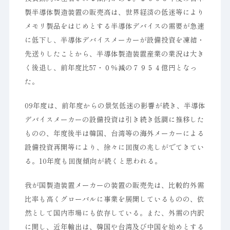
製半導体製造装置の販売高は、世界経済の低迷等により
メモリ製品をはじめとする半導体デバイスの需要が急速
に低下し、半導体デバイスメーカーが設備投資を凍結・
先送りしたことから、半導体製造装置産業の業況は大き
く後退し、前年度比57・０％減の７９５４億円となっ
た。
09年度は、前年度からの景気低迷の影響が続き、半導体
デバイスメーカーの設備投資は引き続き低調に推移した
ものの、年度後半は韓国、台湾等の海外メーカーによる
設備投資再開等により、徐々に回復の兆しがでてきてい
る。10年度も回復傾向が続くと思われる。
我が国製造装置メーカーの装置の販売先は、比較的外需
比率も高くグローバルに事業を展開しているものの、依
然として国内市場にも依存している。また、外需の内訳
に関し、近年輸出は、韓国や台湾及び中国を始めとする