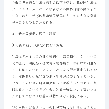
今般の世界的な半導体需要の低下を受け、我が国半導体
デバイスメーカーによる統合などの業界再編の動きもで
てきており、半導体製造装置業界にとっても大きな影響
が生じるものと見込まれる。
４、我が国産業の展望と課題
(1)今後の競争力強化に向けた対応
半導体デバイスの急速な微細化・高集積化、ウエハーの
大口径化、銅配線・低誘電率絶縁膜などの新材料利用な
どに対応するため、ますます高度な技術が要求されてお
り、積極的な研究開発の取り組みが必要となっている。
一方、そのための研究開発コストが増大しつつあり、製
造装置メーカーは各プロセス装置分野において高いシェ
アを有さなければ収益が維持できない状況にある。
我が国製造装置メーカーの世界市場におけるシェア拡大