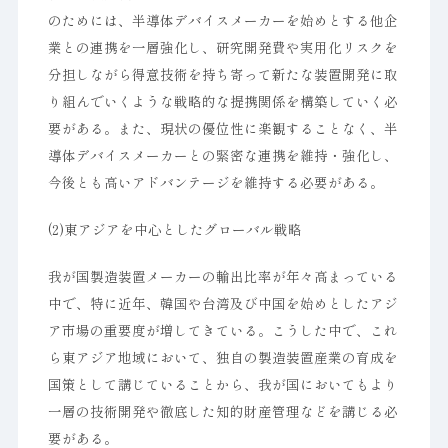
のためには、半導体デバイスメーカーを始めとする他企
業との連携を一層強化し、研究開発費や実用化リスクを
分担しながら得意技術を持ち寄って新たな装置開発に取
り組んでいくような戦略的な提携関係を構築していく必
要がある。また、現状の優位性に楽観することなく、半
導体デバイスメーカーとの緊密な連携を維持・強化し、
今後とも高いアドバンテージを維持する必要がある。
(2)東アジアを中心としたグローバル戦略
我が国製造装置メーカーの輸出比率が年々高まっている
中で、特に近年、韓国や台湾及び中国を始めとしたアジ
ア市場の重要度が増してきている。こうした中で、これ
ら東アジア地域において、独自の製造装置産業の育成を
国策として講じていることから、我が国においてもより
一層の技術開発や徹底した知的財産管理などを講じる必
要がある。