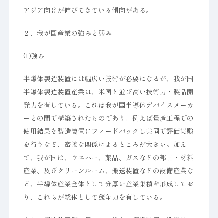
アジア向けが伸びてきている傾向がある。
２、我が国産業の強みと弱み
(1)強み
半導体製造装置には幅広い技術が必要になるが、我が国
半導体製造装置産業は、米国と並び高い技術力・製品開
発力を有している。これは我が国半導体デバイスメーカ
ーとの間で構築されたものであり、例えば量産工程での
使用結果を製造装置にフィードバックし共同で評価実験
を行うなど、密接な関係によるところが大きい。加え
て、我が国は、ウエハー、薬品、ガスなどの部品・材料
産業、及びクリーンルーム、搬送装置などの設備産業な
ど、半導体産業全体として分厚い産業集積を形成してお
り、これらが総体として競争力を有している。