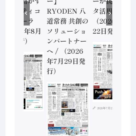
安全に動かす
ー】
ーが挑むデー
セーフティコ
RYODEN 八
タ活用 など
ントローラ
道常務 共創の
（2026年7月
（2026年8月
ソリューショ
22日発行）
5日発行）
ンパートナー
へ / （2026
年7月29日発
行）
2026年7月21日
2026年8月4日