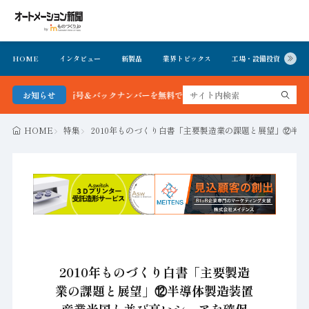
HOME
インタビュー
新製品
業界トピックス
工場・設備投資
イ
聞 最新号＆バックナンバーを無料で公開中 詳細はこちら
お知らせ
HOME
特集
2010年ものづくり白書「主要製造業の課題と展望」⑫半
2010年ものづくり白書「主要製造
業の課題と展望」⑫半導体製造装置