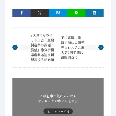
2010年ものづ
不二電機工業
くり白書「主要
新工場に太陽光
製造業の課題と
発電システム導
展望」⑩分析機
入第2四半期は
器産業迅速な新
減収減益に
製品投入が必須
この記事が気に入ったら
フォローをお願いします！
フォローする