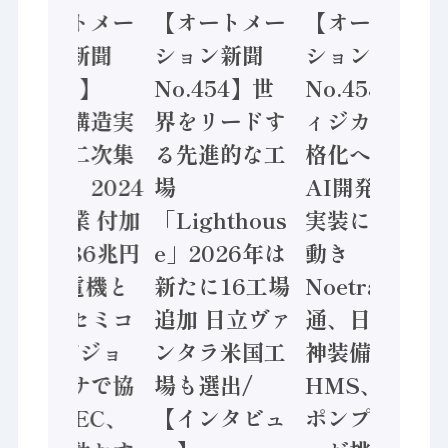
【オートメー
【オートメー
【オートメー
ション新聞
ション新聞
ション新聞
No.455】
No.454】世
No.453】フ
「経済構造実
界をリードす
ィジカルAI本
態調査二次集
る先進的な工
格化へ 国産
計結果」2024
場
AI開発や社会
年製造業 付加
「Lighthous
実装に活発な
価値額86兆円
e」2026年は
動き
/ 三菱電機と
新たに16工場
Noetra、富士
ソニーセミコ
追加 日立ヴァ
通、日立 / 兵
ン AIビジョ
ンタラ米国工
神装備 ×
ンセンサで協
場も選出/
HMS、老舗
業 / IDEC、
【インタビュ
ポンプメーカ