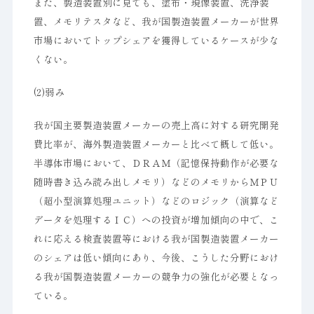
また、製造装置別に見ても、塗布・現像装置、洗浄装
置、メモリテスタなど、我が国製造装置メーカーが世界
市場においてトップシェアを獲得しているケースが少な
くない。
(2)弱み
我が国主要製造装置メーカーの売上高に対する研究開発
費比率が、海外製造装置メーカーと比べて概して低い。
半導体市場において、ＤＲＡＭ（記憶保持動作が必要な
随時書き込み読み出しメモリ）などのメモリからＭＰＵ
（超小型演算処理ユニット）などのロジック（演算など
データを処理するＩＣ）への投資が増加傾向の中で、こ
れに応える検査装置等における我が国製造装置メーカー
のシェアは低い傾向にあり、今後、こうした分野におけ
る我が国製造装置メーカーの競争力の強化が必要となっ
ている。