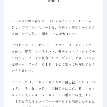
を紹介
ＯＤＶＡ日本支部では、ＯＤＶＡカレッジ「Ｅｔｈｅｒ
Ｎｅｔデザインセミナー」を、東京・大崎のゲートシテ
ィホールで７月29日開催、36人が参加した。
このセミナーは、センサー・アクチュエータネットワー
クから、産業用イーサネット、安全ネットワークまで全
てのネットワークを統合したオープンで、グローバルな
標準ネットワーク「ＣＩＰ」を広く知って理解してもら
おうと開いた。
セミナーでは、シスコシステムズの渡辺紀氏がＯＳＩの
モデル、ＥｔｈｅｒＮｅｔの概要をはじめ、Ｅｔｈｅｒ
Ｎｅｔを支えるルータ・スイッチの種類や特性、ＴＣＰ
／ＩＰを支えるネットワーク技術などを解説したのをは