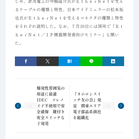
じめ、倉茂電工の中嶋隆介氏がＥｔｈｅｒＮｅｔを支え
るケーブルの種類と特性、日本ワイドミュラーの松本拓
也氏がＥｔｈｅｒＮｅｔを支えるコネクタの種類と特性
をそれぞれ説明した。なお、７月30日には同所で「Ｅｔ
ｈｅｒＮｅｔ／ＩＰ機器開発者向けセミナー」も開い
た。
爆発性雰囲気の
用途に最適
『オムロンスイ
IDEC ソレノ
ッチ友の会』発
イド不使用で安
足 関東エリア
全確保 鍵付き
電子部品系商社
安全スイッチな
を組織化
ど発売