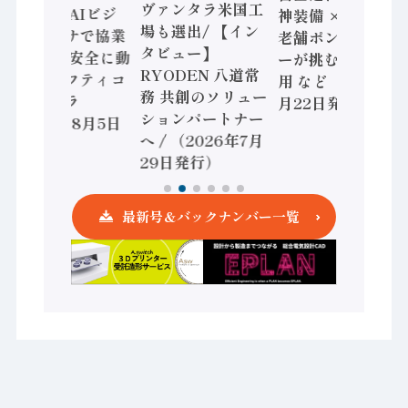
ヴァンタラ米国工
セミコン AIビジ
神装備 × HMS、
場も選出/ 【イン
ョンセンサで協業
老舗ポンプメーカ
タビュー】
/ IDEC、安全に動
ーが挑むデータ活
RYODEN 八道常
かすセーフティコ
用 など（2026年7
務 共創のソリュー
ントローラ
月22日発行）
ションパートナー
（2026年8月5日
へ / （2026年7月
発行）
29日発行）
最新号＆バックナンバー一覧