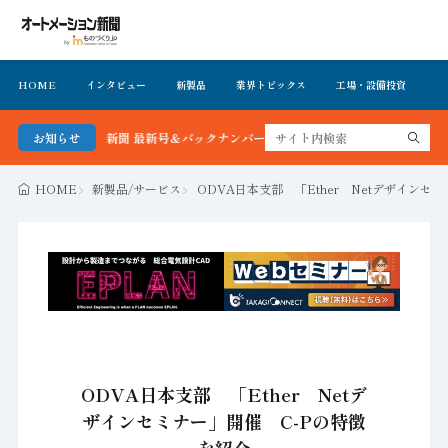
HOME
インタビュー
新製品
業界トピックス
工場・設備投資
イ
メーション新聞 最新号＆バックナンバーを無料で公開中 詳細はこちら
お知らせ
HOME
新製品/サービス
ODVA日本支部 「Ether Netデザインセ
ODVA日本支部 「Ether Netデ
ザインセミナー」開催 C-Pの特徴