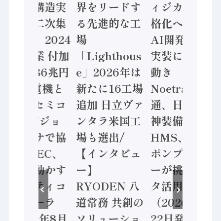
「経済構造実
界をリードす
ィジカルAI本
態調査二次集
る先進的な工
格化へ 国産
計結果」2024
場
AI開発や社会
年製造業 付加
「Lighthous
実装に活発な
価値額86兆円
e」2026年は
動き
/ 三菱電機と
新たに16工場
Noetra、富士
ソニーセミコ
追加 日立ヴァ
通、日立 / 兵
ン AIビジョ
ンタラ米国工
神装備 ×
ンセンサで協
場も選出/
HMS、老舗
業 / IDEC、
【インタビュ
ポンプメーカ
安全に動かす
ー】
ーが挑むデー
セーフティコ
RYODEN 八
タ活用 など
ントローラ
道常務 共創の
（2026年7月
（2026年8月
ソリューショ
22日発行）