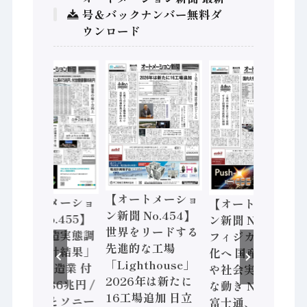
号＆バックナンバー無料ダ
ウンロード
【オートメーショ
【オートメーショ
【オートメーショ
ン新聞 No.454】
ン新聞 No.455】
ン新聞 No.453】
世界をリードする
「経済構造実態調
フィジカルAI本格
先進的な工場
査二次集計結果」
化へ 国産AI開発
「Lighthouse」
2024年製造業 付
や社会実装に活発
2026年は新たに
加価値額86兆円 /
な動き Noetra、
16工場追加 日立
三菱電機とソニー
富士通、日立 / 兵