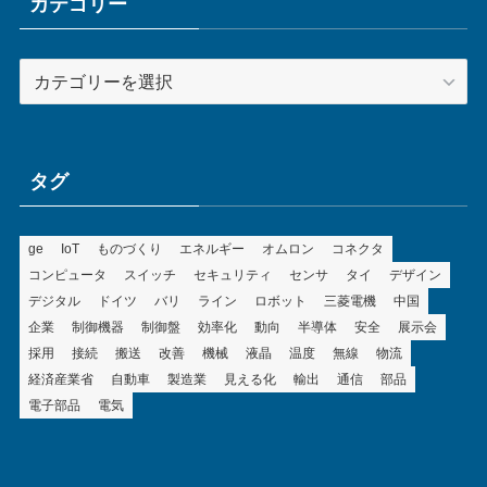
ブ
カテゴリー
カ
テ
ゴ
リ
ー
タグ
ge
IoT
ものづくり
エネルギー
オムロン
コネクタ
コンピュータ
スイッチ
セキュリティ
センサ
タイ
デザイン
デジタル
ドイツ
バリ
ライン
ロボット
三菱電機
中国
企業
制御機器
制御盤
効率化
動向
半導体
安全
展示会
採用
接続
搬送
改善
機械
液晶
温度
無線
物流
経済産業省
自動車
製造業
見える化
輸出
通信
部品
電子部品
電気