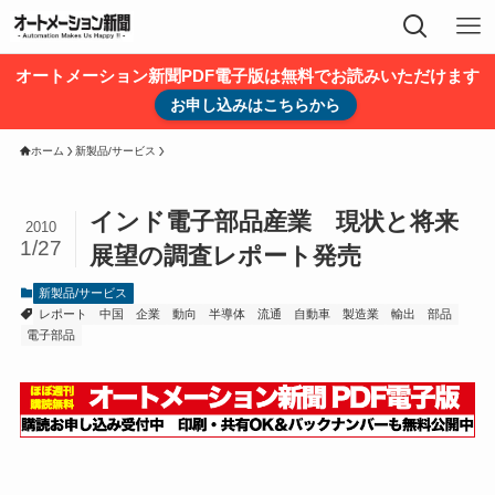
オートメーション新聞PDF電子版は無料でお読みいただけます
お申し込みはこちらから
ホーム
新製品/サービス
インド電子部品産業 現状と将来
2010
1/27
展望の調査レポート発売
新製品/サービス
レポート
中国
企業
動向
半導体
流通
自動車
製造業
輸出
部品
電子部品