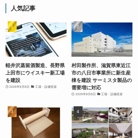
人気記事
軽井沢蒸留酒製造、長野県
村田製作所、滋賀県東近江
上田市にウイスキー新工場
市の八日市事業所に新生産
を建設
棟を建設 サーミスタ製品の
需要増に対応
2026年8月8日
工場・設備投資
2026年8月8日
工場・設備投資