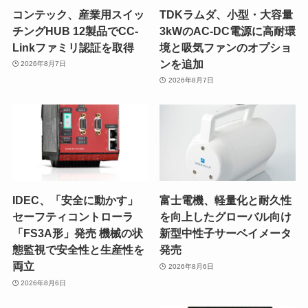
コンテック、産業用スイッ
TDKラムダ、小型・大容量
チングHUB 12製品でCC-
3kWのAC-DC電源に高耐環
Linkファミリ認証を取得
境と吸気ファンのオプショ
ンを追加
2026年8月7日
2026年8月7日
IDEC、「安全に動かす」
富士電機、軽量化と耐久性
セーフティコントローラ
を向上したグローバル向け
「FS3A形」発売 機械の状
新型中性子サーベイメータ
態監視で安全性と生産性を
発売
両立
2026年8月6日
2026年8月6日