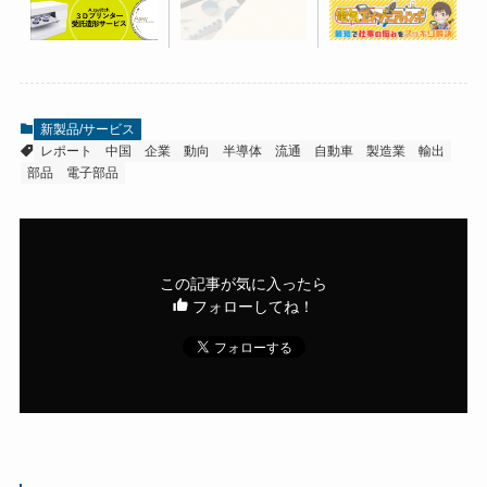
新製品/サービス
レポート
中国
企業
動向
半導体
流通
自動車
製造業
輸出
部品
電子部品
この記事が気に入ったら
フォローしてね！