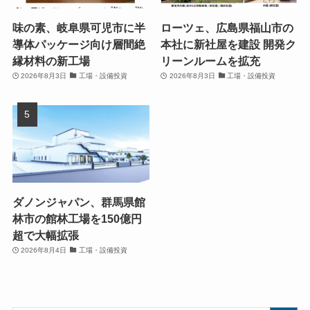
味の素、岐阜県可児市に半
ローツェ、広島県福山市の
導体パッケージ向け層間絶
本社に新社屋を建設 開発ク
縁材料の新工場
リーンルームを拡充
2026年8月3日
工場・設備投資
2026年8月3日
工場・設備投資
ダノンジャパン、群馬県館
林市の館林工場を150億円
超で大幅拡張
2026年8月4日
工場・設備投資