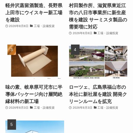
軽井沢蒸留酒製造、長野県
村田製作所、滋賀県東近江
上田市にウイスキー新工場
市の八日市事業所に新生産
を建設
棟を建設 サーミスタ製品の
需要増に対応
2026年8月8日
工場・設備投資
2026年8月8日
工場・設備投資
味の素、岐阜県可児市に半
ローツェ、広島県福山市の
導体パッケージ向け層間絶
本社に新社屋を建設 開発ク
縁材料の新工場
リーンルームを拡充
2026年8月3日
工場・設備投資
2026年8月3日
工場・設備投資