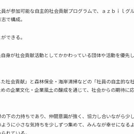
社員が参加可能な自主的社会貢献プログラムで、ａｚｂｉｌグ
有志で構成。
とができる。
員自身が社会貢献活動としてかかわっている団体や活動を優先
じた社会貢献」と森林保全・海岸清掃などの「社員の自主的な
ための企業文化・企業風土の醸成を通じて、社会からの期待に
縁の下の力持ちであり、仲間意識が強く、協力し合いながら少
のように小さな気持ちを少しずつ集めて、みんなが幸せになる
められている。