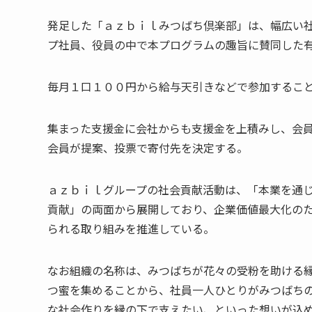
発足した「ａｚｂｉｌみつばち倶楽部」は、幅広い
プ社員、役員の中で本プログラムの趣旨に賛同した
毎月１口１００円から給与天引きなどで参加するこ
集まった支援金に会社からも支援金を上積みし、会
会員が提案、投票で寄付先を決定する。
ａｚｂｉｌグループの社会貢献活動は、「本業を通
貢献」の両面から展開しており、企業価値最大化の
られる取り組みを推進している。
なお組織の名称は、みつばちが花々の受粉を助ける
つ蜜を集めることから、社員一人ひとりがみつばち
な社会作りを縁の下で支えたい、といった想いが込