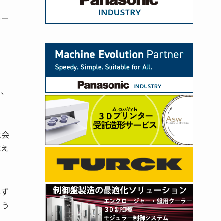
ルー
し、
社会
応え
しず
よう