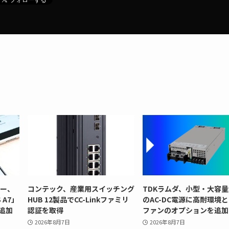
リー、
コンテック、産業用スイッチング
TDKラムダ、小型・大容量
 A7」
HUB 12製品でCC-Linkファミリ
のAC-DC電源に高耐環境
追加
認証を取得
ファンのオプションを追加
2026年8月7日
2026年8月7日