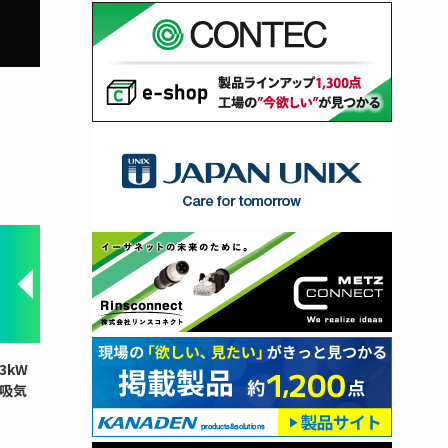
3kW
と吸気