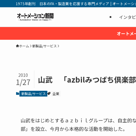
1975年創刊 日本のFA・製造業を応援する専門メディア | オートメーション新
インタビ
オートメ
ホーム
新製品/サービス
2010
山武 「azbilみつばち倶
1/27
新製品/サービス
企業
山武をはじめとするａｚｂｉｌグループは、自主的
部」を設立、今月から本格的な活動を開始した。