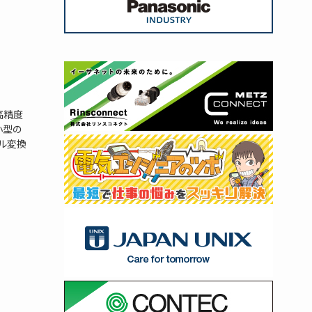
高精度
小型の
ル変換