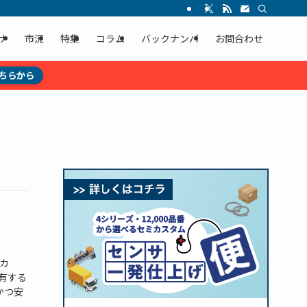
ナ
市況
特集
コラム
バックナンバ
お問合わせ
ちらから
カ
有する
かつ安