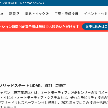
聞WEB／AutomationNews
ュ
新製品
業界トピックス
工場・設備投資
イベント・セミ
ーション新聞PDF電子版は無料でお読みいただけます
お申し込みはこ
 ソリッドステートLiDAR、独2社に提供
ジャパン（東京都港区）は、オートモーティブLiDARセンサーの専門メー
・イビオ・オートモーティブ・システム社と、優れたモビリティ技術の
Fフリードリヒスハーフェン社と提携し、2021年までにこの技術を迅速
入を進める...