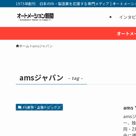
1975年創刊 日本のFA・製造業を応援する専門メディア | オートメーション新
インタビ
オートメ
ホーム
amsジャパン
amsジャパン
– tag –
ams
FA業界・企業トピックス
ams
ー、独
同・Z
全に導