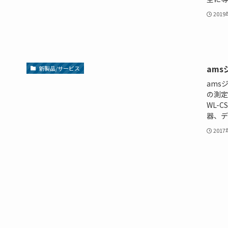
201
ams
新製品/サービス
ams
の測定
WL-
器、デ
201