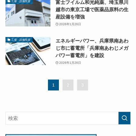
富士フイルム和光純薬、埼玉県川
工場・設備投資
越市の東京工場で医薬品原料の生
産設備を増強
2026年1月26日
エネルギーパワー、兵庫県南あわ
工場・設備投資
じ市に蓄電所「兵庫南あわじメガ
パワー蓄電所」を建設
2026年1月26日
1
2
3