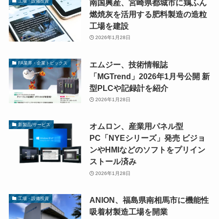
南国興産、宮崎県都城市に鶏ふん
工場・設備投資
燃焼灰を活用する肥料製造の造粒
工場を建設
2026年1月28日
エムジー、技術情報誌
FA業界・企業トピックス
「MGTrend」2026年1月号公開 新
型PLCや記録計を紹介
2026年1月28日
オムロン、産業用パネル型
新製品/サービス
PC「NYEシリーズ」発売 ビジョ
ンやHMIなどのソフトをプリイン
ストール済み
2026年1月28日
ANION、福島県南相馬市に機能性
工場・設備投資
吸着材製造工場を開業