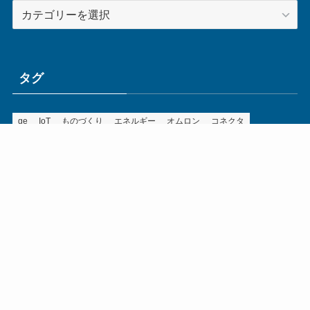
カ
テ
ゴ
リ
ー
タグ
ge
IoT
ものづくり
エネルギー
オムロン
コネクタ
コンピュータ
スイッチ
セキュリティ
センサ
タイ
デザイン
デジタル
ドイツ
バリ
ライン
ロボット
三菱電機
中国
企業
制御機器
制御盤
効率化
動向
半導体
安全
展示会
採用
接続
搬送
改善
機械
液晶
温度
無線
物流
経済産業省
自動車
製造業
見える化
輸出
通信
部品
電子部品
電気
オートメーション新聞利用規約
運営会社：ものづくり.jp株式会社
特定商取引に関する表記
お問い合わせ