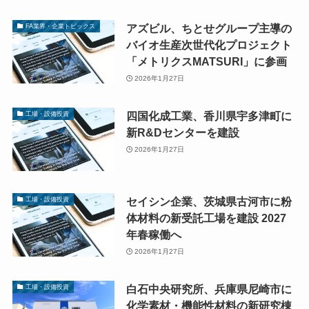
アズビル、ちとせグループ主導の
FA業界・企業トピックス
バイオ生産次世代化プロジェクト
「メトリクスMATSURI」に参画
2026年1月27日
四国化成工業、香川県宇多津町に
工場・設備投資
新R&Dセンターを建設
2026年1月27日
セイシン企業、茨城県古河市に粉
工場・設備投資
体材料の新受託工場を建設 2027
年春稼働へ
2026年1月27日
白石中央研究所、兵庫県尼崎市に
工場・設備投資
化学素材・機能性材料の新研究棟