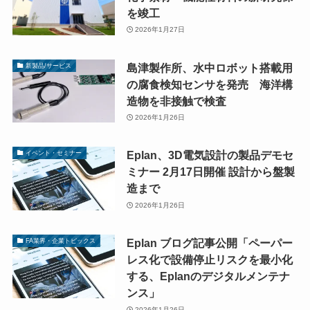
を竣工
2026年1月27日
島津製作所、水中ロボット搭載用
新製品/サービス
の腐食検知センサを発売 海洋構
造物を非接触で検査
2026年1月26日
Eplan、3D電気設計の製品デモセ
イベント・セミナー
ミナー 2月17日開催 設計から盤製
造まで
2026年1月26日
Eplan ブログ記事公開「ペーパー
FA業界・企業トピックス
レス化で設備停止リスクを最小化
する、Eplanのデジタルメンテナ
ンス」
2026年1月26日