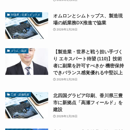
オムロンとシムトップス、製造現
FA業界・企業トピックス
場の紙業務DX推進で協業
2026年1月26日
【製造業・世界と戦う担い手づく
コラム・論説
り エキスパート待望 (110)】技術
者に副業を許可すべきか 機密保持
できバランス感覚優れる中堅以上
2026年1月26日
北四国グラビア印刷、香川県三豊
工場・設備投資
市に新拠点「高瀬フィールド」を
建設
2026年1月26日