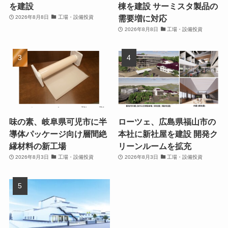
を建設
棟を建設 サーミスタ製品の
需要増に対応
2026年8月8日
工場・設備投資
2026年8月8日
工場・設備投資
味の素、岐阜県可児市に半
ローツェ、広島県福山市の
導体パッケージ向け層間絶
本社に新社屋を建設 開発ク
縁材料の新工場
リーンルームを拡充
2026年8月3日
工場・設備投資
2026年8月3日
工場・設備投資