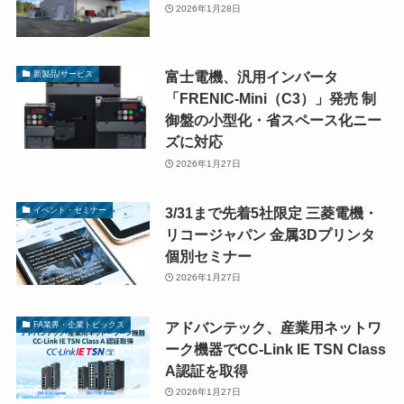
2026年1月28日
富士電機、汎用インバータ
新製品/サービス
「FRENIC-Mini（C3）」発売 制
御盤の小型化・省スペース化ニー
ズに対応
2026年1月27日
3/31まで先着5社限定 三菱電機・
イベント・セミナー
リコージャパン 金属3Dプリンタ
個別セミナー
2026年1月27日
アドバンテック、産業用ネットワ
FA業界・企業トピックス
ーク機器でCC-Link IE TSN Class
A認証を取得
2026年1月27日