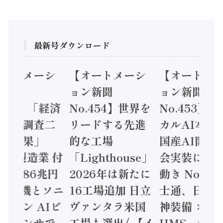
最新号ダウンロード
オートメーシ
【オートメーシ
【オートメ
ン新聞
ョン新聞
ョン新聞
.455】「経済
No.454】世界を
No.453】
造実態調査二
リードする先進
カルAI本格
集計結果」
的な工場
国産AI開発
24年製造業 付
「Lighthouse」
会実装に活
値額86兆円
2026年は新たに
動き Noetr
三菱電機とソニ
16工場追加 日立
士通、日立 /
ミコン AIビ
ヴァンタラ米国
神装備 ×
ョンセンサで
工場も選出/ 【イ
HMS、老舗