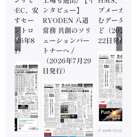
 / IDEC、安
ンタビュー】
プメーカー
に動かすセー
RYODEN 八道
むデータ活用
ティコントロ
常務 共創のソリ
ど（2026年
（2026年8
ューションパー
22日発行）
日発行）
トナーへ /
（2026年7月29
日発行）
2026年7月21日