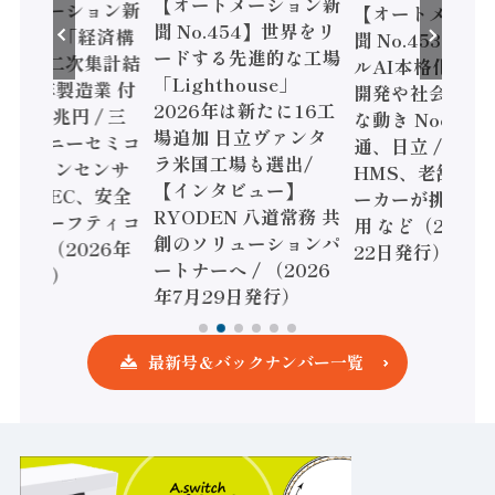
【オートメーション新
ートメーション新
【オートメーシ
聞 No.454】世界をリ
o.455】「経済構
聞 No.453】フ
ードする先進的な工場
態調査二次集計結
ルAI本格化へ 国
「Lighthouse」
024年製造業 付
開発や社会実装
2026年は新たに16工
額86兆円 / 三
な動き Noetra
場追加 日立ヴァンタ
機とソニーセミコ
通、日立 / 兵神
ラ米国工場も選出/
AIビジョンセンサ
HMS、老舗ポン
【インタビュー】
 / IDEC、安全
ーカーが挑むデ
RYODEN 八道常務 共
かすセーフティコ
用 など（2026
創のソリューションパ
ローラ（2026年
22日発行）
ートナーへ / （2026
5日発行）
年7月29日発行）
最新号＆バックナンバー一覧