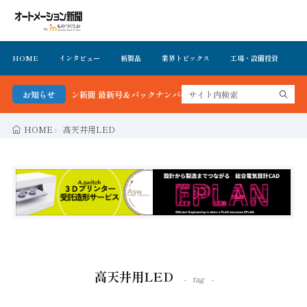
HOME
インタビュー
新製品
業界トピックス
工場・設備投資
イ
ートメーション新聞 最新号＆バックナンバーを無料で公開中 詳細はこちら
お知らせ
HOME
高天井用LED
高天井用LED
tag