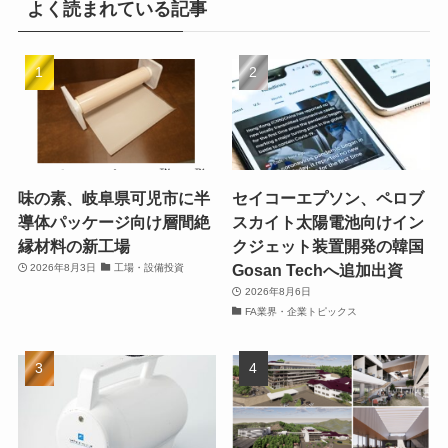
よく読まれている記事
味の素、岐阜県可児市に半
セイコーエプソン、ペロブ
導体パッケージ向け層間絶
スカイト太陽電池向けイン
縁材料の新工場
クジェット装置開発の韓国
Gosan Techへ追加出資
2026年8月3日
工場・設備投資
2026年8月6日
FA業界・企業トピックス