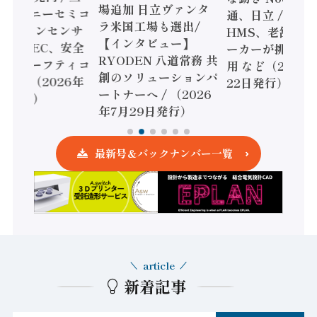
場追加 日立ヴァンタ
機とソニーセミコ
通、日立 / 兵神
ラ米国工場も選出/
AIビジョンセンサ
HMS、老舗ポン
【インタビュー】
 / IDEC、安全
ーカーが挑むデ
RYODEN 八道常務 共
かすセーフティコ
用 など（2026
創のソリューションパ
ローラ（2026年
22日発行）
ートナーへ / （2026
5日発行）
年7月29日発行）
最新号＆バックナンバー一覧
article
新着記事