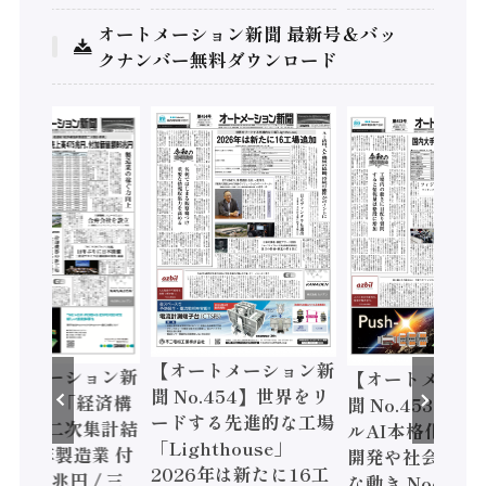
オートメーション新聞 最新号＆バッ
クナンバー無料ダウンロード
【オートメーション新
ートメーション新
【オートメーシ
聞 No.454】世界をリ
o.455】「経済構
聞 No.453】フ
ードする先進的な工場
態調査二次集計結
ルAI本格化へ 国
「Lighthouse」
024年製造業 付
開発や社会実装
2026年は新たに16工
額86兆円 / 三
な動き Noetra