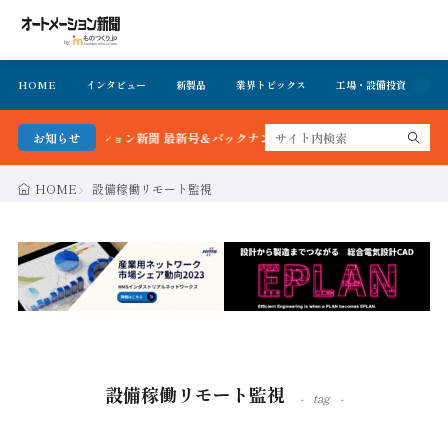
HOME
インタビュー
新製品
業界トピックス
工場・設備投資
イ
！オートメーション新聞 最新号＆バックナンバーを無料で公開中 詳細はこちら
お知らせ
HOME
設備稼働リモート監視
設備稼働リモート監視
tag