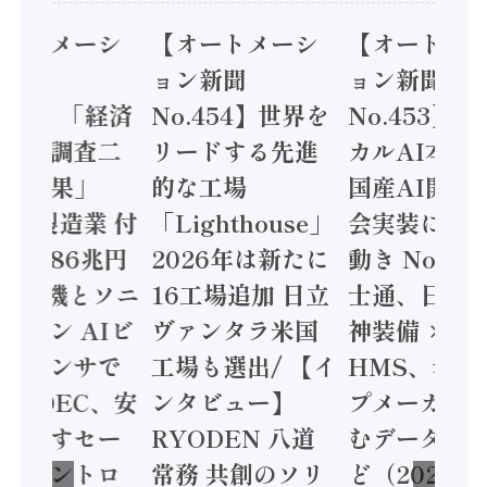
オートメーシ
【オートメーシ
【オートメ
ン新聞
ョン新聞
ョン新聞
.455】「経済
No.454】世界を
No.453】
造実態調査二
リードする先進
カルAI本格
集計結果」
的な工場
国産AI開発
24年製造業 付
「Lighthouse」
会実装に活
値額86兆円
2026年は新たに
動き Noetr
三菱電機とソニ
16工場追加 日立
士通、日立 /
ミコン AIビ
ヴァンタラ米国
神装備 ×
ョンセンサで
工場も選出/ 【イ
HMS、老舗
 / IDEC、安
ンタビュー】
プメーカー
に動かすセー
RYODEN 八道
むデータ活用
ティコントロ
常務 共創のソリ
ど（2026年