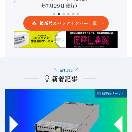
5日発行）
年7月29日発行）
最新号＆バックナンバー一覧
article
新着記事
新製品/サービス