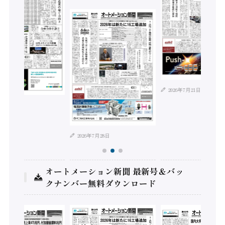
2026年7月21日
年8月4日
2026年7月28日
オートメーション新聞 最新号＆バッ
クナンバー無料ダウンロード