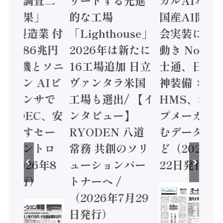
造実態調査二
リードする先進
カルAI本格
集計結果」
的な工場
国産AI開発
24年製造業 付
「Lighthouse」
会実装に活
値額86兆円
2026年は新たに
動き Noetr
三菱電機とソニ
16工場追加 日立
士通、日立 /
ミコン AIビ
ヴァンタラ米国
神装備 ×
ョンセンサで
工場も選出/ 【イ
HMS、老舗
 / IDEC、安
ンタビュー】
プメーカー
に動かすセー
RYODEN 八道
むデータ活用
ティコントロ
常務 共創のソリ
ど（2026年
（2026年8
ューションパー
22日発行）
日発行）
トナーへ /
（2026年7月29
日発行）