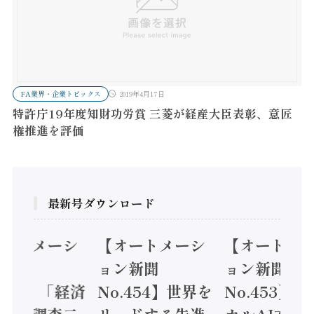
FA業界・企業トピックス
2019年4月17日
特許庁19年度知財功労賞 三菱が経産大臣表彰、意匠
権推進を評価
最新号ダウンロード
オートメーシ
【オートメーシ
【オートメ
ン新聞
ョン新聞
ョン新聞
.455】「経済
No.454】世界を
No.453】