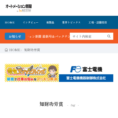
HOME
インタビュー
新製品
業界トピックス
工場・設備投資
イ
ートメーション新聞 最新号＆バックナンバーを無料で公開中 詳細はこちら
お知らせ
HOME
知財功労賞
知財功労賞
tag