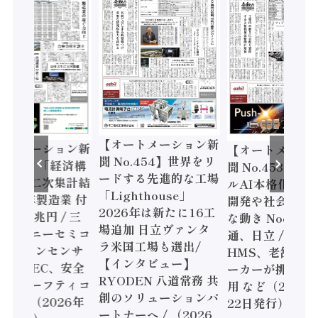
【オートメーション新
ートメーション新
【オートメーシ
聞 No.454】世界をリ
o.455】「経済構
聞 No.453】フ
ードする先進的な工場
態調査二次集計結
ルAI本格化へ 国
「Lighthouse」
024年製造業 付
開発や社会実装
2026年は新たに16工
額86兆円 / 三
な動き Noetra
場追加 日立ヴァンタ
機とソニーセミコ
通、日立 / 兵神
ラ米国工場も選出/
AIビジョンセンサ
HMS、老舗ポン
【インタビュー】
 / IDEC、安全
ーカーが挑むデ
RYODEN 八道常務 共
かすセーフティコ
用 など（2026
創のソリューションパ
ローラ（2026年
22日発行）
ートナーへ / （2026