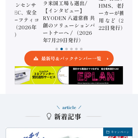
ラ米国工場も選出/
AIビジョンセンサ
HMS、老舗ポン
【インタビュー】
 / IDEC、安全
ーカーが挑むデ
RYODEN 八道常務 共
かすセーフティコ
用 など（2026
創のソリューションパ
ローラ（2026年
22日発行）
ートナーへ / （2026
5日発行）
年7月29日発行）
最新号＆バックナンバー一覧
article
新着記事
キャンペーン