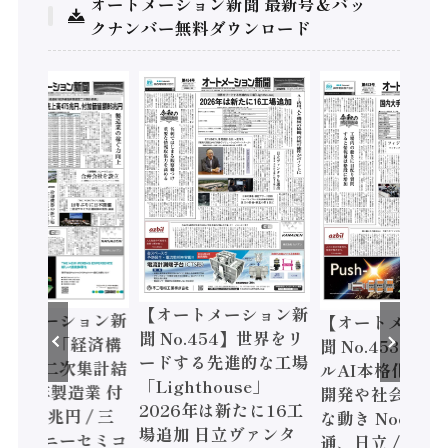
オートメーション新聞 最新号＆バッ
クナンバー無料ダウンロード
【オートメーション新
ートメーション新
【オートメーシ
聞 No.454】世界をリ
o.455】「経済構
聞 No.453】フ
ードする先進的な工場
態調査二次集計結
ルAI本格化へ 国
「Lighthouse」
024年製造業 付
開発や社会実装
2026年は新たに16工
額86兆円 / 三
な動き Noetra
場追加 日立ヴァンタ
機とソニーセミコ
通、日立 / 兵神