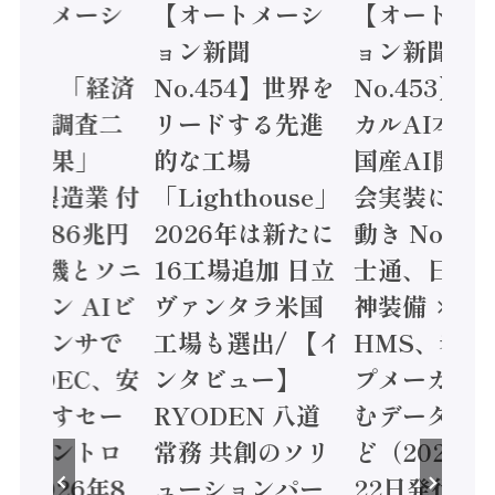
オートメーシ
【オートメーシ
【オートメ
ン新聞
ョン新聞
ョン新聞
.455】「経済
No.454】世界を
No.453】
造実態調査二
リードする先進
カルAI本格
集計結果」
的な工場
国産AI開発
24年製造業 付
「Lighthouse」
会実装に活
値額86兆円
2026年は新たに
動き Noetr
三菱電機とソニ
16工場追加 日立
士通、日立 /
ミコン AIビ
ヴァンタラ米国
神装備 ×
ョンセンサで
工場も選出/ 【イ
HMS、老舗
 / IDEC、安
ンタビュー】
プメーカー
に動かすセー
RYODEN 八道
むデータ活用
ティコントロ
常務 共創のソリ
ど（2026年
（2026年8
ューションパー
22日発行）