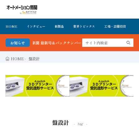
HOME
インタビュー
新製品
業界トピックス
工場・設備投資
イ
ション新聞 最新号＆バックナンバーを無料で公開中 詳細はこちら
お知らせ
HOME
盤設計
盤設計
tag