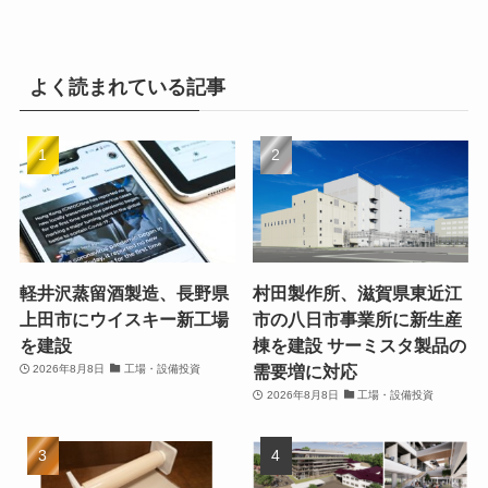
よく読まれている記事
軽井沢蒸留酒製造、長野県
村田製作所、滋賀県東近江
上田市にウイスキー新工場
市の八日市事業所に新生産
を建設
棟を建設 サーミスタ製品の
需要増に対応
2026年8月8日
工場・設備投資
2026年8月8日
工場・設備投資