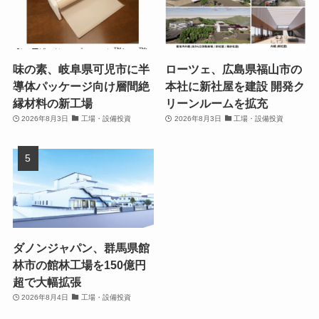
味の素、岐阜県可児市に半
ローツェ、広島県福山市の
導体パッケージ向け層間絶
本社に新社屋を建設 開発ク
縁材料の新工場
リーンルームを拡充
2026年8月3日
工場・設備投資
2026年8月3日
工場・設備投資
ダノンジャパン、群馬県館
林市の館林工場を150億円
超で大幅拡張
2026年8月4日
工場・設備投資