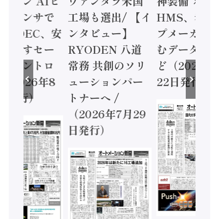
ミコン AIビ
ヴァンタラ米国
神装備 ×
ョンセンサで
工場も選出/ 【イ
HMS、老舗
 / IDEC、安
ンタビュー】
プメーカー
に動かすセー
RYODEN 八道
むデータ活用
ティコントロ
常務 共創のソリ
ど（2026年
（2026年8
ューションパー
22日発行）
日発行）
トナーへ /
（2026年7月29
日発行）