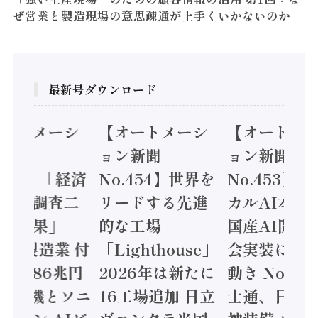
ぜ営業と製造現場の意思疎通が上手くいかないのか
最新号ダウンロード
オートメーシ
【オートメーシ
【オートメ
ン新聞
ョン新聞
ョン新聞
.455】「経済
No.454】世界を
No.453】
造実態調査二
リードする先進
カルAI本格
集計結果」
的な工場
国産AI開発
24年製造業 付
「Lighthouse」
会実装に活
値額86兆円
2026年は新たに
動き Noetr
三菱電機とソニ
16工場追加 日立
士通、日立 /