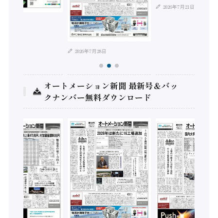
2026年7月21日
年8月4日
2026年7月28日
オートメーション新聞 最新号＆バッ
クナンバー無料ダウンロード