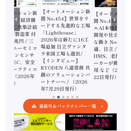
【オートメーション新
ートメーション新
【オートメーシ
聞 No.454】世界をリ
o.455】「経済構
聞 No.453】フ
ードする先進的な工場
態調査二次集計結
ルAI本格化へ 国
「Lighthouse」
024年製造業 付
開発や社会実装
2026年は新たに16工
額86兆円 / 三
な動き Noetra
場追加 日立ヴァンタ
機とソニーセミコ
通、日立 / 兵神
ラ米国工場も選出/
AIビジョンセンサ
HMS、老舗ポン
【インタビュー】
 / IDEC、安全
ーカーが挑むデ
RYODEN 八道常務 共
かすセーフティコ
用 など（2026
創のソリューションパ
ローラ（2026年
22日発行）
ートナーへ / （2026
5日発行）
年7月29日発行）
最新号＆バックナンバー一覧