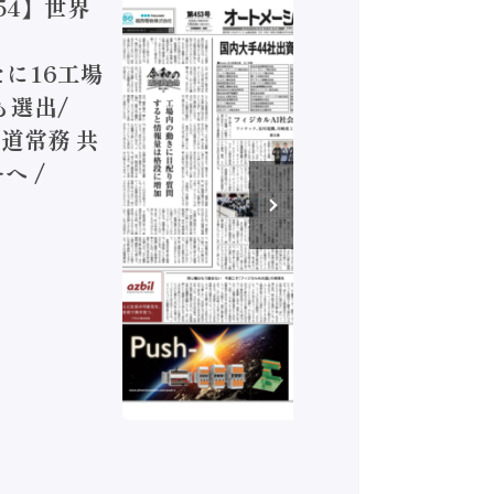
54】世界
【オート
ジカルA
新たに16工場
装に活発
も選出/
兵神装備
道常務 共
が挑むデ
へ /
発行）