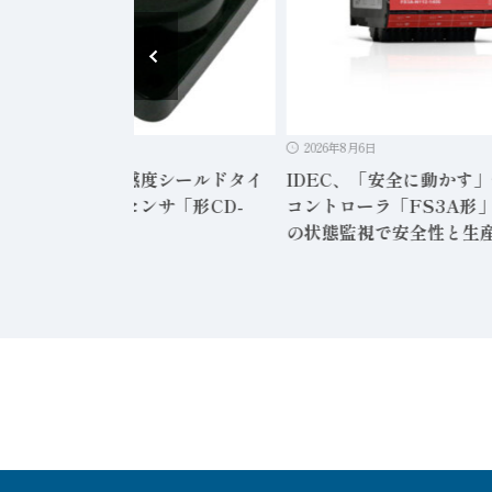
2026年8月6日
2026年8月6日
ンサテック、高感度シールドタイ
IDEC、「安全に動かす
静電容量形近接センサ「形CD-
コントローラ「FS3A形」
12」発売
の状態監視で安全性と生