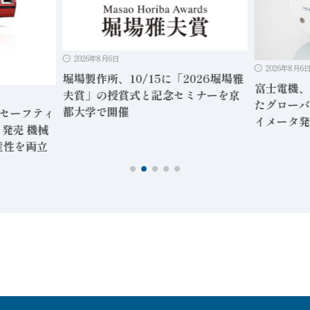
2026年8月6日
2026年8月6
堀場製作所、10/15に「2026堀場雅
富士電機、
夫賞」の授賞式と記念セミナーを京
たグローバ
都大学で開催
」セーフティ
イメータ発
発売 機械
産性を両立