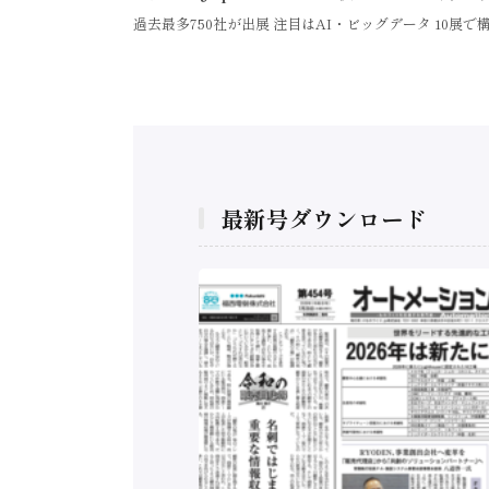
過去最多750社が出展 注目はAI・ビッグデータ 10展
最新号ダウンロード
構造実態調査二次集
/ 三菱電機とソニー
C、安全に動かすセ
行）