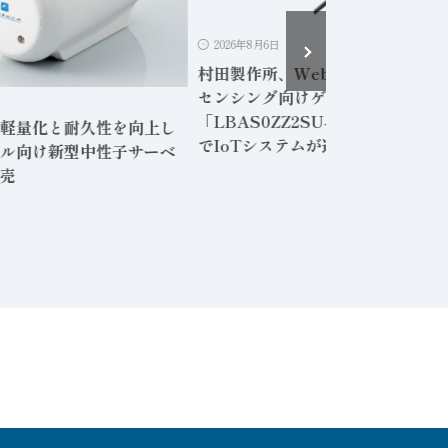
2026年8月6日
村田製作所、Webアプリ内蔵の無
センシング向けゲートウェイ
日
「LBAS0ZZ2SU-001」専用PC
軽量化と耐久性を向上し
でIoTシステムが運用可能に
ル向け新型中性子サーベ
売