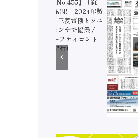
トメーション新聞 No.455】「経
造実態調査二次集計結果」2024年製
付加価値額86兆円 / 三菱電機とソニ
ミコン AIビジョンセンサで協業 /
EC、安全に動かすセーフティコント
ラ（2026年8月5日発行）