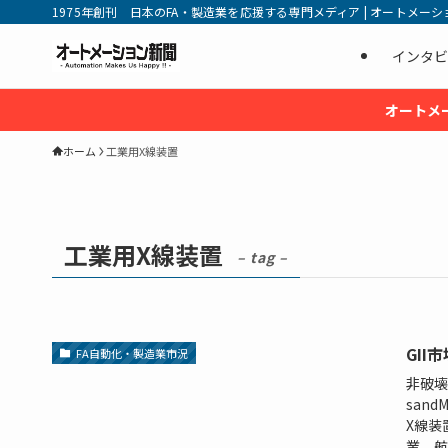
1975年創刊 日本のFA・製造業を応援する専門メディア | オートメーション新
インタビ
オートメ
ホーム
工業用X線装置
工業用X線装置
– tag –
GII
FA自動化・製造業市況
非破壊
san
X線装
業、航