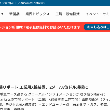
聞WEB／AutomationNews
ュ
新製品
業界トピックス
工場・設備投資
イベント・セミ
ーション新聞PDF電子版は無料でお読みいただけます
お申し込みはこ
市場リポート 工業用X線装置、25年 7.8億ドル規模に
検査ニーズ高まる グローバルインフォメーションが取り扱うMarket
dMarketsの市場レポート「工業用X線装置の世界市場：画像技術別（フ
置、デジタル式X線装置）・エンドユーザー別（石油化学・ガス、発電
空宇宙、自動車...