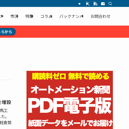
ナ
市況
特集
コラム
バックナンバ
お問合わせ
ちらから
を増設
馬工
した。
軽食類