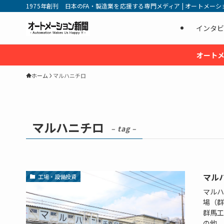
1975年創刊 日本のFA・製造業を応援する専門メディア | オートメーション新
インタビ
オートメ
ホーム
マルハニチロ
マルハニチロ
– tag –
マル
工場・設備投資
マルハ
場（群
群馬工
の他、フ