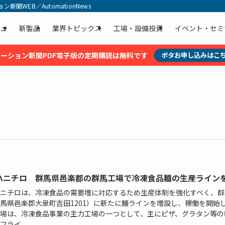
聞WEB／AutomationNews
ュ
新製品
業界トピックス
工場・設備投資
イベント・セミ
ーション新聞PDF電子版の定期購読は無料です
ボタお申し込みはこ
ハニチロ 群馬県邑楽郡の群馬工場で冷凍食品麺の生産ライン
ニチロは、冷凍食品の需要増に対応するため生産体制を強化すべく、群
馬県邑楽郡大泉町吉田1201）に新たに麺ラインを増設し、稼働を開始
場は、冷凍食品事業の主力工場の一つとして、主にピザ、グラタン等の
ライ...