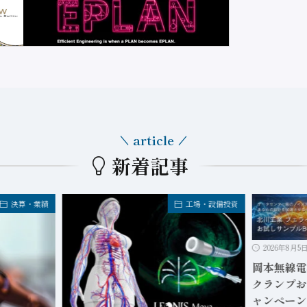
article
新着記事
決算・業績
工場・設備投資
2026年8月5
岡本無線電
クランプお
ャンペーン