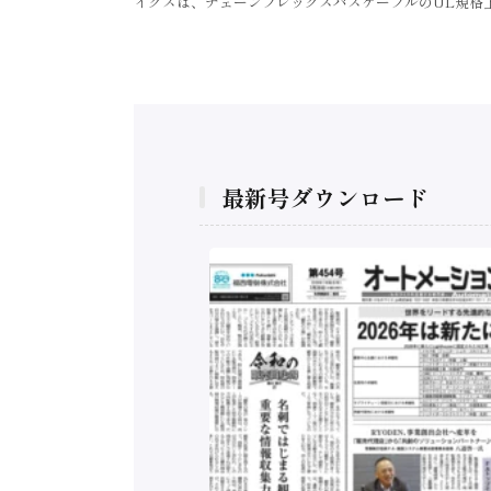
イグスは、チェーンフレックスバスケーブルのUL規格上の
最新号ダウンロード
構造実態調査二次集
/ 三菱電機とソニー
C、安全に動かすセ
行）