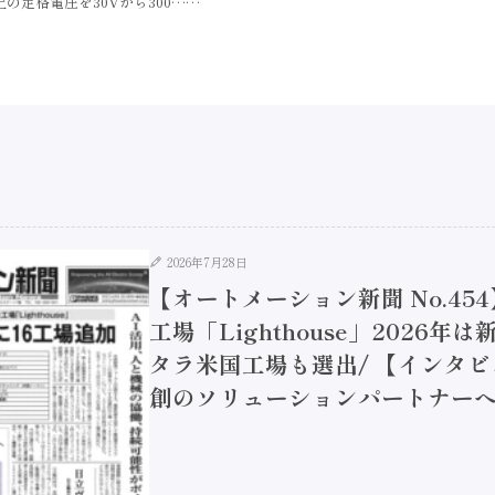
定格電圧を30Vから300……
2026年7月28日
【オートメーション新聞 No.45
工場「Lighthouse」2026年
タラ米国工場も選出/ 【インタビュ
創のソリューションパートナーへ / 