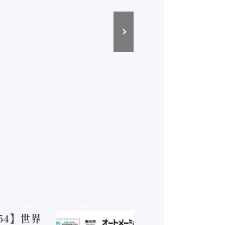
54】世界
【オート