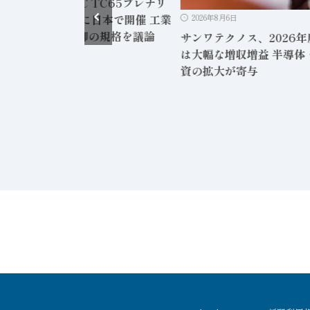
/29～7/3に「IEC TC65プレナリ
議」を18年ぶりに日本で開催 工業
2026年8月6日
プロセス計測制御の規格を議論
サンワテクノス、2026年
は大幅な増収増益 半導体
資の拡大が寄与