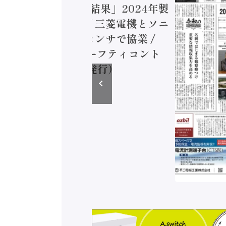
造実態調査二次集計結果」2024年製
付加価値額86兆円 / 三菱電機とソニ
ミコン AIビジョンセンサで協業 /
EC、安全に動かすセーフティコント
ラ（2026年8月5日発行）