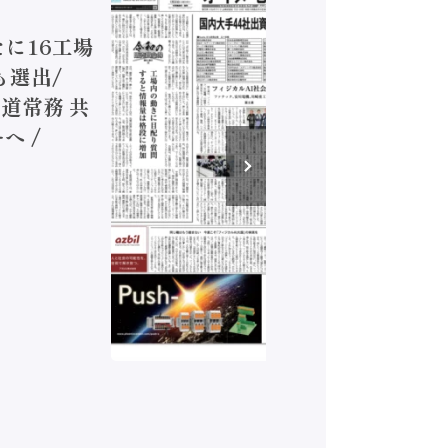
ジカルA
新たに16工場
装に活発
も選出/
兵神装備
道常務 共
が挑むデ
へ /
発行）