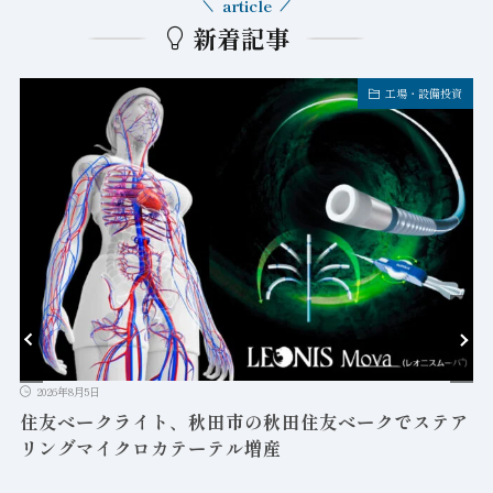
article
新着記事
工場・設備投資
2026年8月5日
益
住友ベークライト、秋田市の秋田住友ベークでステア
リングマイクロカテーテル増産