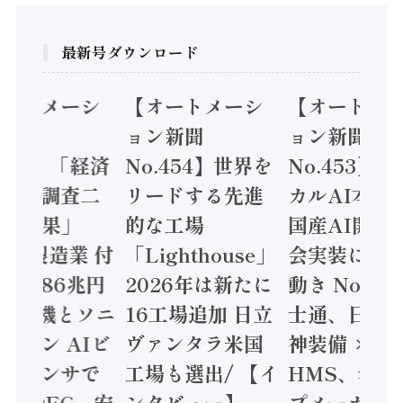
最新号ダウンロード
オートメーシ
【オートメーシ
【オートメ
ン新聞
ョン新聞
ョン新聞
.455】「経済
No.454】世界を
No.453】
造実態調査二
リードする先進
カルAI本格
集計結果」
的な工場
国産AI開発
24年製造業 付
「Lighthouse」
会実装に活
値額86兆円
2026年は新たに
動き Noetr
三菱電機とソニ
16工場追加 日立
士通、日立 /
ミコン AIビ
ヴァンタラ米国
神装備 ×
ョンセンサで
工場も選出/ 【イ
HMS、老舗
 / IDEC、安
ンタビュー】
プメーカー