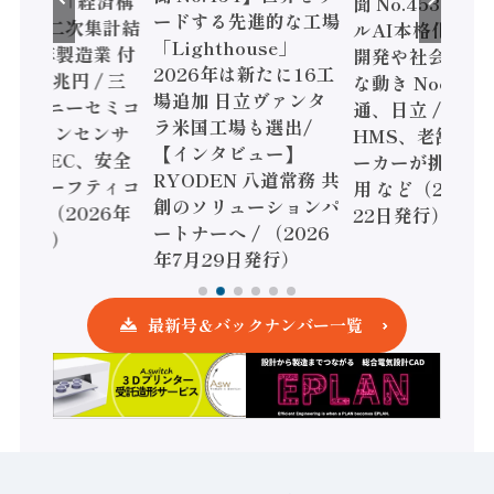
o.455】「経済構
聞 No.453】フ
ードする先進的な工場
態調査二次集計結
ルAI本格化へ 国
「Lighthouse」
024年製造業 付
開発や社会実装
2026年は新たに16工
額86兆円 / 三
な動き Noetra
場追加 日立ヴァンタ
機とソニーセミコ
通、日立 / 兵神
ラ米国工場も選出/
AIビジョンセンサ
HMS、老舗ポン
【インタビュー】
 / IDEC、安全
ーカーが挑むデ
RYODEN 八道常務 共
かすセーフティコ
用 など（2026
創のソリューションパ
ローラ（2026年
22日発行）
ートナーへ / （2026
5日発行）
年7月29日発行）
最新号＆バックナンバー一覧