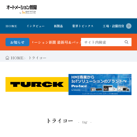
HOME
インタビュー
新製品
業界トピックス
工場・設備投資
イ
かる！オートメーション新聞 最新号＆バックナンバーを無料で公開中 詳細はこちら
お知らせ
HOME
トライコー
トライコー
tag