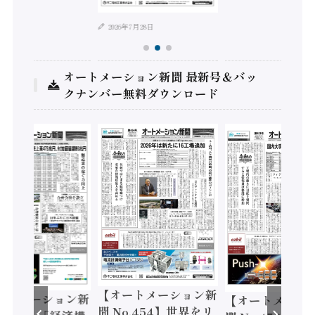
2026年7月28日
オートメーション新聞 最新号＆バッ
クナンバー無料ダウンロード
【オートメーション新
ートメーション新
【オートメーシ
聞 No.454】世界をリ