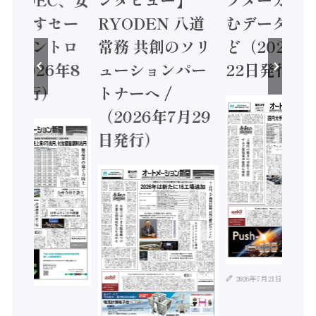
に動かすセー
RYODEN 八道
むデータ活用
ティコントロ
常務 共創のソリ
ど（2026年
（2026年8
ューションパー
22日発行）
日発行）
トナーへ /
（2026年7月29
日発行）
2026年7月21日
年8月4日