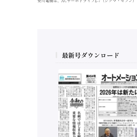
安川電機は、ACサーボドライブΣ-7（シグマ・セブン
最新号ダウンロード
構造実態調査二次集
/ 三菱電機とソニー
C、安全に動かすセ
行）