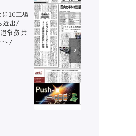
ジカルA
新たに16工場
装に活発
も選出/
兵神装備
道常務 共
が挑むデ
へ /
発行）