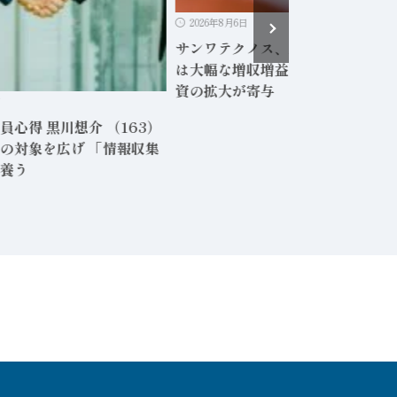
2026年8月6日
サンワテクノス、2026年度1Q決
は大幅な増収増益 半導体・AI関連
資の拡大が寄与
日
員心得 黒川想介 （163）
の対象を広げ 「情報収集
養う