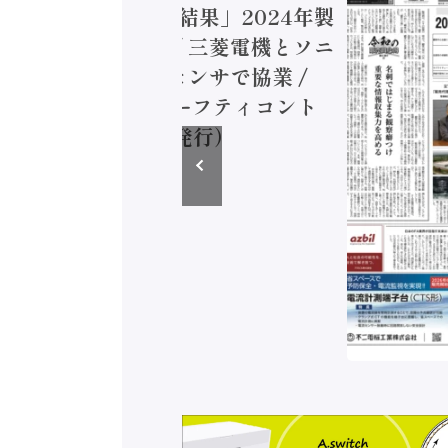
造実態調査二次集計結果」2024年製
付加価値額86兆円 / 三菱電機とソニ
ミコン AIビジョンセンサで協業 /
EC、安全に動かすセーフティコント
ラ（2026年8月5日発行）