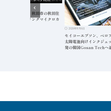
2026年8月5日
友ベークライト、秋田市の秋田住
ベークでステアリングマイクロカ
ーテル増産
2026年8月6日
セイコーエプソン、ペロ
太陽電池向けインクジェ
発の韓国Gosan Tech