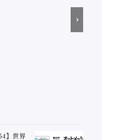
54】世界
【オート