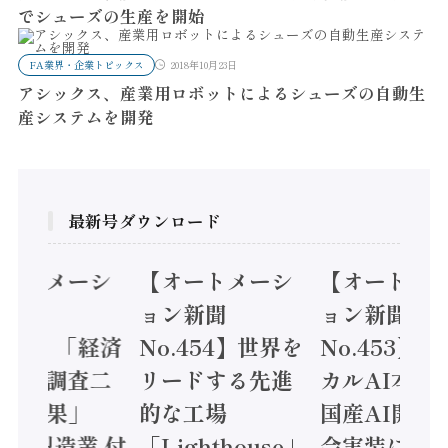
でシューズの生産を開始
FA業界・企業トピックス
2018年10月23日
アシックス、産業用ロボットによるシューズの自動生
産システムを開発
最新号ダウンロード
オートメーシ
【オートメーシ
【オートメ
ン新聞
ョン新聞
ョン新聞
.455】「経済
No.454】世界を
No.453】
造実態調査二
リードする先進
カルAI本格
集計結果」
的な工場
国産AI開発
24年製造業 付
「Lighthouse」
会実装に活