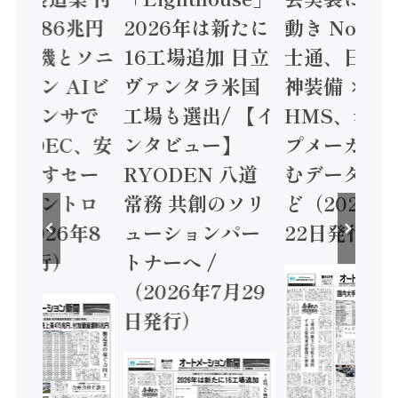
値額86兆円
2026年は新たに
動き Noetr
三菱電機とソニ
16工場追加 日立
士通、日立 /
ミコン AIビ
ヴァンタラ米国
神装備 ×
ョンセンサで
工場も選出/ 【イ
HMS、老舗
 / IDEC、安
ンタビュー】
プメーカー
に動かすセー
RYODEN 八道
むデータ活用
ティコントロ
常務 共創のソリ
ど（2026年
（2026年8
ューションパー
22日発行）
日発行）
トナーへ /
（2026年7月29
日発行）