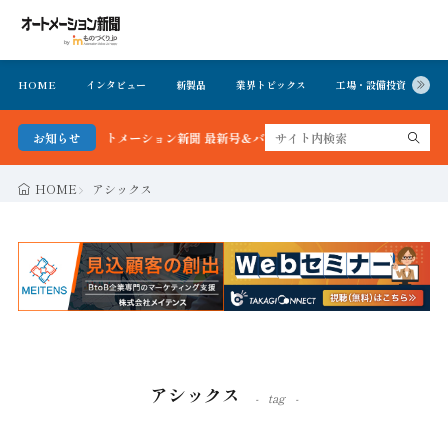
HOME
インタビュー
新製品
業界トピックス
工場・設備投資
イ
分かる！オートメーション新聞 最新号＆バックナンバーを無料で公開中 詳細はこ
お知らせ
HOME
アシックス
アシックス
tag