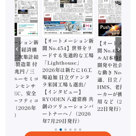
【オートメーション新
ートメーション新
【オートメーシ
聞 No.454】世界をリ
o.455】「経済構
聞 No.453】フ
ードする先進的な工場
態調査二次集計結
ルAI本格化へ 国
「Lighthouse」
024年製造業 付
開発や社会実装
2026年は新たに16工
額86兆円 / 三
な動き Noetra
場追加 日立ヴァンタ
機とソニーセミコ
通、日立 / 兵神
ラ米国工場も選出/
AIビジョンセンサ
HMS、老舗ポン
【インタビュー】
 / IDEC、安全
ーカーが挑むデ
RYODEN 八道常務 共
かすセーフティコ
用 など（2026
創のソリューションパ
ローラ（2026年
22日発行）
ートナーへ / （2026
5日発行）
年7月29日発行）