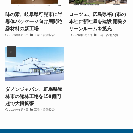
味の素、岐阜県可児市に半
ローツェ、広島県福山市の
導体パッケージ向け層間絶
本社に新社屋を建設 開発ク
縁材料の新工場
リーンルームを拡充
2026年8月3日
工場・設備投資
2026年8月3日
工場・設備投資
ダノンジャパン、群馬県館
林市の館林工場を150億円
超で大幅拡張
2026年8月4日
工場・設備投資