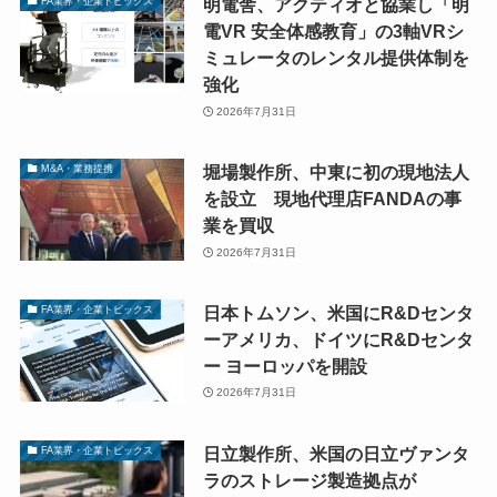
明電舎、アクティオと協業し「明
FA業界・企業トピックス
電VR 安全体感教育」の3軸VRシ
ミュレータのレンタル提供体制を
強化
2026年7月31日
堀場製作所、中東に初の現地法人
M&A・業務提携
を設立 現地代理店FANDAの事
業を買収
2026年7月31日
日本トムソン、米国にR&Dセンタ
FA業界・企業トピックス
ーアメリカ、ドイツにR&Dセンタ
ー ヨーロッパを開設
2026年7月31日
日立製作所、米国の日立ヴァンタ
FA業界・企業トピックス
ラのストレージ製造拠点が