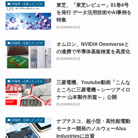
東芝、「東芝レビュー」81巻4号
FA業界・企業トピックス
を発行 データ活用技術やAI事例を
特集
2026年8月2日
オムロン、NVIDIA Omniverseと
FA業界・企業トピックス
の連携で半導体基板検査を高度化
2026年8月1日
三菱電機、Youtube動画「こんな
FA業界・企業トピックス
ところに三菱電機～シーツアイロ
ナー 山本製作所篇～」公開
2026年8月1日
ナブテスコ、超小型・高性能電動
FA業界・企業トピックス
モーター開発のノルウェーAlva
Industriesに出資