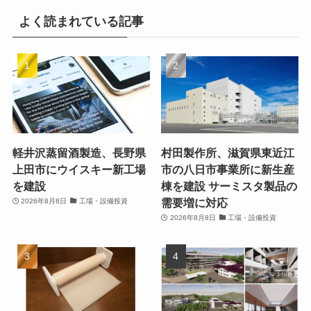
よく読まれている記事
軽井沢蒸留酒製造、長野県
村田製作所、滋賀県東近江
上田市にウイスキー新工場
市の八日市事業所に新生産
を建設
棟を建設 サーミスタ製品の
需要増に対応
2026年8月8日
工場・設備投資
2026年8月8日
工場・設備投資