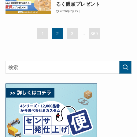
るく饅頭プレゼント
2026年7月29日
1
2
3
...
369