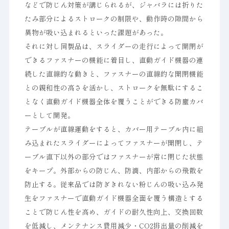
などで防じん対策が講じられるが、ジャバラには折りた
たみ部分によるストロークの制限や、動作時の隙間から
異物が吸い込まれるといった課題があった。
それに対し同製品は、スライダーの走行によって開閉が
できるファスナーの機能に着目し、直動ガイド機器の連
続した直線的な動きと、ファスナーの直線的な開閉機能
との親和性の高さを活かし、ストロークを無駄にするこ
となく直動ガイド機器全体を覆うことができる防塵カバ
ーとして開発。
テーブルが直線運動をすると、カバー用テーブル内に組
み込まれたスライダーによってファスナーが開閉し、テ
ーブル直下以外の部分ではファスナーが常に閉じた状態
をキープ。外部からの防じん、防滴、内部からの飛散を
防止する。従来品では防ぎきれない粉じんの吸い込み発
生をファスナーで直動ガイド機器全面を覆う構造とする
ことで防じん性を高め、ガイドの耐久性向上、交換回数
を低減し、メンテナンス費用減少・CO2排出量の削減を