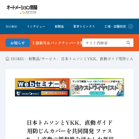
HOME
インタビュー
新製品
業界トピックス
工場・設備投資
イ
ション新聞 最新号＆バックナンバーを無料で公開中 詳細はこちら
お知らせ
HOME
新製品/サービス
日本トムソンとYKK、直動ガイド用防じんカ
日本トムソンとYKK、直動ガイド
用防じんカバーを共同開発 ファス