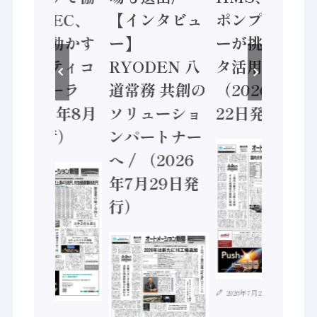
業 / IDEC、
【インタビュ
ポンプメーカ
安全に動かす
ー】
ーが挑むデー
セーフティコ
RYODEN 八
タ活用 など
ントローラ
道常務 共創の
（2026年7月
（2026年8月
ソリューショ
22日発行）
5日発行）
ンパートナー
へ / （2026
年7月29日発
行）
2026年7月21日
2026年8月4日