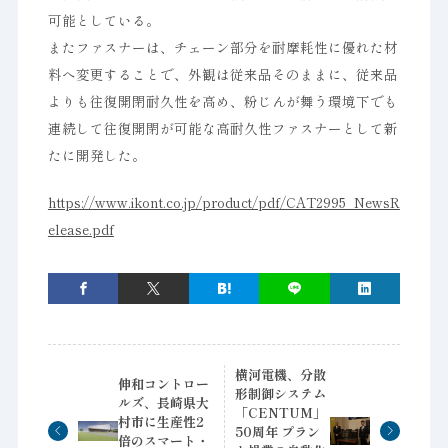
可能としている。
またファスナーは、チェーン部分を耐摩耗性に優れた材
料へ変更することで、外観は従来品そのままに、従来品
よりも往復開閉耐久性を高め、粉じんが舞う環境下でも
連続して往復開閉が可能な高耐久性ファスナーとして新
たに開発した。
https://www.ikont.co.jp/product/pdf/CAT2995_NewsR
elease.pdf
横河電機、分散
伸和コントロー
形制御システム
ルズ、長崎県大
「CENTUM」
村市に生産性2
50周年 プラン
倍のスマート・