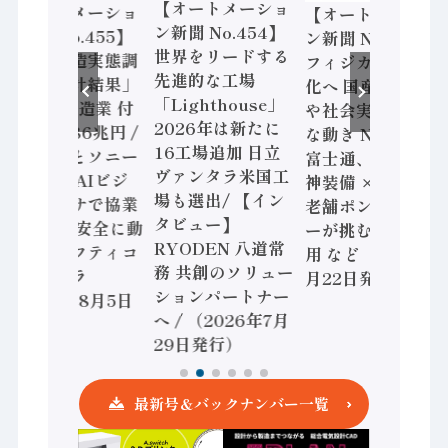
【オートメーショ
【オートメーショ
【オートメーショ
ン新聞 No.454】
ン新聞 No.455】
ン新聞 No.453】
世界をリードする
「経済構造実態調
フィジカルAI本格
先進的な工場
査二次集計結果」
化へ 国産AI開発
「Lighthouse」
2024年製造業 付
や社会実装に活発
2026年は新たに
加価値額86兆円 /
な動き Noetra、
16工場追加 日立
三菱電機とソニー
富士通、日立 / 兵
ヴァンタラ米国工
セミコン AIビジ
神装備 × HMS、
場も選出/ 【イン
ョンセンサで協業
老舗ポンプメーカ
タビュー】
/ IDEC、安全に動
ーが挑むデータ活
RYODEN 八道常
かすセーフティコ
用 など（2026年7
務 共創のソリュー
ントローラ
月22日発行）
ションパートナー
（2026年8月5日
へ / （2026年7月
発行）
29日発行）
最新号＆バックナンバー一覧