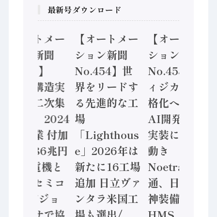
最新号ダウンロード
【オートメー
【オートメー
【オートメー
ション新聞
ション新聞
ション新聞
No.455】
No.454】世
No.453】フ
「経済構造実
界をリードす
ィジカルAI本
態調査二次集
る先進的な工
格化へ 国産
計結果」2024
場
AI開発や社会
年製造業 付加
「Lighthous
実装に活発な
価値額86兆円
e」2026年は
動き
/ 三菱電機と
新たに16工場
Noetra、富士
ソニーセミコ
追加 日立ヴァ
通、日立 / 兵
ン AIビジョ
ンタラ米国工
神装備 ×
ンセンサで協
場も選出/
HMS、老舗