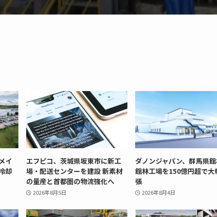
メイ
エフピコ、茨城県坂東市に新工
ダノンジャパン、群馬県館
冷却
場・配送センターを建設 新素材
館林工場を150億円超で大
の量産と首都圏の物流強化へ
張
2026年8月5日
2026年8月4日