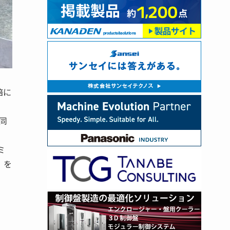
倍に
同
ミ
」を