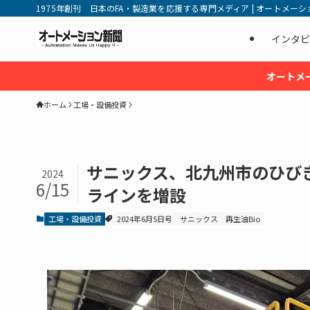
1975年創刊 日本のFA・製造業を応援する専門メディア | オートメーション新
インタビ
オートメ
ホーム
工場・設備投資
サニックス、北九州市のひび
2024
6/15
ラインを増設
工場・設備投資
2024年6月5日号
サニックス
再生油Bio