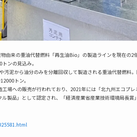
物由来の重油代替燃料「再生油Bio」の製造ラインを現在の2
0トンの見込み。
水や汚泥から油分のみを分離回収して製造される重油代替燃料。
2000トン。
造工場への販売が行われており、2021年には「北九州エコプレ
イクル製品」として認定され、「経済産業省産業技術環境局長賞
0025581.html